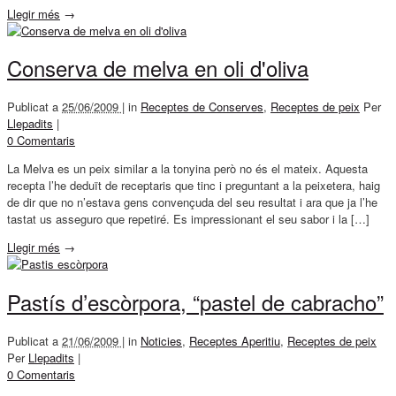
Llegir més
→
Conserva de melva en oli d'oliva
Publicat a
25/06/2009 |
in
Receptes de Conserves
,
Receptes de peix
Per
Llepadits
|
0 Comentaris
La Melva es un peix similar a la tonyina però no és el mateix. Aquesta
recepta l’he deduït de receptaris que tinc i preguntant a la peixetera, haig
de dir que no n’estava gens convençuda del seu resultat i ara que ja l’he
tastat us asseguro que repetiré. Es impressionant el seu sabor i la […]
Llegir més
→
Pastís d’escòrpora, “pastel de cabracho”
Publicat a
21/06/2009 |
in
Noticies
,
Receptes Aperitiu
,
Receptes de peix
Per
Llepadits
|
0 Comentaris