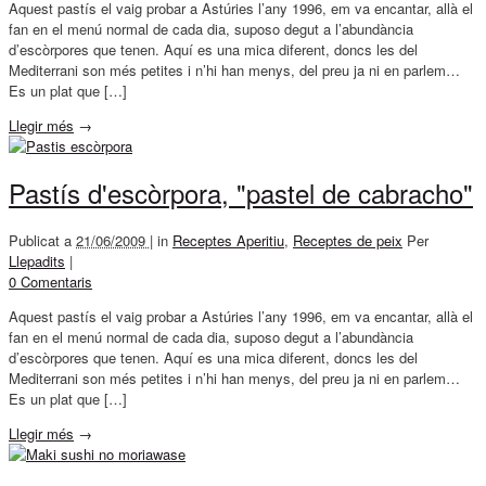
Aquest pastís el vaig probar a Astúries l’any 1996, em va encantar, allà el
fan en el menú normal de cada dia, suposo degut a l’abundància
d’escòrpores que tenen. Aquí es una mica diferent, doncs les del
Mediterrani son més petites i n’hi han menys, del preu ja ni en parlem…
Es un plat que […]
Llegir més
→
Pastís d'escòrpora, "pastel de cabracho"
Publicat a
21/06/2009 |
in
Receptes Aperitiu
,
Receptes de peix
Per
Llepadits
|
0 Comentaris
Aquest pastís el vaig probar a Astúries l’any 1996, em va encantar, allà el
fan en el menú normal de cada dia, suposo degut a l’abundància
d’escòrpores que tenen. Aquí es una mica diferent, doncs les del
Mediterrani son més petites i n’hi han menys, del preu ja ni en parlem…
Es un plat que […]
Llegir més
→