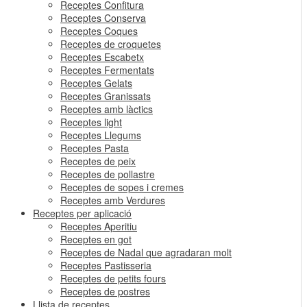
Receptes Confitura
Receptes Conserva
Receptes Coques
Receptes de croquetes
Receptes Escabetx
Receptes Fermentats
Receptes Gelats
Receptes Granissats
Receptes amb làctics
Receptes light
Receptes Llegums
Receptes Pasta
Receptes de peix
Receptes de pollastre
Receptes de sopes i cremes
Receptes amb Verdures
Receptes per aplicació
Receptes Aperitiu
Receptes en got
Receptes de Nadal que agradaran molt
Receptes Pastisseria
Receptes de petits fours
Receptes de postres
Llista de receptes