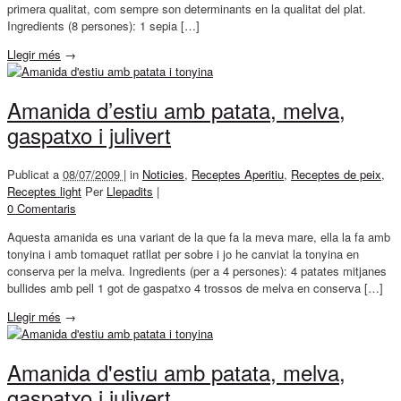
primera qualitat, com sempre son determinants en la qualitat del plat.
Ingredients (8 persones): 1 sepia […]
Llegir més
→
Amanida d’estiu amb patata, melva,
gaspatxo i julivert
Publicat a
08/07/2009 |
in
Noticies
,
Receptes Aperitiu
,
Receptes de peix
,
Receptes light
Per
Llepadits
|
0 Comentaris
Aquesta amanida es una variant de la que fa la meva mare, ella la fa amb
tonyina i amb tomaquet ratllat per sobre i jo he canviat la tonyina en
conserva per la melva. Ingredients (per a 4 persones): 4 patates mitjanes
bullides amb pell 1 got de gaspatxo 4 trossos de melva en conserva […]
Llegir més
→
Amanida d'estiu amb patata, melva,
gaspatxo i julivert