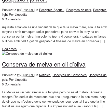
Publicat a
08/07/2009 |
in
Receptes Aperitiu
,
Receptes de peix
,
Receptes
light
Per
Llepadits
|
0 Comentaris
Aquesta amanida es una variant de la que fa la meva mare, ella la fa amb
tonyina i amb tomaquet ratllat per sobre i jo he canviat la tonyina en
conserva per la melva. Ingredients (per a 4 persones): 4 patates mitjanes
bullides amb pell 1 got de gaspatxo 4 trossos de melva en conserva […]
Llegir més
→
Conserva de melva en oli d’oliva
Publicat a
25/06/2009 |
in
Noticies
,
Receptes de Conserves
,
Receptes de
peix
Per
Llepadits
|
0 Comentaris
La Melva es un peix similar a la tonyina però no és el mateix. Aquesta
recepta l’he deduït de receptaris que tinc i preguntant a la peixetera, haig
de dir que no n’estava gens convençuda del seu resultat i ara que ja l’he
tastat us asseguro que repetiré. Es impressionant el seu sabor i la […]