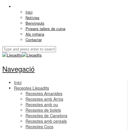
Inici
Notícies
Benvinguts
Propers tallers de cuina
Als mitjans
Contactar
Navegació
Inici
Receptes Llepadits
Receptes Amanides
Receptes amb Arròs
Receptes amb ou
Receptes de bolets
Receptes de Canelons
Receptes amb cereals
Receptes Cocs