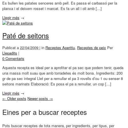
Es bullen les patates senceres amb pell. Es passa el carbassó per la
planxa i el deixem rosset i marcat. Es fa un all i oli amb […]
Llegir més
→
Paté de seitons
Publicat a
22/04/2009 |
in
Receptes Aperitiu
,
Receptes de peix
Per
Llepadits
|
0 Comentaris
Aquesta recepta es ideal per a aprofitar el pa sec que podem tenir, queda
una massa molt suau que amb torradetes és molt bona. Ingredients: 200
gr de pa sec integral Llet per a remullar el pa 3 rovells d’ou 1 ou senser 8
seitons marinats Elaboració: Es posa el pa a remullar, un cop […]
Llegir més
→
←
Older posts
Newer posts
→
Eines per a buscar receptes
Pots buscar receptes de tota manera, per ingredients, per tipus, per