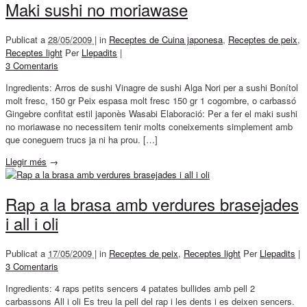
Maki sushi no moriawase
Publicat a
28/05/2009 |
in
Receptes de Cuina japonesa
,
Receptes de peix
,
Receptes light
Per
Llepadits
|
3 Comentaris
Ingredients: Arros de sushi Vinagre de sushi Alga Nori per a sushi Bonítol
molt fresc, 150 gr Peix espasa molt fresc 150 gr 1 cogombre, o carbassó
Gingebre confitat estil japonès Wasabi Elaboració: Per a fer el maki sushi
no moriawase no necessitem tenir molts coneixements simplement amb
que coneguem trucs ja ni ha prou. […]
Llegir més
→
Rap a la brasa amb verdures brasejades
i all i oli
Publicat a
17/05/2009 |
in
Receptes de peix
,
Receptes light
Per
Llepadits
|
3 Comentaris
Ingredients: 4 raps petits sencers 4 patates bullides amb pell 2
carbassons All i oli Es treu la pell del rap i les dents i es deixen sencers.