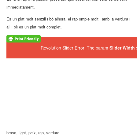
immediatament.
Es un plat molt senzill i bó alhora, el rap omple molt i amb la verdura i
all i oli es un plat molt complet.
Revolution Slider Error: The param
Slider Width
s
brasa
,
light
,
peix
,
rap
,
verdura