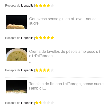
Recepta de
Llepadits
|
Genovesa sense gluten ni llevat i sense
sucre
...
Recepta de
Llepadits
|
Crema de tavelles de pèsols amb pèsols i
oli d’alfàbrega
...
Recepta de
Llepadits
|
Tartaleta de llimona i alfàbrega, sense sucre
i amb oli...
...
Recepta de
Llepadits
|