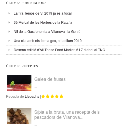
ÚLTIMES PUBLICACIONS
La fira Temps de Vi 2019 ja es a tocar
6è Mercat de les Herbes de la Ratafia
Nit de la Gastronomia a Vilanova i la Geltrú
Una cita amb els formatges, a Lactium 2019
Desena edició d’All Those Food Market, 6 i 7 d’abril al TNC
ÚLTIMES RECEPTES
Gelea de fruites
...
Recepta de
Llepadits
|
Sípia a la bruta, una recepta dels
pescadors de Vilanova...
...