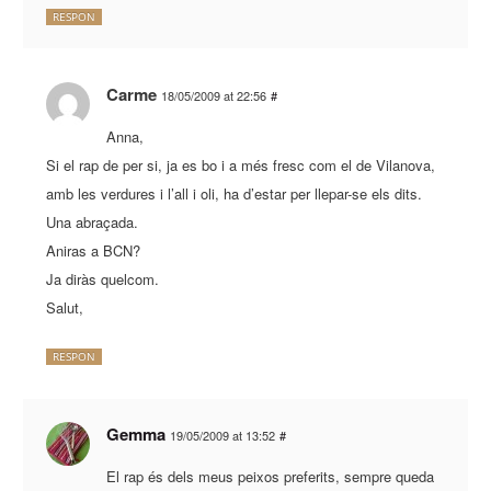
RESPON
Carme
18/05/2009 at 22:56
#
Anna,
Si el rap de per si, ja es bo i a més fresc com el de Vilanova,
amb les verdures i l’all i oli, ha d’estar per llepar-se els dits.
Una abraçada.
Aniras a BCN?
Ja diràs quelcom.
Salut,
RESPON
Gemma
19/05/2009 at 13:52
#
El rap és dels meus peixos preferits, sempre queda