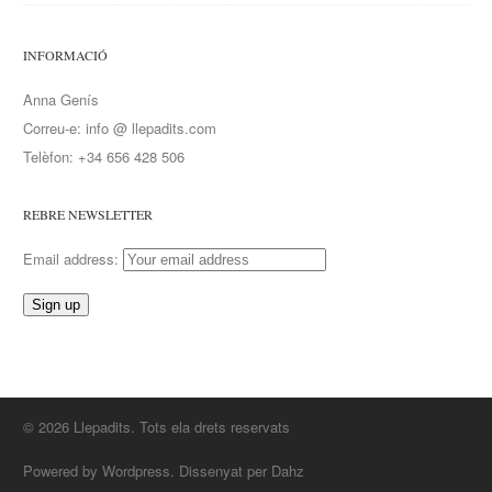
INFORMACIÓ
Anna Genís
Correu-e: info @ llepadits.com
Telèfon: +34 656 428 506
REBRE NEWSLETTER
Email address:
© 2026 Llepadits. Tots ela drets reservats
Powered by Wordpress. Dissenyat per Dahz