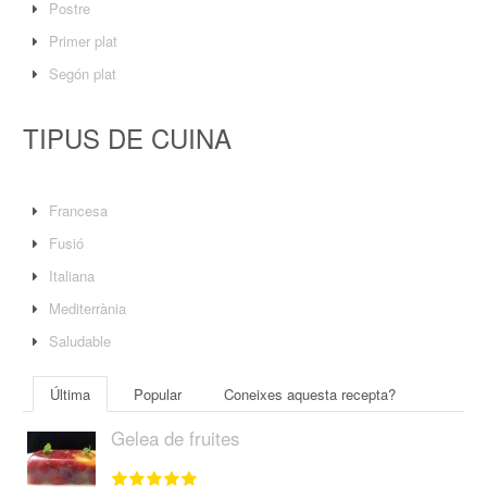
Postre
Primer plat
Segón plat
TIPUS DE CUINA
Francesa
Fusió
Italiana
Mediterrània
Saludable
Última
Popular
Coneixes aquesta recepta?
Gelea de fruites