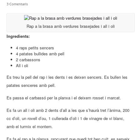
3 Comentaris
Rap a la brasa amb verdures brasejades i all i oli
Ingredients:
4 raps petits sencers
4 patates bullides amb pell
2 carbassons
All i oli
Es treu la pell del rap i les dents i es deixen sencers. Es bullen les
patates senceres amb pell.
Es passa el carbassó per la planxa i el deixem rosset i marcat.
Es fa un all i oli amb 2 dents d’all a les que s’haurà tret l’ànima, 200
cc d’oli, un rovell d’ou, 1 cullerada d’oli i 1 de vinagre de vi blanc,
amb el turmix el montem.
Es fa el rap a la planxa, procurant que quedi tot ben cuït, es serveix