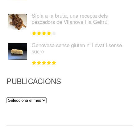
Sípia a la bruta, una recepta dels
pescadors de Vilanova i la Geltrú
Genovesa sense gluten ni llevat i sense
sucre
PUBLICACIONS
Publicacions