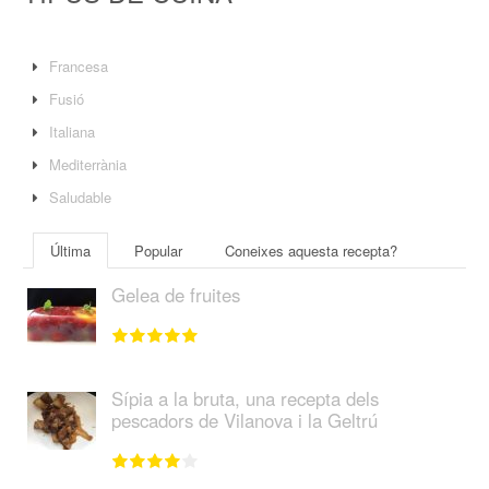
Francesa
Fusió
Italiana
Mediterrània
Saludable
Última
Popular
Coneixes aquesta recepta?
Gelea de fruites
Sípia a la bruta, una recepta dels
pescadors de Vilanova i la Geltrú