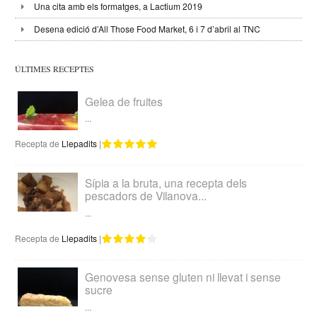
Una cita amb els formatges, a Lactium 2019
Desena edició d’All Those Food Market, 6 i 7 d’abril al TNC
ÚLTIMES RECEPTES
Gelea de fruites
...
Recepta de
Llepadits
|
Sípia a la bruta, una recepta dels
pescadors de Vilanova...
...
Recepta de
Llepadits
|
Genovesa sense gluten ni llevat i sense
sucre
...