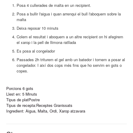
Posa 4 cullerades de malta en un recipient.
Posa a bullir l'aigua i quan arrenqui el bull l'aboquem sobre la
malta
Deixa reposar 10 minuts
Colem el resultat i aboquem a un altre recipient on hi afegirem
el xarop i la pell de llimona ratllada
Es posa al congelador
Passades 2h triturem el gel amb un batedor i tornem a posar al
congelador. I així dos cops més fins que ho servim en gots o
copes.
Porcions
6 gots
Llest en:
5 Minuts
Tipus de plat
Postre
Tipus de recepta:
Receptes Granissats
Ingredient:
Aigua
,
Malta
,
Ordi
,
Xarop atzavara