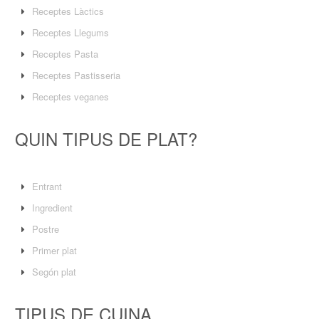
Receptes Làctics
Receptes Llegums
Receptes Pasta
Receptes Pastisseria
Receptes veganes
QUIN TIPUS DE PLAT?
Entrant
Ingredient
Postre
Primer plat
Segón plat
TIPUS DE CUINA