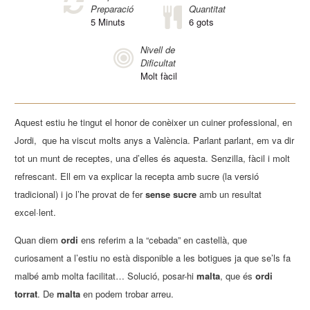
Preparació
Quantitat
5
Minuts
6 gots
Nivell de
Dificultat
Molt fàcil
Aquest estiu he tingut el honor de conèixer un cuiner professional, en
Jordi, que ha viscut molts anys a València. Parlant parlant, em va dir
tot un munt de receptes, una d’elles és aquesta. Senzilla, fàcil i molt
refrescant. Ell em va explicar la recepta amb sucre (la versió
tradicional) i jo l’he provat de fer
sense sucre
amb un resultat
excel·lent.
Quan diem
ordi
ens referim a la “cebada” en castellà, que
curiosament a l’estiu no està disponible a les botigues ja que se’ls fa
malbé amb molta facilitat… Solució, posar-hi
malta
, que és
ordi
torrat
. De
malta
en podem trobar arreu.