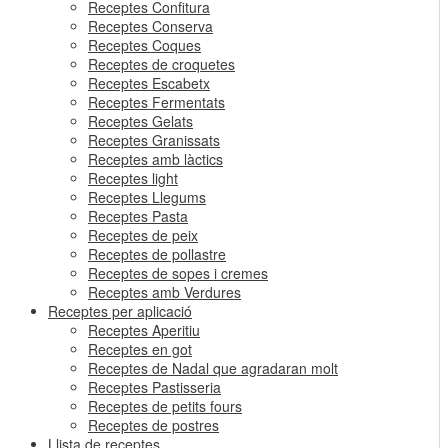
Receptes Confitura
Receptes Conserva
Receptes Coques
Receptes de croquetes
Receptes Escabetx
Receptes Fermentats
Receptes Gelats
Receptes Granissats
Receptes amb làctics
Receptes light
Receptes Llegums
Receptes Pasta
Receptes de peix
Receptes de pollastre
Receptes de sopes i cremes
Receptes amb Verdures
Receptes per aplicació
Receptes Aperitiu
Receptes en got
Receptes de Nadal que agradaran molt
Receptes Pastisseria
Receptes de petits fours
Receptes de postres
Llista de receptes