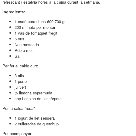
refrescant i estalvia hores a la cuina durant la setmana.
Ingredients:
1 escòrpora d’uns 600-700 gr
200 ml nata per montar
1 vas de tomaquet fregit
5 ous
Nou moscada
Pebre molt
Sal
Per fer el caldo curt:
3 alls
1 porro
julivert
½ llimona espremuda
cap i espina de l’escòrpora
Per la salsa “rosa”:
1 iogurt de llet sensera
2 cullerades de quetchup
Per acompanyar: