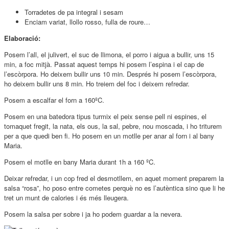
Torradetes de pa integral i sesam
Enciam variat, llollo rosso, fulla de roure…
Elaboració:
Posem l’all, el julivert, el suc de llimona, el porro i aigua a bullir, uns 15
min, a foc mitjà. Passat aquest temps hi posem l’espina i el cap de
l’escòrpora. Ho deixem bullir uns 10 min. Després hi posem l’escòrpora,
ho deixem bullir uns 8 min. Ho treiem del foc i deixem refredar.
Posem a escalfar el forn a 160ºC.
Posem en una batedora tipus turmix el peix sense pell ni espines, el
tomaquet fregit, la nata, els ous, la sal, pebre, nou moscada, i ho triturem
per a que quedi ben fi. Ho posem en un motlle per anar al forn i al bany
Maria.
Posem el motlle en bany Maria durant 1h a 160 ºC.
Deixar refredar, i un cop fred el desmotllem, en aquet moment preparem la
salsa “rosa”, ho poso entre cometes perquè no es l’autèntica sino que li he
tret un munt de calories i és més lleugera.
Posem la salsa per sobre i ja ho podem guardar a la nevera.