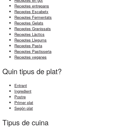
Receptes en got
Receptes entrepans
Receptes Escabetx
Receptes Fermentats
Receptes Gelats
Receptes Granissats
Receptes Làctics
Receptes Llegums
Receptes Pasta
Receptes Pastisseria
Receptes veganes
Quin tipus de plat?
Entrant
Ingredient
Postre
Primer plat
Segón plat
Tipus de cuina