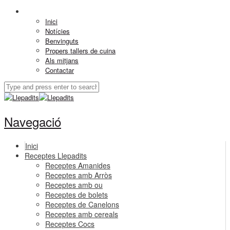
Inici
Notícies
Benvinguts
Propers tallers de cuina
Als mitjans
Contactar
Navegació
Inici
Receptes Llepadits
Receptes Amanides
Receptes amb Arròs
Receptes amb ou
Receptes de bolets
Receptes de Canelons
Receptes amb cereals
Receptes Cocs