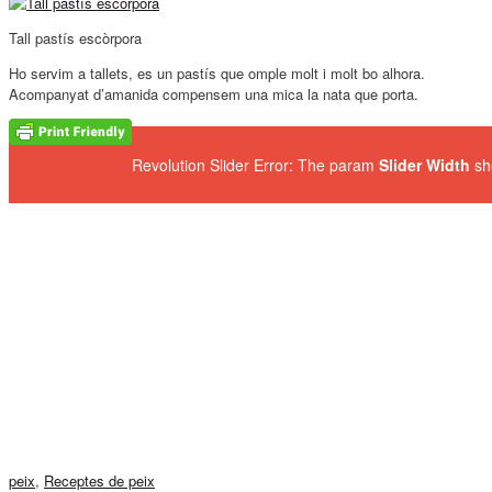
Tall pastís escòrpora
Ho servim a tallets, es un pastís que omple molt i molt bo alhora.
Acompanyat d’amanida compensem una mica la nata que porta.
Revolution Slider Error: The param
Slider Width
sh
peix
,
Receptes de peix