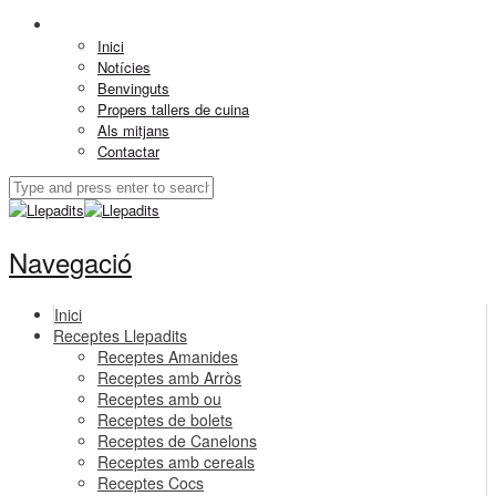
Inici
Notícies
Benvinguts
Propers tallers de cuina
Als mitjans
Contactar
Navegació
Inici
Receptes Llepadits
Receptes Amanides
Receptes amb Arròs
Receptes amb ou
Receptes de bolets
Receptes de Canelons
Receptes amb cereals
Receptes Cocs