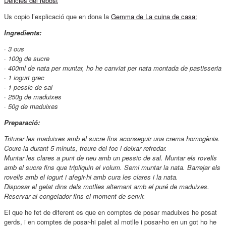
Delicies del rebost
Us copio l’explicació que en dona la
Gemma de La cuina de casa:
Ingredients:
· 3 ous
· 100g de sucre
· 400ml de nata per muntar, ho he canviat per nata montada de pastisseria
· 1 iogurt grec
· 1 pessic de sal
· 250g de maduixes
· 50g de maduixes
Preparació:
Triturar les maduixes amb el sucre fins aconseguir una crema homogènia.
Coure-la durant 5 minuts, treure del foc i deixar refredar.
Muntar les clares a punt de neu amb un pessic de sal. Muntar els rovells
amb el sucre fins que tripliquin el volum. Semi muntar la nata. Barrejar els
rovells amb el iogurt i afegir-hi amb cura les clares i la nata.
Disposar el gelat dins dels motlles alternant amb el puré de maduixes.
Reservar al congelador fins el moment de servir.
El que he fet de diferent es que en comptes de posar maduixes he posat
gerds, i en comptes de posar-hi palet al motlle i posar-ho en un got ho he