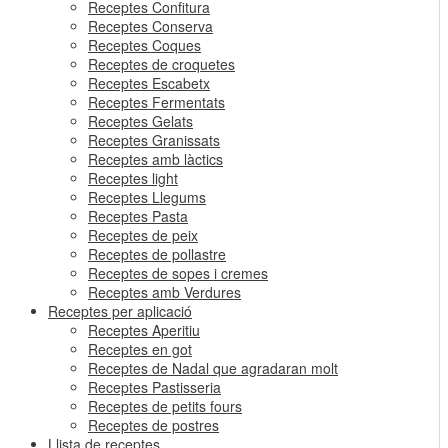
Receptes Confitura
Receptes Conserva
Receptes Coques
Receptes de croquetes
Receptes Escabetx
Receptes Fermentats
Receptes Gelats
Receptes Granissats
Receptes amb làctics
Receptes light
Receptes Llegums
Receptes Pasta
Receptes de peix
Receptes de pollastre
Receptes de sopes i cremes
Receptes amb Verdures
Receptes per aplicació
Receptes Aperitiu
Receptes en got
Receptes de Nadal que agradaran molt
Receptes Pastisseria
Receptes de petits fours
Receptes de postres
Llista de receptes