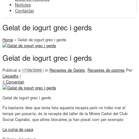
Notícies
Contactar
Gelat de iogurt grec i gerds
Home
»
Gelat de iogurt grec i gerds
Gelat de iogurt grec i gerds
Publicat a
17/06/2009 |
in
Receptes de Gelats
,
Receptes de postres
Per
Llepadits
|
1 Comentari
Gelat de iogurt grec i gerds
Fa bastants dies que tenia feta aquesta recepta però no trobo mai el
temps per posar-la, és la recepta del taller de la Mireia Carbó del Club
Social Caprabo, que altres blocaires ja han posat com per exemple:
La cuina de casa