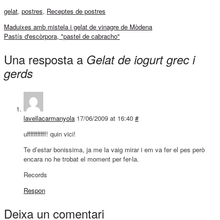
gelat
,
postres
,
Receptes de postres
Maduixes amb mistela i gelat de vinagre de Mòdena
Pastís d'escòrpora, "pastel de cabracho"
Una resposta a
Gelat de iogurt grec i
gerds
lavellacarmanyola
17/06/2009 at 16:40
#
ufffffffffff! quin vici!
Te d’estar bonissima, ja me la vaig mirar i em va fer el pes però
encara no he trobat el moment per fer-la.
Records
Respon
Deixa un comentari