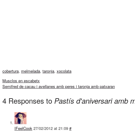
cobertura
,
melmelada
,
taronja
,
xocolata
Musclos en escabetx
Semifred de cacau i avellanes amb peres i taronja amb patxaran
4 Responses to
Pastís d'aniversari amb 
IFeelCook
27/02/2012 at 21:09
#