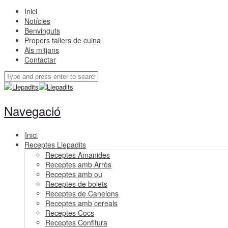
Inici
Notícies
Benvinguts
Propers tallers de cuina
Als mitjans
Contactar
Navegació
Inici
Receptes Llepadits
Receptes Amanides
Receptes amb Arròs
Receptes amb ou
Receptes de bolets
Receptes de Canelons
Receptes amb cereals
Receptes Cocs
Receptes Confitura