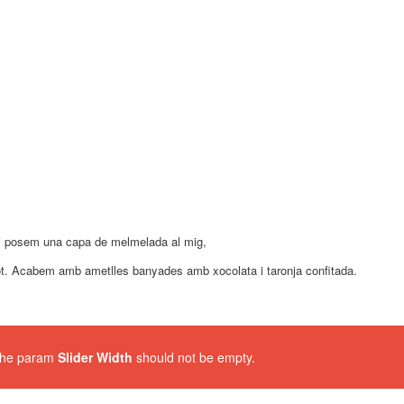
 li posem una capa de melmelada al mig,
tot. Acabem amb ametlles banyades amb xocolata i taronja confitada.
 The param
Slider Width
should not be empty.