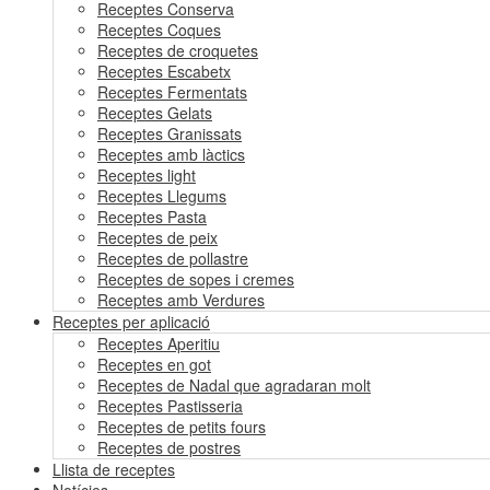
Receptes Conserva
Receptes Coques
Receptes de croquetes
Receptes Escabetx
Receptes Fermentats
Receptes Gelats
Receptes Granissats
Receptes amb làctics
Receptes light
Receptes Llegums
Receptes Pasta
Receptes de peix
Receptes de pollastre
Receptes de sopes i cremes
Receptes amb Verdures
Receptes per aplicació
Receptes Aperitiu
Receptes en got
Receptes de Nadal que agradaran molt
Receptes Pastisseria
Receptes de petits fours
Receptes de postres
Llista de receptes