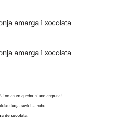
onja amarga i xocolata
onja amarga i xocolata
bó i no en va quedar ni una engruna!
teixo força sovint… hehe
ra de xocolata
.