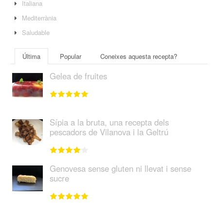
Italiana
Mediterrània
Saludable
Última
Popular
Coneixes aquesta recepta?
Gelea de fruites
Sípia a la bruta, una recepta dels
pescadors de Vilanova i la Geltrú
Genovesa sense gluten ni llevat i sense
sucre