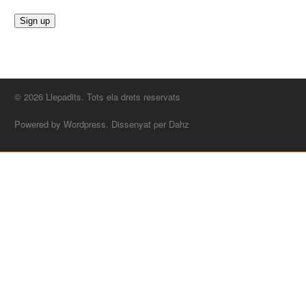
© 2026 Llepadits. Tots ela drets reservats
Powered by Wordpress. Dissenyat per Dahz