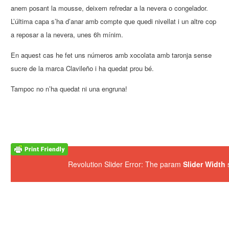
anem posant la mousse, deixem refredar a la nevera o congelador.
L’última capa s’ha d’anar amb compte que quedi nivellat i un altre cop
a reposar a la nevera, unes 6h mínim.
En aquest cas he fet uns números amb xocolata amb taronja sense
sucre de la marca Clavileño i ha quedat prou bé.
Tampoc no n’ha quedat ni una engruna!
Revolution Slider Error: The param
Slider Width
s