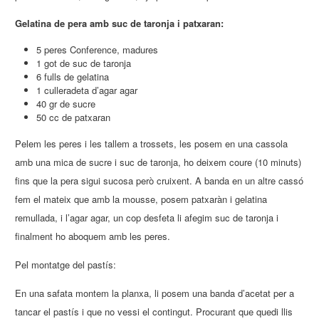
Gelatina de pera amb suc de taronja i patxaran:
5 peres Conference, madures
1 got de suc de taronja
6 fulls de gelatina
1 culleradeta d’agar agar
40 gr de sucre
50 cc de patxaran
Pelem les peres i les tallem a trossets, les posem en una cassola
amb una mica de sucre i suc de taronja, ho deixem coure (10 minuts)
fins que la pera sigui sucosa però cruixent. A banda en un altre cassó
fem el mateix que amb la mousse, posem patxaràn i gelatina
remullada, i l’agar agar, un cop desfeta li afegim suc de taronja i
finalment ho aboquem amb les peres.
Pel montatge del pastís:
En una safata montem la planxa, li posem una banda d’acetat per a
tancar el pastís i que no vessi el contingut. Procurant que quedi llis