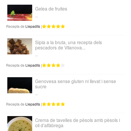
Gelea de fruites
...
Recepta de
Llepadits
|
Sípia a la bruta, una recepta dels
pescadors de Vilanova...
...
Recepta de
Llepadits
|
Genovesa sense gluten ni llevat i sense
sucre
...
Recepta de
Llepadits
|
Crema de tavelles de pèsols amb pèsols i
oli d’alfàbrega