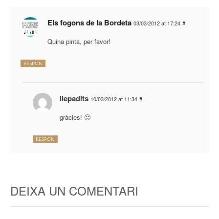
Els fogons de la Bordeta
03/03/2012 at 17:24
#
Quina pinta, per favor!
RESPON
llepadits
10/03/2012 at 11:34
#
gràcies! 🙂
RESPON
DEIXA UN COMENTARI