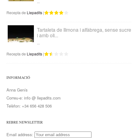
...
Recepta de
Llepadits
|
Tartaleta de llimona i alfàbrega, sense sucre
i amb oli...
...
Recepta de
Llepadits
|
INFORMACIÓ
Anna Genís
Correu-e: info @ llepadits.com
Telèfon: +34 656 428 506
REBRE NEWSLETTER
Email address: