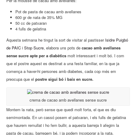
Per la mousse de cacau amb avellanes:
Pot de pasta de cacau amb avellanes
600 gr de nata de 35% MG
50 cc de patxaran
4 fulls de gelatina
Aquesta setmana he tingut la sort de visitar al pastisser
Isidre Puigbó
de PAIC
i
Stop Sucre
, elabora uns pots de
cacao amb avellanes
sense sucre apte per a diabètics
molt interessant i molt bó. I com
que el postre aquest es destinat a una festa familiar, en la que ja
comença a haver-hi persones amb diabetes, cada cop més em
preocupa que el
postre sigui bó i baix en sucre.
crema de cacao amb avellanes sense sucre
Montem la nata, però sense que quedi molt forta, el que es diu
semimontada. En un cassó posem el patxaran, i els fulls de gelatina
que haurem remullat i ho fem bullir, a aquesta barreja li afegim la
pasta de cacau, barregem bé, i ja podem incorporar a la nata.