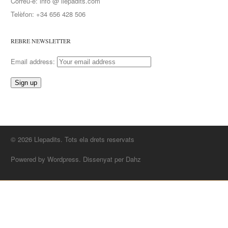
Correu-e: info @ llepadits.com
Telèfon: +34 656 428 506
REBRE NEWSLETTER
Email address:
© 2026 Llepadits. Tots ela drets reservats
Powered by Wordpress. Dissenyat per Dahz