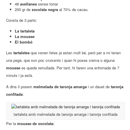
48
avellanes
sense torrar
200 gr de
xocolata negra
al 70% de cacau.
Consta de 3 parts:
La tartaleta
La mousse
El bombó
Les
tartaletes
que venen fetes ja estan molt bé, però per a mi tenen
una pega, que son poc cruixents i quan hi poses crema o alguna
mousse
es queda remullada. Per tant, hi farem una enfornada de 7
minuts i ja està.
A dins li posem
melmelada de taronja amarga
i un dauet de
taronja
confitada
:
tartaleta amb melmelada de taronja amarga i taronja confitada
Per la
mousse de xocolata: