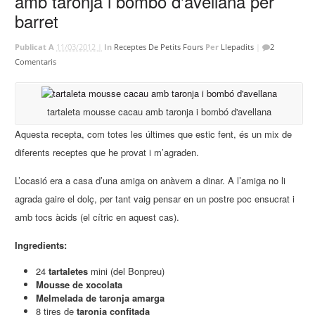
amb taronja i bombó d'avellana per
barret
Publicat A
11/03/2012 |
In
Receptes De Petits Fours
Per
Llepadits
|
2
Comentaris
tartaleta mousse cacau amb taronja i bombó d'avellana
Aquesta recepta, com totes les últimes que estic fent, és un mix de
diferents receptes que he provat i m’agraden.
L’ocasió era a casa d’una amiga on anàvem a dinar. A l’amiga no li
agrada gaire el dolç, per tant vaig pensar en un postre poc ensucrat i
amb tocs àcids (el cítric en aquest cas).
Ingredients:
24
tartaletes
mini (del Bonpreu)
Mousse de xocolata
Melmelada de taronja amarga
8 tires de
taronja confitada