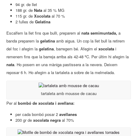
94 gr. de llet
188 gr. de
Nata
al 35 % MG
115 gr. de
Xocolata
al 70 %
2 fulles de
Gelatina
Escalfem la llet fins que bulli, preparem al
nata semimuntada,
a
banda preparem la
gelatina
amb aigua. Un cop la llet bull la retirem
del foc i afegim la
gelatina
, barregem bé. Afegim el
xocolata
i
remenem fins que la barreja arriba als 42-48 ºC. Per últim hi afegim la
nata
. Ho posem en una màniga pastissera a la nevera. Deixem
reposar 6 h. Ho afegim a la tartaleta a sobre de la melmelada.
tartaleta amb mousse de cacau
Per al
bombó de xocolata i avellana:
per cada bombó posar 2
avellanes
200 gr de
xocolata negra
al 70%