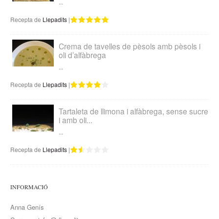
...
Recepta de
Llepadits
|
Crema de tavelles de pèsols amb pèsols i
oli d’alfàbrega
...
Recepta de
Llepadits
|
Tartaleta de llimona i alfàbrega, sense sucre
i amb oli...
...
Recepta de
Llepadits
|
INFORMACIÓ
Anna Genís