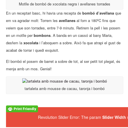
Motlle de bombó de xocolata negra i avellanes torrades
En un receptari basc, hi havia una recepta de
bombó d’avellana
que
em va agradar molt: Torrem les
avellanes
al forn a 180ºC fins que
veiem que son torrades, entre 7-9 minuts. Retirem la pell i les posem
en un motlle per
bombons
. A banda en un cassó al bany Maria,
desfem la
xocolata
i l’aboquem a sobre. Això fa que atrapi el gust de
acabat de torrar i quedi exquisit.
El bombó el posem de barret a sobre de tot, al ser petit tot plegat, és
menja amb un mos. Genial!
tartaleta amb mousse de cacau, taronja i bombó
Revolution Slider Error: The param
Slider Width
s