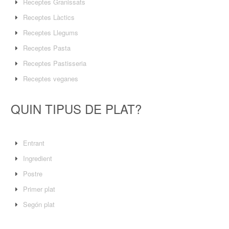
Receptes Granissats
Receptes Làctics
Receptes Llegums
Receptes Pasta
Receptes Pastisseria
Receptes veganes
QUIN TIPUS DE PLAT?
Entrant
Ingredient
Postre
Primer plat
Segón plat