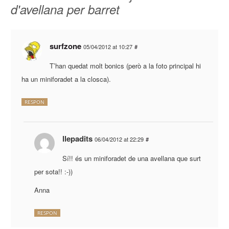
d'avellana per barret
surfzone
05/04/2012 at 10:27
#
T’han quedat molt bonics (però a la foto principal hi
ha un miniforadet a la closca).
RESPON
llepadits
06/04/2012 at 22:29
#
Sí!! és un miniforadet de una avellana que surt
per sota!! :-))
Anna
RESPON