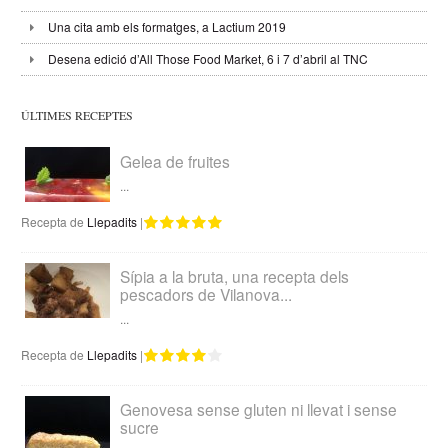
Una cita amb els formatges, a Lactium 2019
Desena edició d’All Those Food Market, 6 i 7 d’abril al TNC
ÚLTIMES RECEPTES
Gelea de fruites
...
Recepta de
Llepadits
|
Sípia a la bruta, una recepta dels
pescadors de Vilanova...
...
Recepta de
Llepadits
|
Genovesa sense gluten ni llevat i sense
sucre