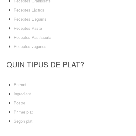
Receptes Granissats
Receptes Làctics
Receptes Llegums
Receptes Pasta
Receptes Pastisseria
Receptes veganes
QUIN TIPUS DE PLAT?
Entrant
Ingredient
Postre
Primer plat
Segón plat