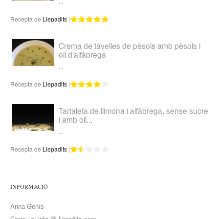
...
Recepta de
Llepadits
|
Crema de tavelles de pèsols amb pèsols i
oli d’alfàbrega
...
Recepta de
Llepadits
|
Tartaleta de llimona i alfàbrega, sense sucre
i amb oli...
...
Recepta de
Llepadits
|
INFORMACIÓ
Anna Genís
Correu-e: info @ llepadits.com