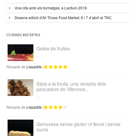
Una cita amb els formatges, a Lactium 2019
Desena edició d’All Those Food Market, 6 i 7 d’abril al TNC
ÚLTIMES RECEPTES
Gelea de fruites
...
Recepta de
Llepadits
|
Sípia a la bruta, una recepta dels
pescadors de Vilanova...
...
Recepta de
Llepadits
|
Genovesa sense gluten ni llevat i sense
sucre