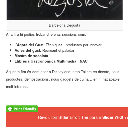
Barcelona Degusta
A la fira hi podies trobar diferents seccions com:
L’
Àgora del Gust:
Tècniques i productes per innovar
Aules del gust:
Recreant el paladar
Mostra de xocolata
Llibreria Gastronòmica Multimèdia FNAC
Aquesta fira és com anar a Disneyland, amb Tallers en directe, nous
productes, demostracions, nous gadgets de cuina… en fi inacabable i
molt interessant.
Revolution Slider Error: The param
Slider Width
s