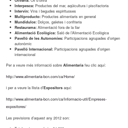
Olivaria:
Oli d’oliva
Interpesca:
Productes del mar, aqüicultura i piscifactoria
Intervin:
Vins i begudes espirituoses
Multiproducto:
Productes alimentaris en general
Mundidulce:
Dolços, galetes i confiteria
Restaurama:
Alimentació fora de la llar
Alimentació Ecològica:
Saló de l’Alimentació Ecològica
Pavelló de les Autonomies:
Participacions agrupades d’origen
autonòmic
Pavelló Internacional:
Participacions agrupades d’origen
internacional
Per a veure més informació sobre
Alimentaria
feu clic aquí:
http://www.alimentaria-bcn.com/ca/Home/
i per a veure la llista d’
Expositors
aquí:
http://www.alimentaria-bcn.com/ca/Informacio-util/Empreses-
expositores/
Les previsions d’aquest any 2012 son: