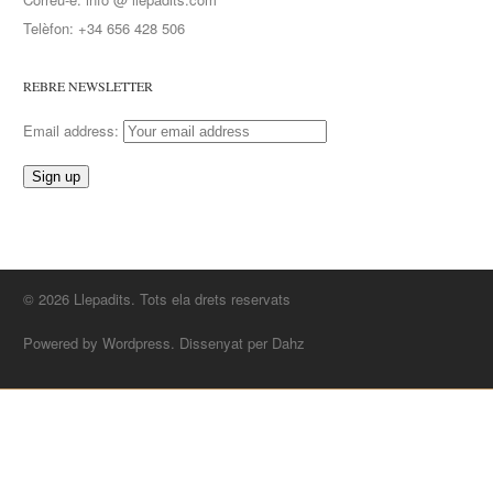
Telèfon: +34 656 428 506
REBRE NEWSLETTER
Email address:
© 2026 Llepadits. Tots ela drets reservats
Powered by Wordpress. Dissenyat per Dahz