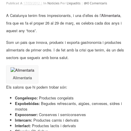
Publicat A
17/03/2012 |
In
Noticies
Per
Llepadits
|
0 Comentaris
A Catalunya tenim fires impresionants, i una d’elles és l’
Alimentaria
,
fira que es fa el proper 26 al 29 de març, es celebra cada dos anys i
aquest any “toca”.
Som un pais que innova, produeix i exporta gastronomia i productes
alimentaris de primer ordre. I de fet amb la crisi que tenim, és un dels
sectors que segueix amb bona salut.
Alimentaria
Els salons que hi podem trobar són:
Congelexpo:
Productes congelats
Expobebidas:
Begudes refrescants, aigües, cerveses, sidres i
mostos
Expoconser:
Conserves i semiconserves
Intercarn:
Productes carnis i derivats
Interlact:
Productes lactis i derivats