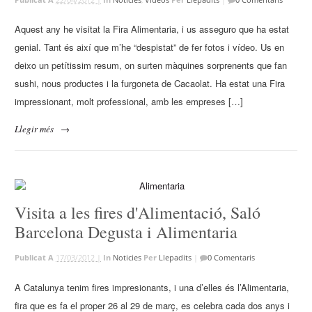
Aquest any he visitat la Fira Alimentaria, i us asseguro que ha estat
genial. Tant és així que m’he “despistat” de fer fotos i vídeo. Us en
deixo un petítissim resum, on surten màquines sorprenents que fan
sushi, nous productes i la furgoneta de Cacaolat. Ha estat una Fira
impressionant, molt professional, amb les empreses […]
Llegir més
→
Visita a les fires d'Alimentació, Saló
Barcelona Degusta i Alimentaria
Publicat A
17/03/2012 |
In
Noticies
Per
Llepadits
|
0 Comentaris
A Catalunya tenim fires impresionants, i una d’elles és l’Alimentaria,
fira que es fa el proper 26 al 29 de març, es celebra cada dos anys i