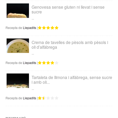
Genovesa sense gluten ni llevat i sense
sucre
...
Recepta de
Llepadits
|
Crema de tavelles de pèsols amb pèsols i
oli d’alfàbrega
...
Recepta de
Llepadits
|
Tartaleta de llimona i alfàbrega, sense sucre
i amb oli...
...
Recepta de
Llepadits
|
INFORMACIÓ