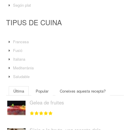
Segón plat
TIPUS DE CUINA
Francesa
Fusió
Italiana
Mediterrània
Saludable
Última
Popular
Coneixes aquesta recepta?
Gelea de fruites
Sípia a la bruta, una recepta dels