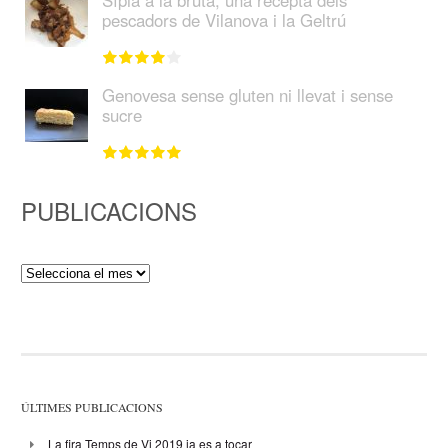
pescadors de Vilanova i la Geltrú
Genovesa sense gluten ni llevat i sense
sucre
PUBLICACIONS
Publicacions
ÚLTIMES PUBLICACIONS
La fira Temps de Vi 2019 ja es a tocar