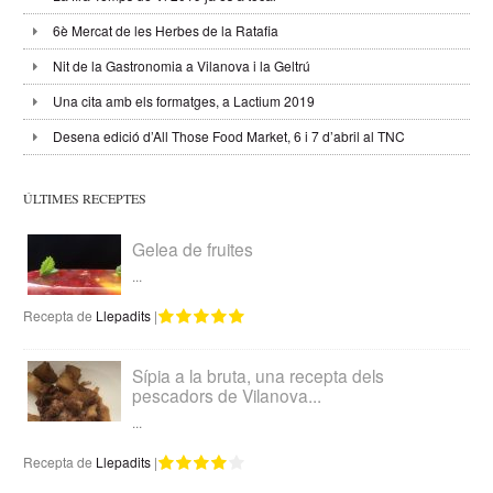
6è Mercat de les Herbes de la Ratafia
Nit de la Gastronomia a Vilanova i la Geltrú
Una cita amb els formatges, a Lactium 2019
Desena edició d’All Those Food Market, 6 i 7 d’abril al TNC
ÚLTIMES RECEPTES
Gelea de fruites
...
Recepta de
Llepadits
|
Sípia a la bruta, una recepta dels
pescadors de Vilanova...
...
Recepta de
Llepadits
|