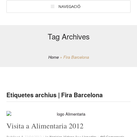
NAVEGACIÓ
Tag Archives
Home
»
Fira Barcelona
Etiquetes archius | Fira Barcelona
Visita a Alimentaria 2012
Publicat A
22/04/2012 |
In
Noticies
,
Videos
Per
Llepadits
|
0 Comentaris