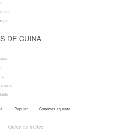
re
r plat
n plat
US DE CUINA
cesa
ó
ana
errània
dable
ma
Popular
Coneixes aquesta
Gelea de fruites