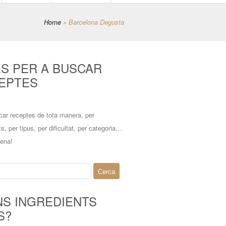
Home
»
Barcelona Degusta
ES PER A BUSCAR
EPTES
car receptes de tota manera, per
ts, per tipus, per dificultat, per categoria…
mena!
NS INGREDIENTS
S?