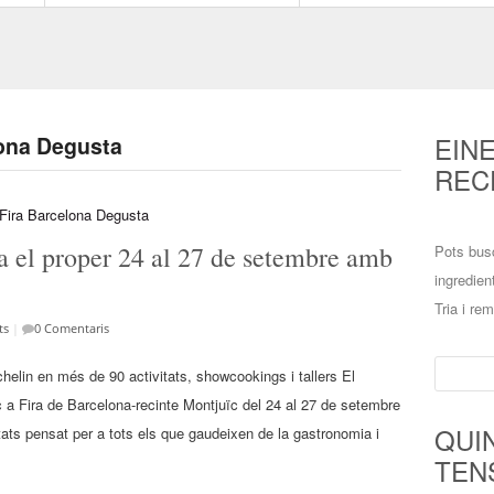
EIN
lona Degusta
REC
a el proper 24 al 27 de setembre amb
Pots bus
ingredien
Tria i re
ts
|
0 Comentaris
Cerca:
helin en més de 90 activitats, showcookings i tallers El
oc a Fira de Barcelona-recinte Montjuïc del 24 al 27 de setembre
QUI
itats pensat per a tots els que gaudeixen de la gastronomia i
TEN