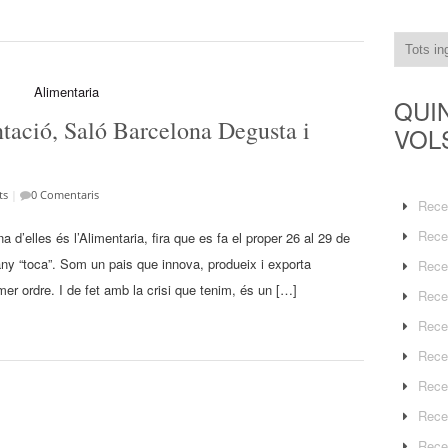
QUI
entació, Saló Barcelona Degusta i
VOL
ts
|
0 Comentaris
Rece
Rece
 d’elles és l’Alimentaria, fira que es fa el proper 26 al 29 de
ny “toca”. Som un pais que innova, produeix i exporta
Rece
er ordre. I de fet amb la crisi que tenim, és un […]
Rece
Rece
Rece
Rece
Rece
Rece