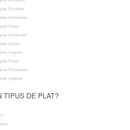
ptes Escabetx
ptes Fermentats
ptes Gelats
ptes Granissats
ptes Làctics
ptes Llegums
ptes Pasta
ptes Pastisseria
ptes veganes
 TIPUS DE PLAT?
ant
dient