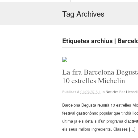
Tag Archives
Etiquetes archius | Barce
La fira Barcelona Degust
10 estrelles Michelin
Publicat A
01/09/2015 |
In
Noticies
Per
Llepadi
Barcelona Degusta reunirà 10 estrelles Mic
festival gastronòmic popular que tindrà ll
ultima ja els detalls d’un programa d’activ
els seus millors ingredients. Classes […]