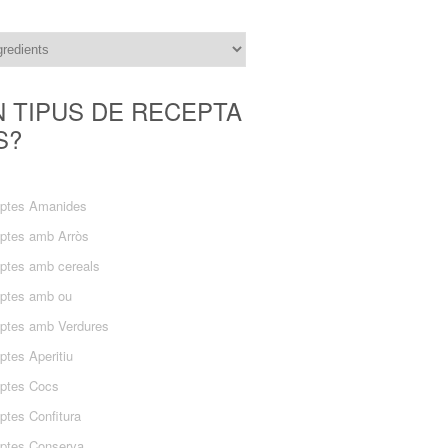
N TIPUS DE RECEPTA
S?
ptes Amanides
ptes amb Arròs
ptes amb cereals
ptes amb ou
ptes amb Verdures
ptes Aperitiu
ptes Cocs
ptes Confitura
ptes Conserva