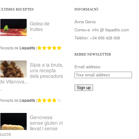
ÚLTIMES RECEPTES
INFORMACIÓ
Anna Genís
Gelea de
fruites
Correu-e: info @ llepadits.com
...
Telèfon: +34 656 428 506
Recepta de
Llepadits
|
REBRE NEWSLETTER
Sípia a la bruta,
Email address:
una recepta
dels pescadors
de Vilanova...
..
Recepta de
Llepadits
|
Genovesa
sense gluten ni
llevat i sense
sucre