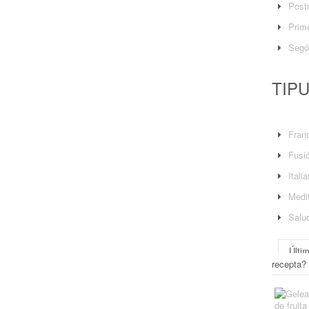
Post
Prime
Segó
TIP
Fran
Fusi
Itali
Medit
Salu
Últi
recepta?