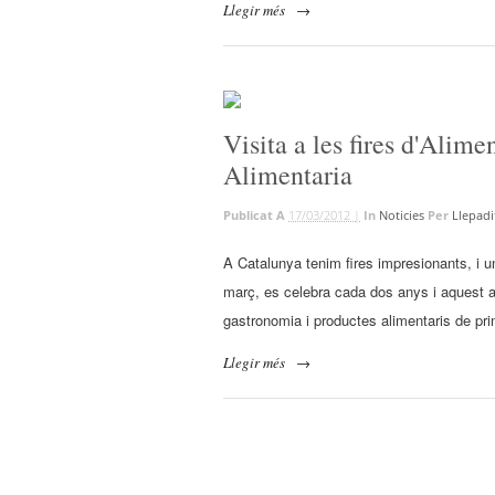
Llegir més
→
Visita a les fires d'Alim
Alimentaria
Publicat A
17/03/2012 |
In
Noticies
Per
Llepadi
A Catalunya tenim fires impresionants, i una
març, es celebra cada dos anys i aquest a
gastronomia i productes alimentaris de prim
Llegir més
→