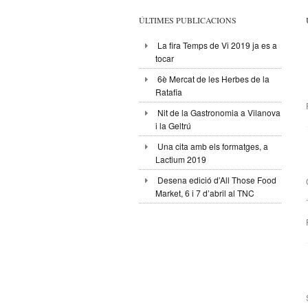
ÚLTIMES PUBLICACIONS
La fira Temps de Vi 2019 ja es a
tocar
6è Mercat de les Herbes de la
Ratafia
Nit de la Gastronomia a Vilanova
i la Geltrú
Una cita amb els formatges, a
Lactium 2019
Desena edició d’All Those Food
Market, 6 i 7 d’abril al TNC
.