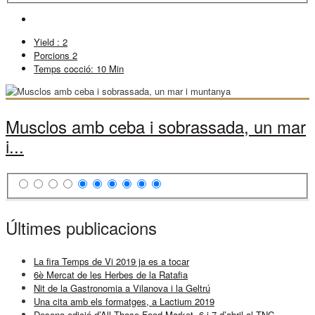
Yield :
2
Porcions
2
Temps cocció:
10 Min
Musclos amb ceba i sobrassada, un mar
i...
Últimes publicacions
La fira Temps de Vi 2019 ja es a tocar
6è Mercat de les Herbes de la Ratafia
Nit de la Gastronomia a Vilanova i la Geltrú
Una cita amb els formatges, a Lactium 2019
Desena edició d’All Those Food Market, 6 i 7 d’abril al TNC