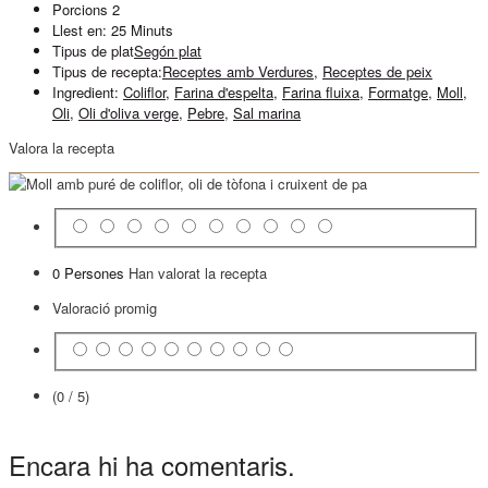
Porcions
2
Llest en:
25 Minuts
Tipus de plat
Segón plat
Tipus de recepta:
Receptes amb Verdures
,
Receptes de peix
Ingredient:
Coliflor
,
Farina d'espelta
,
Farina fluixa
,
Formatge
,
Moll
,
Oli
,
Oli d'oliva verge
,
Pebre
,
Sal marina
Valora la recepta
0 Persones
Han valorat la recepta
Valoració promig
(0 / 5)
Encara hi ha comentaris.