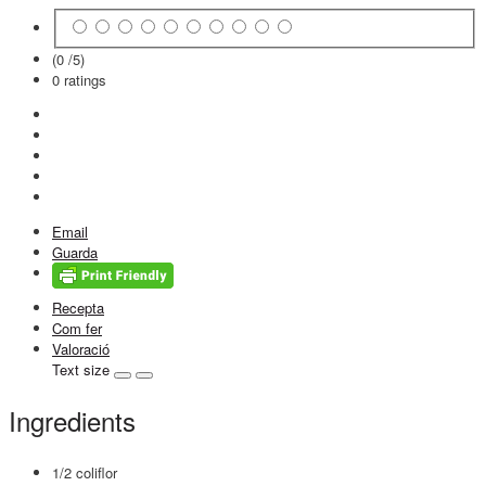
(0 /
5
)
0
ratings
Email
Guarda
Recepta
Com fer
Valoració
Text size
Ingredients
1/2 coliflor