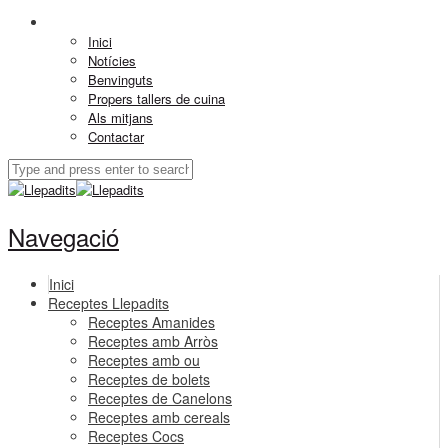
Inici
Notícies
Benvinguts
Propers tallers de cuina
Als mitjans
Contactar
Navegació
Inici
Receptes Llepadits
Receptes Amanides
Receptes amb Arròs
Receptes amb ou
Receptes de bolets
Receptes de Canelons
Receptes amb cereals
Receptes Cocs