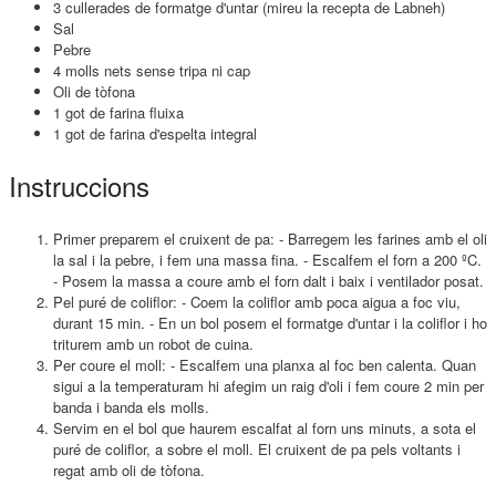
3 cullerades de formatge d'untar (mireu la recepta de Labneh)
Sal
Pebre
4 molls nets sense tripa ni cap
Oli de tòfona
1 got de farina fluixa
1 got de farina d'espelta integral
Instruccions
Primer preparem el cruixent de pa: - Barregem les farines amb el oli
la sal i la pebre, i fem una massa fina. - Escalfem el forn a 200 ºC.
- Posem la massa a coure amb el forn dalt i baix i ventilador posat.
Pel puré de coliflor: - Coem la coliflor amb poca aigua a foc viu,
durant 15 min. - En un bol posem el formatge d'untar i la coliflor i ho
triturem amb un robot de cuina.
Per coure el moll: - Escalfem una planxa al foc ben calenta. Quan
sigui a la temperaturam hi afegim un raig d'oli i fem coure 2 min per
banda i banda els molls.
Servim en el bol que haurem escalfat al forn uns minuts, a sota el
puré de coliflor, a sobre el moll. El cruixent de pa pels voltants i
regat amb oli de tòfona.