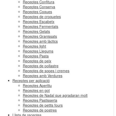
Receptes Confitura
Receptes Conserva
Receptes Coques
Receptes de croquetes
Receptes Escabetx
Receptes Fermentats
Receptes Gelats
Receptes Granissats
Receptes amb làctics
Receptes light
Receptes Llegums
Receptes Pasta
Receptes de peix
Receptes de pollastre
Receptes de sopes i cremes
Receptes amb Verdures
Receptes per aplicació
Receptes Aperitiu
Receptes en got
Receptes de Nadal que agradaran molt
Receptes Pastisseria
Receptes de petits fours
Receptes de postres
Llista de receptes