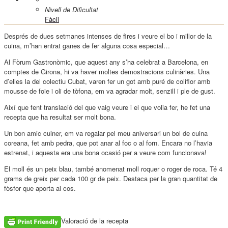
Nivell de Dificultat
Fàcil
Després de dues setmanes intenses de fires i veure el bo i millor de la
cuina, m’han entrat ganes de fer alguna cosa especial…
Al Fòrum Gastronòmic, que aquest any s’ha celebrat a Barcelona, en
comptes de Girona, hi va haver moltes demostracions culinàries. Una
d’elles la del colectiu Cubat, varen fer un got amb puré de coliflor amb
mousse de foie i oli de tòfona, em va agradar molt, senzill i ple de gust.
Així que fent translació del que vaig veure i el que volia fer, he fet una
recepta que ha resultat ser molt bona.
Un bon amic cuiner, em va regalar pel meu aniversari un bol de cuina
coreana, fet amb pedra, que pot anar al foc o al forn. Encara no l’havia
estrenat, i aquesta era una bona ocasió per a veure com funcionava!
El moll és un peix blau, també anomenat moll roquer o roger de roca. Té 4
grams de greix per cada 100 gr de peix. Destaca per la gran quantitat de
fòsfor que aporta al cos.
Valoració de la recepta