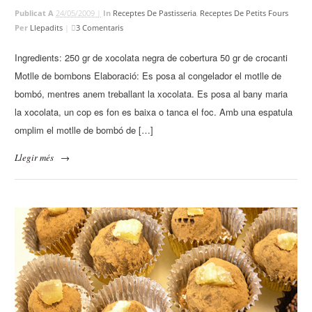
Publicat A
24/05/2009 |
In
Receptes De Pastisseria
,
Receptes De Petits Fours
Per
Llepadits
|
3 Comentaris
Ingredients: 250 gr de xocolata negra de cobertura 50 gr de crocanti
Motlle de bombons Elaboració: Es posa al congelador el motlle de
bombó, mentres anem treballant la xocolata. Es posa al bany maria
la xocolata, un cop es fon es baixa o tanca el foc. Amb una espatula
omplim el motlle de bombó de […]
Llegir més
→