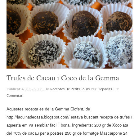
Trufes de Cacau i Coco de la Gemma
Publicat A
31/12/2008 |
In
Receptes De Petits Fours
Per
Llepadits
|
1
Comentari
Aquestes recepta és de la Gemma Clofent, de
http://lacuinadecasa.blogspot.com/ estava buscant recepta de trufes i
aquesta em va semblar fàcil i bona. Ingredients: 200 gr de Xocolata
del 70% de cacau per a postres 250 gr de formatge Mascarpone 24