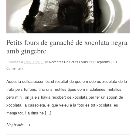
Petits fours de ganaché de xocolata negra
amb gingebre
Publicat A
08/01/2010 |
In
Receptes De Petits Fours
Per
Llepadits
|
1
Comentari
Aquesta delicatessen és el resultat de que em sobrés xocolata de la
trufa pels torrons, tinc uns motlles tipus com madalenes metàlics
pero mini, on ja els havia recobert de xocolata per fer un soport de
xocolata, la cassoleta, el que veieu a la foto es tot xocolata, es
menja tot. I a dins he […]
Llegir més
→