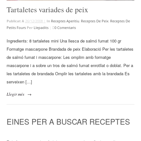
Tartaletes variades de peix
Publicat A
26/12/2008 |
In
Receptes Aperitiu
,
Receptes De Peix
,
Receptes De
Petits Fours
Per
Llepadits
|
0 Comentaris
Ingredients: 8 tartaletes mini Una llesca de salmó fumat 100 gr
Formatge mascarpone Brandada de peix Elaboració Per les tartaletes
de salmó fumat i mascarpone: Les omplim amb formatge
mascarpone i a sobre un tros de salmó fumat enrotllat o doblat. Per a
les tartaletes de brandada Omplir les tartaletes amb la brandada Es
serveixen […]
Llegir més
→
EINES PER A BUSCAR RECEPTES