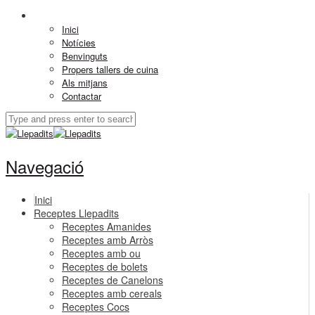
Inici
Notícies
Benvinguts
Propers tallers de cuina
Als mitjans
Contactar
Navegació
Inici
Receptes Llepadits
Receptes Amanides
Receptes amb Arròs
Receptes amb ou
Receptes de bolets
Receptes de Canelons
Receptes amb cereals
Receptes Cocs