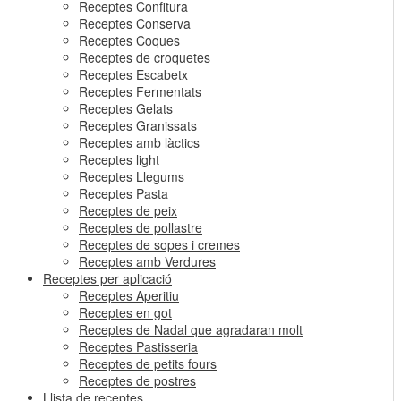
Receptes Confitura
Receptes Conserva
Receptes Coques
Receptes de croquetes
Receptes Escabetx
Receptes Fermentats
Receptes Gelats
Receptes Granissats
Receptes amb làctics
Receptes light
Receptes Llegums
Receptes Pasta
Receptes de peix
Receptes de pollastre
Receptes de sopes i cremes
Receptes amb Verdures
Receptes per aplicació
Receptes Aperitiu
Receptes en got
Receptes de Nadal que agradaran molt
Receptes Pastisseria
Receptes de petits fours
Receptes de postres
Llista de receptes