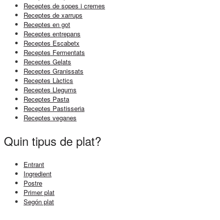
Receptes de sopes i cremes
Receptes de xarrups
Receptes en got
Receptes entrepans
Receptes Escabetx
Receptes Fermentats
Receptes Gelats
Receptes Granissats
Receptes Làctics
Receptes Llegums
Receptes Pasta
Receptes Pastisseria
Receptes veganes
Quin tipus de plat?
Entrant
Ingredient
Postre
Primer plat
Segón plat