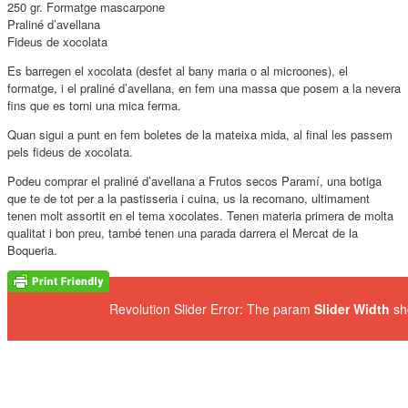
250 gr. Formatge mascarpone
Praliné d’avellana
Fideus de xocolata
Es barregen el xocolata (desfet al bany maria o al microones), el
formatge, i el praliné d’avellana, en fem una massa que posem a la nevera
fins que es torni una mica ferma.
Quan sigui a punt en fem boletes de la mateixa mida, al final les passem
pels fideus de xocolata.
Podeu comprar el praliné d’avellana a Frutos secos Paramí, una botiga
que te de tot per a la pastisseria i cuina, us la recomano, ultimament
tenen molt assortit en el tema xocolates. Tenen materia primera de molta
qualitat i bon preu, també tenen una parada darrera el Mercat de la
Boqueria.
Revolution Slider Error: The param
Slider Width
sh