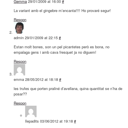
Gemma
29/01/2009 at 16:00
#
La variant amb el gingebre m’encanta!!!! Ho provaré segur!
Respon
admin
29/01/2009 at 22:15
#
Estan molt bones, son un pel picantetes però es bona, no
empalaga gens i amb cava fresquet ja no diguem!
Respon
emma
28/05/2012 at 18:18
#
les trufes que porten praliné d’avellana, quina quantitat se n’ha de
posar??
Respon
llepadits
03/06/2012 at 19:18
#