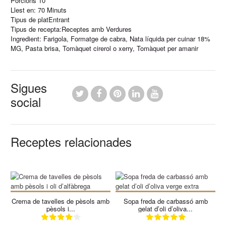
Porcions
10
Llest en:
70 Minuts
Tipus de plat
Entrant
Tipus de recepta:
Receptes amb Verdures
Ingredient:
Farigola
,
Formatge de cabra
,
Nata líquida per cuinar 18%
MG
,
Pasta brisa
,
Tomàquet cirerol o xerry
,
Tomàquet per amanir
Sigues
social
Receptes relacionades
Crema de tavelles de pèsols amb
Sopa freda de carbassó amb
pèsols i...
gelat d’oli d’oliva...