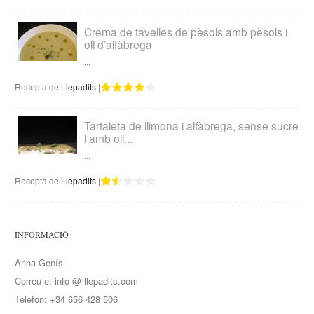
Crema de tavelles de pèsols amb pèsols i
oli d’alfàbrega
...
Recepta de
Llepadits
|
Tartaleta de llimona i alfàbrega, sense sucre
i amb oli...
...
Recepta de
Llepadits
|
INFORMACIÓ
Anna Genís
Correu-e: info @ llepadits.com
Telèfon: +34 656 428 506