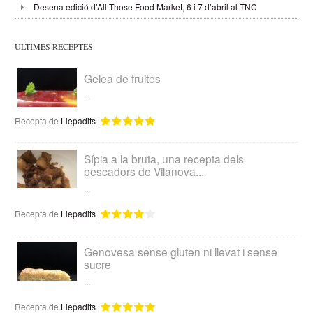
Desena edició d’All Those Food Market, 6 i 7 d’abril al TNC
ÚLTIMES RECEPTES
Gelea de fruites
...
Recepta de
Llepadits
|
Sípia a la bruta, una recepta dels
pescadors de Vilanova...
...
Recepta de
Llepadits
|
Genovesa sense gluten ni llevat i sense
sucre
...
Recepta de
Llepadits
|