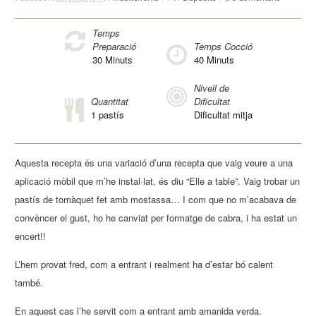
Temps
Preparació
Temps Cocció
30
Minuts
40
Minuts
Nivell de
Quantitat
Dificultat
1 pastís
Dificultat mitja
Aquesta recepta és una variació d’una recepta que vaig veure a una
aplicació mòbil que m’he instal·lat, és diu “Elle a table”. Vaig trobar un
pastís de tomàquet fet amb mostassa… I com que no m’acabava de
convèncer el gust, ho he canviat per formatge de cabra, i ha estat un
encert!!
L’hem provat fred, com a entrant i realment ha d’estar bó calent
també.
En aquest cas l’he servit com a entrant amb amanida verda.