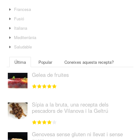
Francesa
Fusió
Italiana
Mediterrània
Saludable
Última
Popular
Coneixes aquesta recepta?
Gelea de fruites
Sípia a la bruta, una recepta dels
pescadors de Vilanova i la Geltrú
Genovesa sense gluten ni llevat i sense