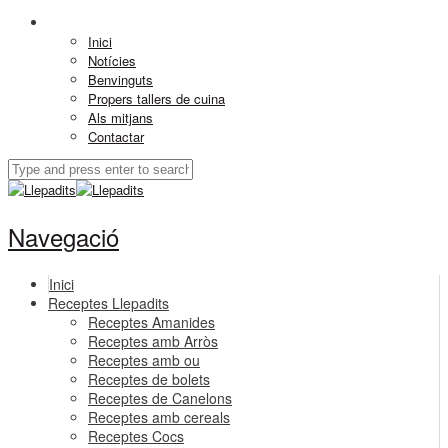
Inici
Notícies
Benvinguts
Propers tallers de cuina
Als mitjans
Contactar
Navegació
Inici
Receptes Llepadits
Receptes Amanides
Receptes amb Arròs
Receptes amb ou
Receptes de bolets
Receptes de Canelons
Receptes amb cereals
Receptes Cocs