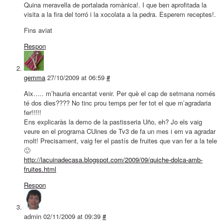
Quina meravella de portalada romànica!. I que ben aprofitada la
visita a la fira del torró i la xocolata a la pedra. Esperem receptes!.
Fins aviat
Respon
gemma
27/10/2009 at 06:59
#
Aix….. m’hauria encantat venir. Per què el cap de setmana només
té dos dies???? No tinc prou temps per fer tot el que m’agradaria
fer!!!!!
Ens explicaràs la demo de la pastisseria Uño, eh? Jo els vaig
veure en el programa CUines de Tv3 de fa un mes i em va agradar
molt! Precisament, vaig fer el pastís de fruites que van fer a la tele
🙂
http://lacuinadecasa.blogspot.com/2009/09/quiche-dolca-amb-
fruites.html
Respon
admin
02/11/2009 at 09:39
#