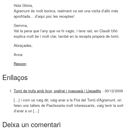
Hola Glòria,
Agramunt és molt bonica, realment va ser una visita d’allò més
aprofitada… d’aquí poc les receptes!
Gemma,
Val la pena que l’any que ve hi vagis, i tens raó, en Claudi Uñó
explica molt be i molt clar, també en la recepta propera de torró.
Abraçades,
Anna
Respon
Enllaços
Torró de trufa amb licor, praliné i massapà | Llepadits
-
30/12/2009
[…] i com us vaig dir, vaig anar a la Fira del Torró d’Agramunt, on
feien uns tallers de Pastisseria molt interessants, vaig tenir la sort
d’anar a un […]
Deixa un comentari