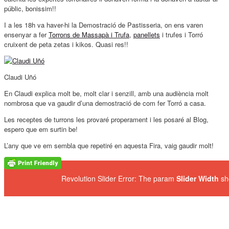
públic, bonissim!!
I a les 18h va haver-hi la Demostració de Pastisseria, on ens varen
ensenyar a fer
Torrons de Massapà i Trufa
,
panellets
i trufes i Torró
cruixent de peta zetas i kikos. Quasi res!!
Claudi Uñó
En Claudi explica molt be, molt clar i senzill, amb una audiència molt
nombrosa que va gaudir d’una demostració de com fer Torró a casa.
Les receptes de turrons les provaré properament i les posaré al Blog,
espero que em surtin be!
L’any que ve em sembla que repetiré en aquesta Fira, vaig gaudir molt!
Revolution Slider Error: The param
Slider Width
sh