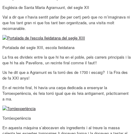
Església de Santa Maria Agramuunt, del segle XII
Val a dir que n’havia sentit parlar (be per cert) però que no m’imaginava ni
que fos tant gran ni que fos tant ben organitzada, una visita molt
recomanable.
Portalada del segle XIII, escola lleidatana
La fira es divideix entre la que hi ha en el poble, pels carrers principals i la
que hi ha als Pavellons, un recinte firal comme il faut!!
Us he dit que a Agramunt es fa torró des de 1700 i escaig? I la Fira des
de fa XXI anys!
En el recinte firal, hi havia una carpa dedicada a ensenyar la
Torroexperiència, és feia torró igual que és feia antigament, pràcticament
a ma.
Torróexperiència
En aquesta màquina s’abocaven els ingredients i al treure la massa
calenta les expertes torronaires li donaven forma i la donaven a tastar al