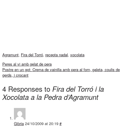
Agramunt
,
Fira del Torró
,
recepta nadal
,
xocolata
Peres al vi amb gelat de pera
Postre en un got: Crema de vainilla amb pera al forn, galeta, coulis de
gerds, i crocant
4 Responses to
Fira del Torró i la
Xocolata a la Pedra d’Agramunt
Glòria
24/10/2009 at 20:19
#