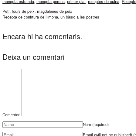
mongeta estofada
,
mongeta perona
,
primer plat
,
receptes de cuina
,
Recepte
Petit fours de peix, magdalenes de peix
Recepta de confitura de llimona, un bàsic a les postres
Encara hi ha comentaris.
Deixa un comentari
Comentari
Nom
(required)
Email (will not be published)
(