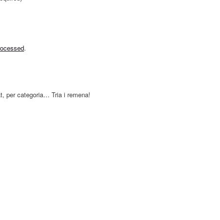
rocessed
.
at, per categoria… Tria i remena!