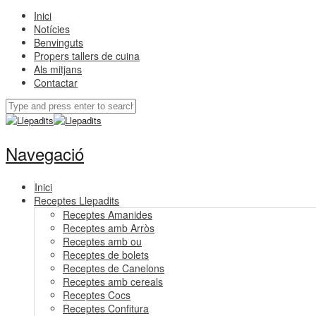
Inici
Notícies
Benvinguts
Propers tallers de cuina
Als mitjans
Contactar
Navegació
Inici
Receptes Llepadits
Receptes Amanides
Receptes amb Arròs
Receptes amb ou
Receptes de bolets
Receptes de Canelons
Receptes amb cereals
Receptes Cocs
Receptes Confitura