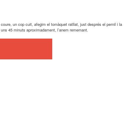
oure, un cop cuit, afegim el tomàquet ratllat, just després el pernil i la
ant uns 45 minuts aproximadament, l’anem rememant.