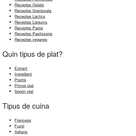
Receptes Gelats
Receptes Granissats
Receptes Làctics
Receptes Llegums
Receptes Pasta
Receptes Pastisseria
Receptes veganes
Quin tipus de plat?
Entrant
Ingredient
Postre
Primer plat
Segón plat
Tipus de cuina
Francesa
Fusió
Italiana