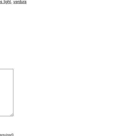
s light
,
verdura
required)