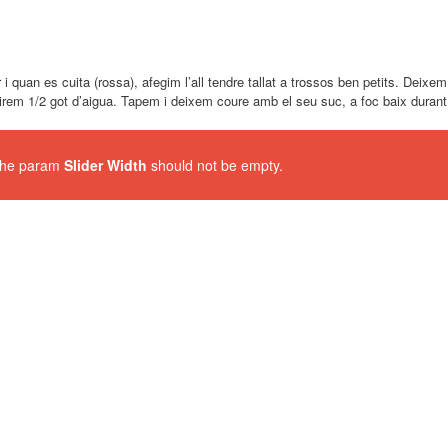
quan es cuita (rossa), afegim l’all tendre tallat a trossos ben petits. Deixem c
girem 1/2 got d’aigua. Tapem i deixem coure amb el seu suc, a foc baix dur
 The param
Slider Width
should not be empty.