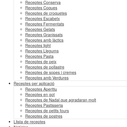
Receptes Conserva
Receptes Coques
Receptes de croquetes
Receptes Escabetx
Receptes Fermentats
Receptes Gelats
Receptes Granissats
Receptes amb làctics
Receptes light
Receptes Llegums
Receptes Pasta
Receptes de peix
Receptes de pollastre
Receptes de sopes i cremes
Receptes amb Verdures
Receptes per aplicació
Receptes Aperitiu
Receptes en got
Receptes de Nadal que agradaran molt
Receptes Pastisseria
Receptes de petits fours
Receptes de postres
Llista de receptes