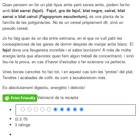
Quan pensem en fer un plat tipus arròs però sense arròs, podem fer-ho
amb
blat sarraí (fajol). F
ajol
,
gra de fajol
,
blat negre
,
cairat
,
blat
sarraí
o
blat cairut
(Fagopyrum esculentum)
,
és una planta de la
família de les poligonàcies. No és un cereal pròpiament dit, sinó un
pseudo cereal.
Jo ho faig quan és un dia entre setmana, en el que no vull patir les
conseqüències de les ganes de dormir després de menjar arròs blanc. El
fajol
dona una lleugeresa increïble i el sabor boníssim! A més de molta
energia lenta que afavoreix quan fem algun treball de concentració. i sinó
feu-ne la prova, en cas d’haver d’estudiar o fer exàmens va perfecte.
Unes bones carxofes ho fan tot, i en aquest cas són les “protes” del plat.
Tendres i acabades de collir, és com s’assaboreixen més.
Es absolutament digestiu, energètic i deliciós!
Valoració de la recepta
(2.2 /
5
)
3
ratings