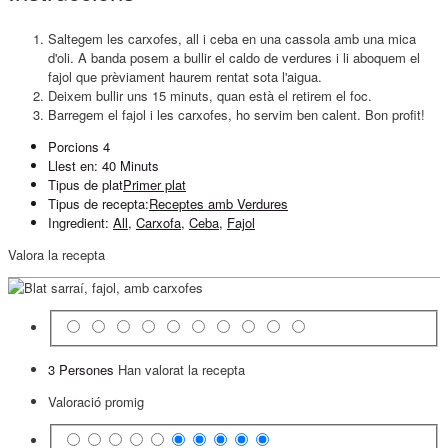
Saltegem les carxofes, all i ceba en una cassola amb una mica
d'oli. A banda posem a bullir el caldo de verdures i li aboquem el
fajol que prèviament haurem rentat sota l'aigua.
Deixem bullir uns 15 minuts, quan està el retirem el foc.
Barregem el fajol i les carxofes, ho servim ben calent. Bon profit!
Porcions
4
Llest en:
40 Minuts
Tipus de plat
Primer plat
Tipus de recepta:
Receptes amb Verdures
Ingredient:
All
,
Carxofa
,
Ceba
,
Fajol
Valora la recepta
3 Persones
Han valorat la recepta
Valoració promig