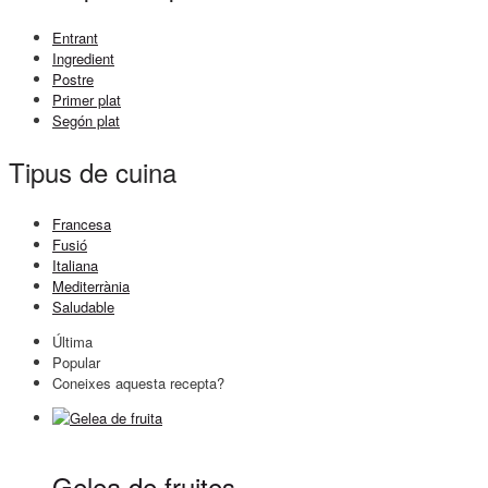
Entrant
Ingredient
Postre
Primer plat
Segón plat
Tipus de cuina
Francesa
Fusió
Italiana
Mediterrània
Saludable
Última
Popular
Coneixes aquesta recepta?
Gelea de fruites