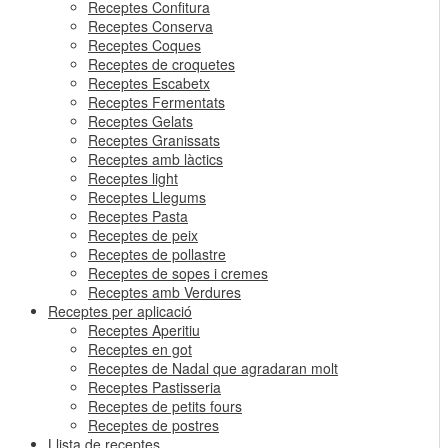
Receptes Confitura
Receptes Conserva
Receptes Coques
Receptes de croquetes
Receptes Escabetx
Receptes Fermentats
Receptes Gelats
Receptes Granissats
Receptes amb làctics
Receptes light
Receptes Llegums
Receptes Pasta
Receptes de peix
Receptes de pollastre
Receptes de sopes i cremes
Receptes amb Verdures
Receptes per aplicació
Receptes Aperitiu
Receptes en got
Receptes de Nadal que agradaran molt
Receptes Pastisseria
Receptes de petits fours
Receptes de postres
Llista de receptes