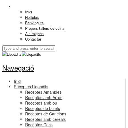
Inici
Notícies
Benvinguts
Propers tallers de cuina
Als mitjans
Contactar
Navegació
Inici
Receptes Llepadits
Receptes Amanides
Receptes amb Arròs
Receptes amb ou
Receptes de bolets
Receptes de Canelons
Receptes amb cereals
Receptes Cocs