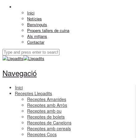
Inici
Notícies
Benvinguts
Propers tallers de cuina
Als mitjans
Contactar
Navegació
Inici
Receptes Llepadits
Receptes Amanides
Receptes amb Arròs
Receptes amb ou
Receptes de bolets
Receptes de Canelons
Receptes amb cereals
Receptes Cocs