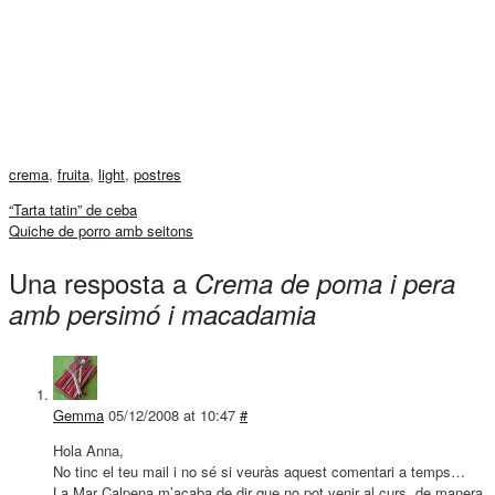
crema
,
fruita
,
light
,
postres
“Tarta tatin” de ceba
Quiche de porro amb seitons
Una resposta a
Crema de poma i pera
amb persimó i macadamia
Gemma
05/12/2008 at 10:47
#
Hola Anna,
No tinc el teu mail i no sé si veuràs aquest comentari a temps…
La Mar Calpena m’acaba de dir que no pot venir al curs, de manera