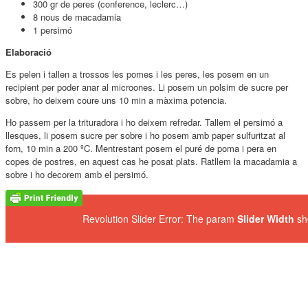
300 gr de peres (conference, leclerc…)
8 nous de macadamia
1 persimó
Elaboració
Es pelen i tallen a trossos les pomes i les peres, les posem en un
recipient per poder anar al microones. Li posem un polsim de sucre per
sobre, ho deixem coure uns 10 min a màxima potencia.
Ho passem per la trituradora i ho deixem refredar. Tallem el persimó a
llesques, li posem sucre per sobre i ho posem amb paper sulfuritzat al
forn, 10 min a 200 ºC. Mentrestant posem el puré de poma i pera en
copes de postres, en aquest cas he posat plats. Ratllem la macadamia a
sobre i ho decorem amb el persimó.
Revolution Slider Error: The param
Slider Width
sh