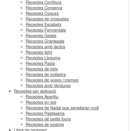
Receptes Confitura
Receptes Conserva
Receptes Coques
Receptes de croquetes
Receptes Escabetx
Receptes Fermentats
Receptes Gelats
Receptes Granissats
Receptes amb làctics
Receptes light
Receptes Llegums
Receptes Pasta
Receptes de peix
Receptes de pollastre
Receptes de sopes i cremes
Receptes amb Verdures
Receptes per aplicació
Receptes Aperitiu
Receptes en got
Receptes de Nadal que agradaran molt
Receptes Pastisseria
Receptes de petits fours
Receptes de postres
Llista de receptes