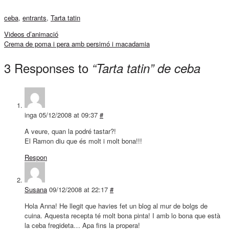
ceba
,
entrants
,
Tarta tatin
Videos d’animació
Crema de poma i pera amb persimó i macadamia
3 Responses to
“Tarta tatin” de ceba
inga
05/12/2008 at 09:37
#
A veure, quan la podré tastar?!
El Ramon diu que és molt i molt bona!!!
Respon
Susana
09/12/2008 at 22:17
#
Hola Anna! He llegit que havies fet un blog al mur de bolgs de
cuina. Aquesta recepta té molt bona pinta! I amb lo bona que està
la ceba fregideta… Apa fins la propera!