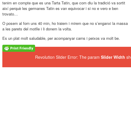
tenim en compte que es una Tarta Tatin, que com diu la tradició va sortit
així perquè les germanes Tatin es van equivocar i si no e vero e ben
trovato…
O posem al forn uns 40 min, ho traiem i mirem que no s’enganxi la massa
a les parets del motlle i li donem la volta.
Es un plat molt saludable, per acompanyar carns i peixos va molt be.
Revolution Slider Error: The param
Slider Width
sh