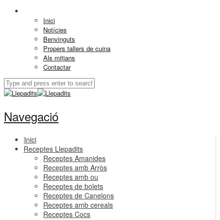
Inici
Notícies
Benvinguts
Propers tallers de cuina
Als mitjans
Contactar
Navegació
Inici
Receptes Llepadits
Receptes Amanides
Receptes amb Arròs
Receptes amb ou
Receptes de bolets
Receptes de Canelons
Receptes amb cereals
Receptes Cocs