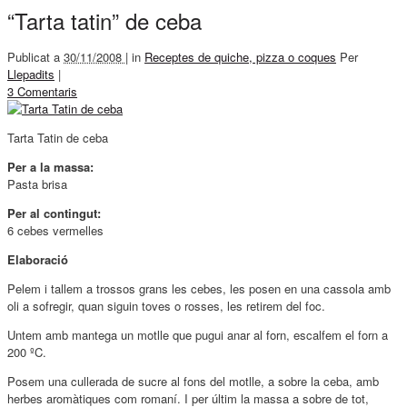
“Tarta tatin” de ceba
Publicat a
30/11/2008 |
in
Receptes de quiche, pizza o coques
Per
Llepadits
|
3 Comentaris
Tarta Tatin de ceba
Per a la massa:
Pasta brisa
Per al contingut:
6 cebes vermelles
Elaboració
Pelem i tallem a trossos grans les cebes, les posen en una cassola amb
oli a sofregir, quan siguin toves o rosses, les retirem del foc.
Untem amb mantega un motlle que pugui anar al forn, escalfem el forn a
200 ºC.
Posem una cullerada de sucre al fons del motlle, a sobre la ceba, amb
herbes aromàtiques com romaní. I per últim la massa a sobre de tot,