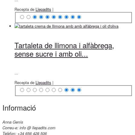
Recepta de
Llepadits
|
Tartaleta de llimona i alfàbrega,
sense sucre i amb oli...
...
Recepta de
Llepadits
|
Informació
Anna Genís
Correu-e: info @ llepadits.com
Telèfon: +34 656 428 506