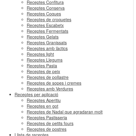
Receptes Confitura
Receptes Conserva
Receptes Coques
Receptes de croquetes
Receptes Escabetx
Receptes Fermentats
Receptes Gelats
Receptes Granissats
Receptes amb làctics
Receptes light
Receptes Llegums
Receptes Pasta
Receptes de peix
Receptes de pollastre
Receptes de sopes i cremes
Receptes amb Verdures
Receptes per aplicació
Receptes Aperitiu
Receptes en got
Receptes de Nadal que agradaran molt
Receptes Pastisseria
Receptes de petits fours
Receptes de postres
Llista de receptes