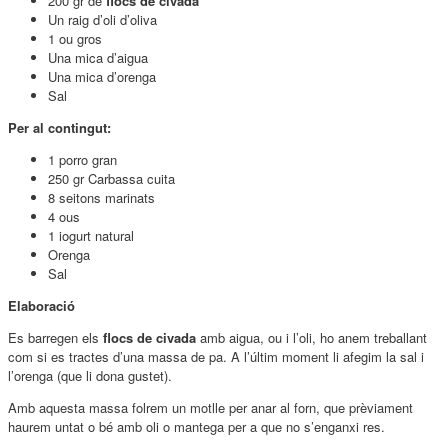
200 gr de
flocs de civada
Un raig d’oli d’oliva
1 ou gros
Una mica d’aigua
Una mica d’orenga
Sal
Per al contingut:
1 porro gran
250 gr Carbassa cuita
8 seitons marinats
4 ous
1 iogurt natural
Orenga
Sal
Elaboració
Es barregen els
flocs de civada
amb aigua, ou i l’oli, ho anem treballant
com si es tractes d’una massa de pa. A l’últim moment li afegim la sal i
l’orenga (que li dona gustet).
Amb aquesta massa folrem un motlle per anar al forn, que prèviament
haurem untat o bé amb oli o mantega per a que no s’enganxi res.