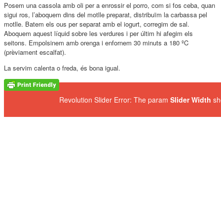
Posem una cassola amb oli per a enrossir el porro, com si fos ceba, quan
sigui ros, l’aboquem dins del motlle preparat, distribuïm la carbassa pel
motlle. Batem els ous per separat amb el iogurt, corregim de sal.
Aboquem aquest líquid sobre les verdures i per últim hi afegim els
seitons. Empolsinem amb orenga i enfornem 30 minuts a 180 ºC
(prèviament escalfat).
La servim calenta o freda, és bona igual.
Revolution Slider Error: The param
Slider Width
sh