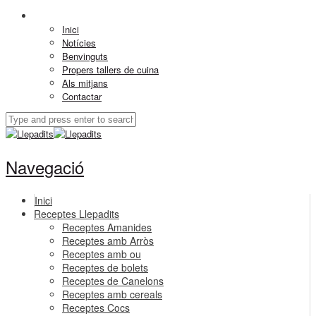
Inici
Notícies
Benvinguts
Propers tallers de cuina
Als mitjans
Contactar
Navegació
Inici
Receptes Llepadits
Receptes Amanides
Receptes amb Arròs
Receptes amb ou
Receptes de bolets
Receptes de Canelons
Receptes amb cereals
Receptes Cocs