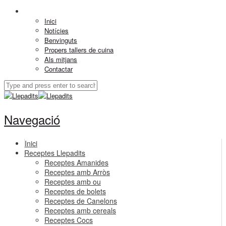
Inici
Notícies
Benvinguts
Propers tallers de cuina
Als mitjans
Contactar
Navegació
Inici
Receptes Llepadits
Receptes Amanides
Receptes amb Arròs
Receptes amb ou
Receptes de bolets
Receptes de Canelons
Receptes amb cereals
Receptes Cocs