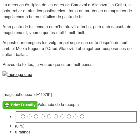
La merenga és típica de les dates de Carnaval a Vilanova i la Geltrú, la
pots trobar a totes les pastisseries i forns de pa. Venen en capsetes de
magdalenes o be en milfulles de pasta de full.
Amb pasta de full encara no m’he atrevit a fer-ho, però amb capseta de
magdalena sí, veureu que és molt i molt fàcil.
Aquestes merengues les vaig fer pel sopar que es fa després de sortir
amb el Moixó Foguer a l’Orfeó Vilanoví. Tot plegat per recuperar-nos de
saltar i ballar…
Proveu de fer-les, ja veureu que estàn molt bones!
[magicactionbox id=”4976″]
Valoració de la recepta
(0 /
5
)
0
ratings