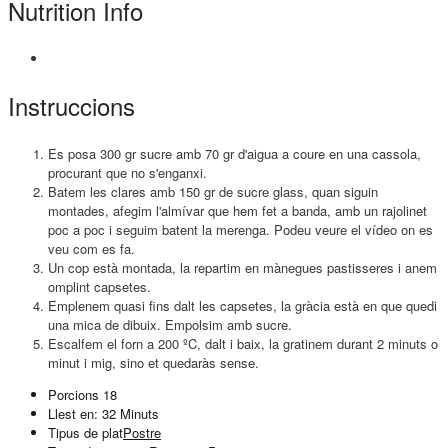
Nutrition Info
Instruccions
Es posa 300 gr sucre amb 70 gr d'aigua a coure en una cassola,
procurant que no s'enganxi.
Batem les clares amb 150 gr de sucre glass, quan siguin
montades, afegim l'almívar que hem fet a banda, amb un rajolinet
poc a poc i seguim batent la merenga. Podeu veure el vídeo on es
veu com es fa.
Un cop està montada, la repartim en mànegues pastisseres i anem
omplint capsetes.
Emplenem quasi fins dalt les capsetes, la gràcia està en que quedi
una mica de dibuix. Empolsim amb sucre.
Escalfem el forn a 200 ºC, dalt i baix, la gratinem durant 2 minuts o
minut i mig, sino et quedaràs sense.
Porcions
18
Llest en:
32 Minuts
Tipus de plat
Postre