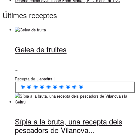
Desena edició d’All Those Food Market, 6 i 7 d’abril al TNC
Últimes receptes
Gelea de fruites
...
Recepta de
Llepadits
|
Sípia a la bruta, una recepta dels
pescadors de Vilanova...