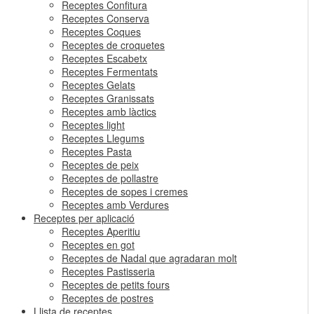
Receptes Confitura
Receptes Conserva
Receptes Coques
Receptes de croquetes
Receptes Escabetx
Receptes Fermentats
Receptes Gelats
Receptes Granissats
Receptes amb làctics
Receptes light
Receptes Llegums
Receptes Pasta
Receptes de peix
Receptes de pollastre
Receptes de sopes i cremes
Receptes amb Verdures
Receptes per aplicació
Receptes Aperitiu
Receptes en got
Receptes de Nadal que agradaran molt
Receptes Pastisseria
Receptes de petits fours
Receptes de postres
Llista de receptes