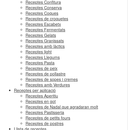
Receptes Confitura
Receptes Conserva
Receptes Coques
Receptes de croquetes
Receptes Escabetx
Receptes Fermentats
Receptes Gelats
Receptes Granissats
Receptes amb làctics
Receptes light
Receptes Llegums
Receptes Pasta
Receptes de peix
Receptes de pollastre
Receptes de sopes i cremes
Receptes amb Verdures
Receptes per aplicació
Receptes Aperitiu
Receptes en got
Receptes de Nadal que agradaran molt
Receptes Pastisseria
Receptes de petits fours
Receptes de postres
Llista de receptes