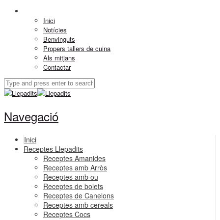
Inici
Notícies
Benvinguts
Propers tallers de cuina
Als mitjans
Contactar
Navegació
Inici
Receptes Llepadits
Receptes Amanides
Receptes amb Arròs
Receptes amb ou
Receptes de bolets
Receptes de Canelons
Receptes amb cereals
Receptes Cocs