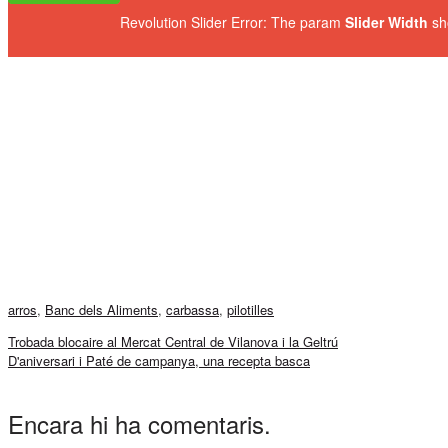
Revolution Slider Error: The param
Slider Width
sh
arros
,
Banc dels Aliments
,
carbassa
,
pilotilles
Trobada blocaire al Mercat Central de Vilanova i la Geltrú
D'aniversari i Paté de campanya, una recepta basca
Encara hi ha comentaris.