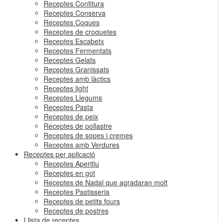
Receptes Confitura
Receptes Conserva
Receptes Coques
Receptes de croquetes
Receptes Escabetx
Receptes Fermentats
Receptes Gelats
Receptes Granissats
Receptes amb làctics
Receptes light
Receptes Llegums
Receptes Pasta
Receptes de peix
Receptes de pollastre
Receptes de sopes i cremes
Receptes amb Verdures
Receptes per aplicació
Receptes Aperitiu
Receptes en got
Receptes de Nadal que agradaran molt
Receptes Pastisseria
Receptes de petits fours
Receptes de postres
Llista de receptes