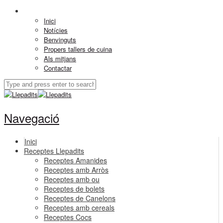
Inici
Notícies
Benvinguts
Propers tallers de cuina
Als mitjans
Contactar
Navegació
Inici
Receptes Llepadits
Receptes Amanides
Receptes amb Arròs
Receptes amb ou
Receptes de bolets
Receptes de Canelons
Receptes amb cereals
Receptes Cocs