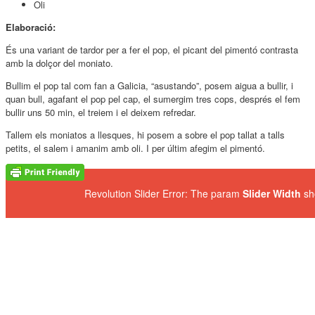
Oli
Elaboració:
És una variant de tardor per a fer el pop, el picant del pimentó contrasta
amb la dolçor del moniato.
Bullim el pop tal com fan a Galicia, “asustando”, posem aigua a bullir, i
quan bull, agafant el pop pel cap, el sumergim tres cops, després el fem
bullir uns 50 min, el treiem i el deixem refredar.
Tallem els moniatos a llesques, hi posem a sobre el pop tallat a talls
petits, el salem i amanim amb oli. I per últim afegim el pimentó.
Revolution Slider Error: The param
Slider Width
sh