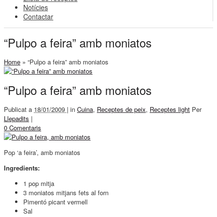
Notícies
Contactar
“Pulpo a feira” amb moniatos
Home
»
“Pulpo a feira” amb moniatos
“Pulpo a feira” amb moniatos
Publicat a
18/01/2009 |
in
Cuina
,
Receptes de peix
,
Receptes light
Per
Llepadits
|
0 Comentaris
Pop ‘a feira’, amb moniatos
Ingredients:
1 pop mitja
3 moniatos mitjans fets al forn
Pimentó picant vermell
Sal