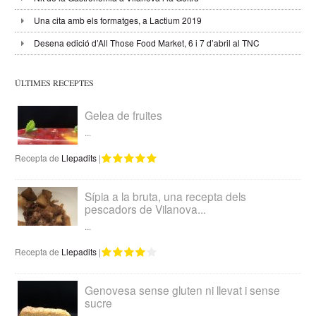
Una cita amb els formatges, a Lactium 2019
Desena edició d’All Those Food Market, 6 i 7 d’abril al TNC
ÚLTIMES RECEPTES
Gelea de fruites
...
Recepta de
Llepadits
|
Sípia a la bruta, una recepta dels
pescadors de Vilanova...
...
Recepta de
Llepadits
|
Genovesa sense gluten ni llevat i sense
sucre