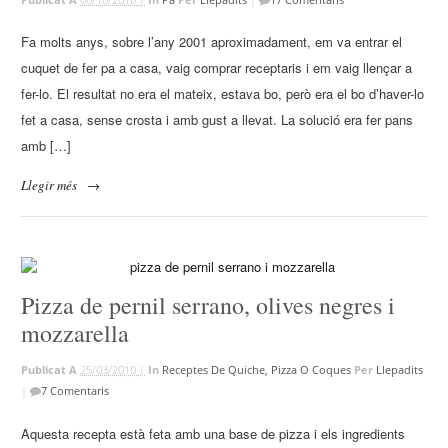
Fa molts anys, sobre l’any 2001 aproximadament, em va entrar el
cuquet de fer pa a casa, vaig comprar receptaris i em vaig llençar a
fer-lo. El resultat no era el mateix, estava bo, però era el bo d’haver-lo
fet a casa, sense crosta i amb gust a llevat. La solució era fer pans
amb […]
Llegir més
→
Pizza de pernil serrano, olives negres i
mozzarella
Publicat A
25/03/2010 |
In
Receptes De Quiche, Pizza O Coques
Per
Llepadits
|
7 Comentaris
Aquesta recepta està feta amb una base de pizza i els ingredients