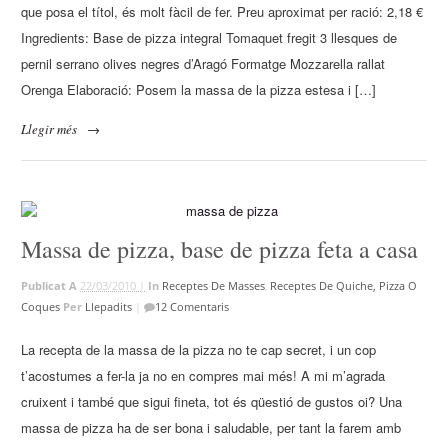
que posa el títol, és molt fàcil de fer. Preu aproximat per ració: 2,18 €
Ingredients: Base de pizza integral Tomaquet fregit 3 llesques de
pernil serrano olives negres d’Aragó Formatge Mozzarella rallat
Orenga Elaboració: Posem la massa de la pizza estesa i […]
Llegir més
→
Massa de pizza, base de pizza feta a casa
Publicat A
22/03/2010 |
In
Receptes De Masses
,
Receptes De Quiche, Pizza O
Coques
Per
Llepadits
|
12 Comentaris
La recepta de la massa de la pizza no te cap secret, i un cop
t’acostumes a fer-la ja no en compres mai més! A mi m’agrada
cruixent i també que sigui fineta, tot és qüestió de gustos oi? Una
massa de pizza ha de ser bona i saludable, per tant la farem amb