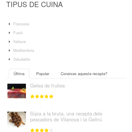
TIPUS DE CUINA
Francesa
Fusió
Italiana
Mediterrània
Saludable
Última
Popular
Coneixes aquesta recepta?
Gelea de fruites
Sípia a la bruta, una recepta dels
pescadors de Vilanova i la Geltrú