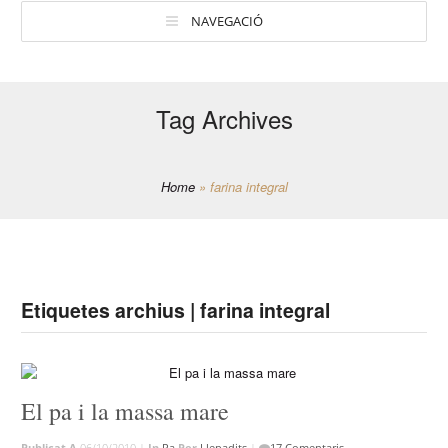
NAVEGACIÓ
Tag Archives
Home
»
farina integral
Etiquetes archius | farina integral
El pa i la massa mare
Publicat A
06/10/2010 |
In
Pa
Per
Llepadits
|
17 Comentaris