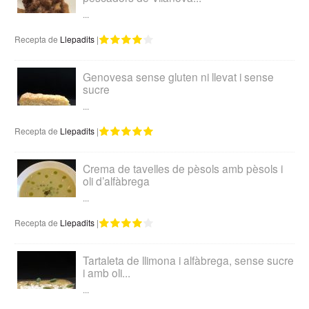
...
Recepta de
Llepadits
|
Genovesa sense gluten ni llevat i sense
sucre
...
Recepta de
Llepadits
|
Crema de tavelles de pèsols amb pèsols i
oli d’alfàbrega
...
Recepta de
Llepadits
|
Tartaleta de llimona i alfàbrega, sense sucre
i amb oli...
...