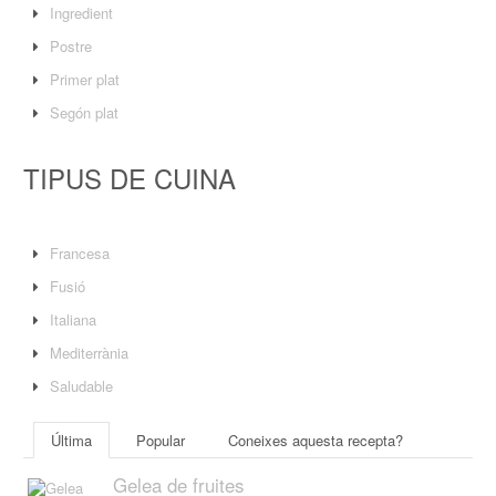
Ingredient
Postre
Primer plat
Segón plat
TIPUS DE CUINA
Francesa
Fusió
Italiana
Mediterrània
Saludable
Última
Popular
Coneixes aquesta recepta?
Gelea de fruites