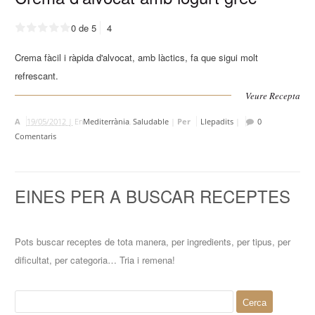
0 de 5
4
Crema fàcil i ràpida d'alvocat, amb làctics, fa que sigui molt
refrescant.
Veure Recepta
A
19/05/2012 |
En
Mediterrània
,
Saludable
|
Per
Llepadits
|
0
Comentaris
EINES PER A BUSCAR RECEPTES
Pots buscar receptes de tota manera, per ingredients, per tipus, per
dificultat, per categoria… Tria i remena!
Cerca: