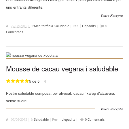
uns entrants diferents.
Veure Recepta
A
27/08/2015 |
En
Mediterrània
,
Saludable
|
Per
Llepadits
|
0
Comentaris
Mousse de cacau vegana i saludable
5 de 5
4
Postre saludable composat per alvocat, cacau i xarop d'atzavara,
sense sucre!
Veure Recepta
A
07/06/2015 |
En
Saludable
|
Per
Llepadits
|
0 Comentaris