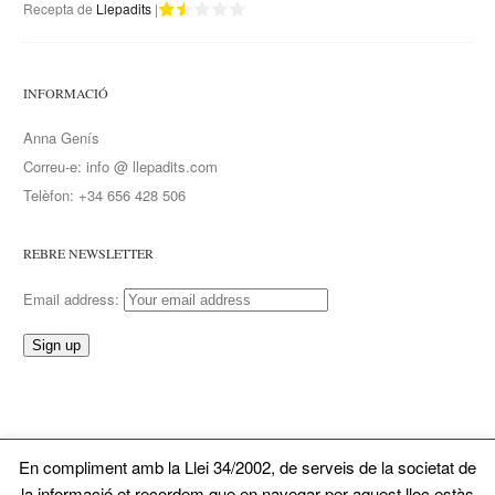
Recepta de
Llepadits
|
INFORMACIÓ
Anna Genís
Correu-e: info @ llepadits.com
Telèfon: +34 656 428 506
REBRE NEWSLETTER
Email address:
En compliment amb la Llei 34/2002, de serveis de la societat de
© 2026 Llepadits. Tots ela drets reservats
la informació et recordem que en navegar per aquest lloc estàs