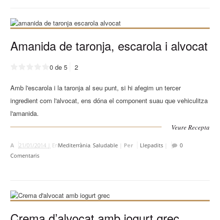
Amanida de taronja, escarola i alvocat
0 de 5
2
Amb l'escarola i la taronja al seu punt, si hi afegim un tercer
ingredient com l'alvocat, ens dóna el component suau que vehiculitza
l'amanida.
Veure Recepta
A
21/01/2014 |
En
Mediterrània
,
Saludable
|
Per
Llepadits
|
0
Comentaris
Crema d’alvocat amb iogurt grec