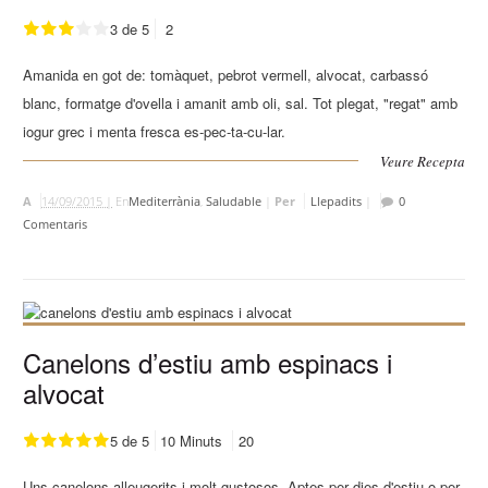
3 de 5
2
Amanida en got de: tomàquet, pebrot vermell, alvocat, carbassó
blanc, formatge d'ovella i amanit amb oli, sal. Tot plegat, "regat" amb
iogur grec i menta fresca es-pec-ta-cu-lar.
Veure Recepta
A
14/09/2015 |
En
Mediterrània
,
Saludable
|
Per
Llepadits
|
0
Comentaris
Canelons d’estiu amb espinacs i
alvocat
5 de 5
10 Minuts
20
Uns canelons alleugerits i molt gustosos. Aptes per dies d'estiu o per