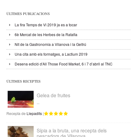
ÚLTIMES PUBLICACIONS
La fira Temps de Vi 2019 ja es a tocar
6è Mercat de les Herbes de la Ratafia
Nit de la Gastronomia a Vilanova i la Geltrú
Una cita amb els formatges, a Lactium 2019
Desena edició d’All Those Food Market, 6 i 7 d’abril al TNC
ÚLTIMES RECEPTES
Gelea de fruites
...
Recepta de
Llepadits
|
Sípia a la bruta, una recepta dels
pescadors de Vilanova...