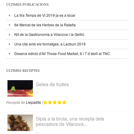
ÚLTIMES PUBLICACIONS
La fira Temps de Vi 2019 ja es a tocar
6è Mercat de les Herbes de la Ratafia
Nit de la Gastronomia a Vilanova i la Geltrú
Una cita amb els formatges, a Lactium 2019
Desena edició d’All Those Food Market, 6 i 7 d’abril al TNC
ÚLTIMES RECEPTES
Gelea de fruites
...
Recepta de
Llepadits
|
Sípia a la bruta, una recepta dels
pescadors de Vilanova...
...