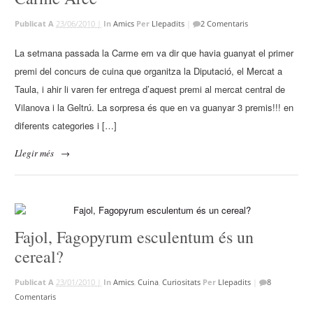
Publicat A
23/06/2010 |
In
Amics
Per
Llepadits
|
2 Comentaris
La setmana passada la Carme em va dir que havia guanyat el primer
premi del concurs de cuina que organitza la Diputació, el Mercat a
Taula, i ahir li varen fer entrega d’aquest premi al mercat central de
Vilanova i la Geltrú. La sorpresa és que en va guanyar 3 premis!!! en
diferents categories i […]
Llegir més
→
Fajol, Fagopyrum esculentum és un
cereal?
Publicat A
23/01/2010 |
In
Amics
,
Cuina
,
Curiositats
Per
Llepadits
|
8
Comentaris