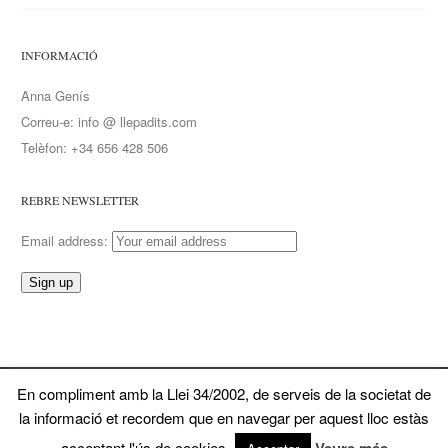
INFORMACIÓ
Anna Genís
Correu-e: info @ llepadits.com
Telèfon: +34 656 428 506
REBRE NEWSLETTER
Email address:
En compliment amb la Llei 34/2002, de serveis de la societat de
© 2026 Llepadits. Tots ela drets reservats
la informació et recordem que en navegar per aquest lloc estàs
Powered by Wordpress. Dissenyat per Dahz
acceptant l'ús de cookies.