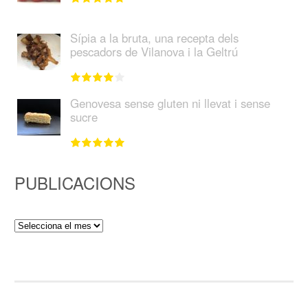
Sípia a la bruta, una recepta dels
pescadors de Vilanova i la Geltrú
Genovesa sense gluten ni llevat i sense
sucre
PUBLICACIONS
Publicacions