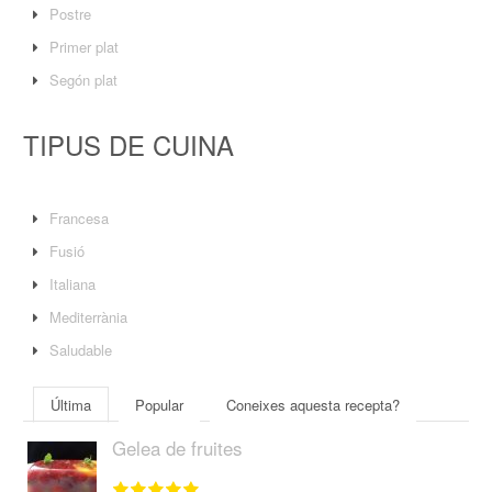
Postre
Primer plat
Segón plat
TIPUS DE CUINA
Francesa
Fusió
Italiana
Mediterrània
Saludable
Última
Popular
Coneixes aquesta recepta?
Gelea de fruites