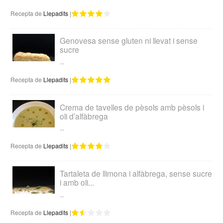
Recepta de
Llepadits
|
Genovesa sense gluten ni llevat i sense
sucre
...
Recepta de
Llepadits
|
Crema de tavelles de pèsols amb pèsols i
oli d’alfàbrega
...
Recepta de
Llepadits
|
Tartaleta de llimona i alfàbrega, sense sucre
i amb oli...
...
Recepta de
Llepadits
|