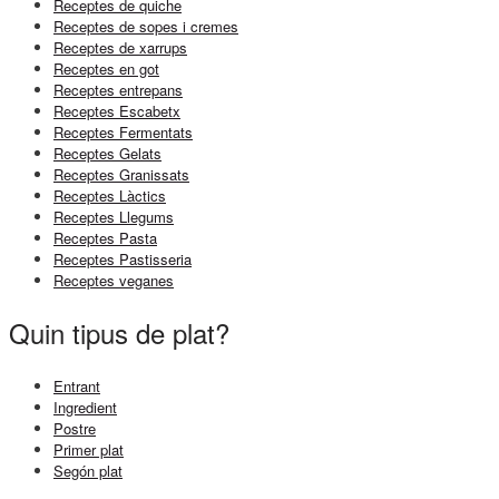
Receptes de quiche
Receptes de sopes i cremes
Receptes de xarrups
Receptes en got
Receptes entrepans
Receptes Escabetx
Receptes Fermentats
Receptes Gelats
Receptes Granissats
Receptes Làctics
Receptes Llegums
Receptes Pasta
Receptes Pastisseria
Receptes veganes
Quin tipus de plat?
Entrant
Ingredient
Postre
Primer plat
Segón plat