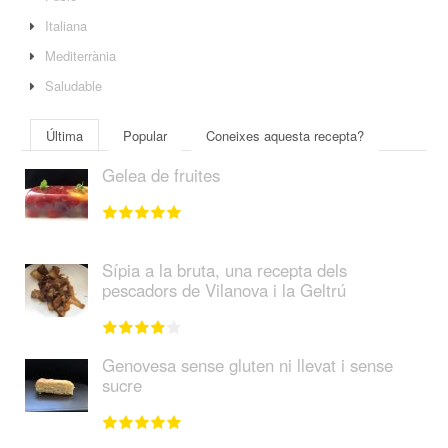
Italiana
Mediterrània
Saludable
Última
Popular
Coneixes aquesta recepta?
Gelea de fruites
Sípia a la bruta, una recepta dels
pescadors de Vilanova i la Geltrú
Genovesa sense gluten ni llevat i sense
sucre