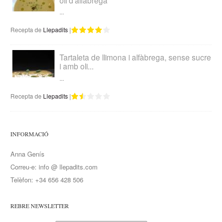
...
Recepta de
Llepadits
|
Tartaleta de llimona i alfàbrega, sense sucre
i amb oli...
...
Recepta de
Llepadits
|
INFORMACIÓ
Anna Genís
Correu-e: info @ llepadits.com
Telèfon: +34 656 428 506
REBRE NEWSLETTER