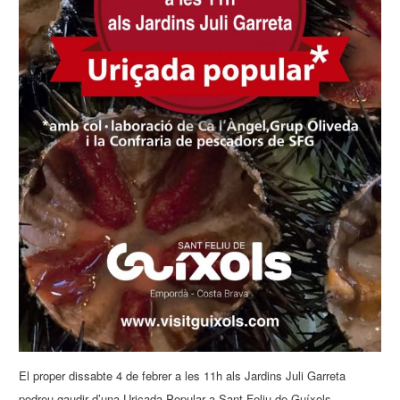
El proper dissabte 4 de febrer a les 11h als Jardins Juli Garreta
podreu gaudir d’una Uriçada Popular a Sant Feliu de Guíxols.