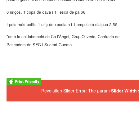
6 uriços, 1 copa de cava i 1 llesca de pa 6€
I pels més petits 1 uriç de xocolata i 1 ampolleta d’aigua 2,5€
*amb la col·laboració de Ca l’Àngel, Grup Oliveda, Confraria de
Pescadors de SFG i Sucrart Guemo
Revolution Slider Error: The param
Slider Width
s