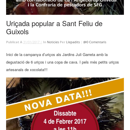
Uriçada popular a Sant Feliu de
Guixols
Publicat A
31/01/2017 |
In
Noticies
Per
Llepadits
|
0 Comentaris
Inici de la campanya d’uriços als Jardins Juli Garreta amb la
degustació de 6 uriços i una copa de cava. I pels més petits uriços
artesanals de xocolata!!!