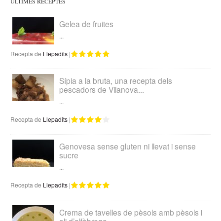
ÚLTIMES RECEPTES
Gelea de fruites
...
Recepta de
Llepadits
|
Sípia a la bruta, una recepta dels
pescadors de Vilanova...
...
Recepta de
Llepadits
|
Genovesa sense gluten ni llevat i sense
sucre
...
Recepta de
Llepadits
|
Crema de tavelles de pèsols amb pèsols i
oli d’alfàbrega