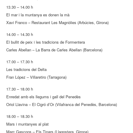
13.30 – 14.00 h
El mar i la muntanya es donen la mà
Xavi Franco – Restaurant Les Magnòlies (Arbúcies, Girona)
14.00 – 14.30 h
El bullit de peix i les tradicions de Formentera
Carles Abellan – La Barra de Carles Abellan (Barcelona)
17.00 – 17.30 h
Les tradicions del Delta
Fran López – Villaretiro (Tarragona)
17.30 – 18.00 h
Enredat amb els llegums i gall del Penedès
Oriol Llavina – El Cigró d’Or (Vilafranca del Penedès, Barcelona)
18.00 – 18.30 h
Mars i muntanyes al plat
Marc Gascons – Els Tinars (Llagostera, Girona)