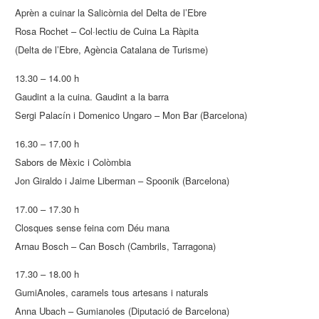
Aprèn a cuinar la Salicòrnia del Delta de l’Ebre
Rosa Rochet – Col·lectiu de Cuina La Ràpita
(Delta de l’Ebre, Agència Catalana de Turisme)
13.30 – 14.00 h
Gaudint a la cuina. Gaudint a la barra
Sergi Palacín i Domenico Ungaro – Mon Bar (Barcelona)
16.30 – 17.00 h
Sabors de Mèxic i Colòmbia
Jon Giraldo i Jaime Liberman – Spoonik (Barcelona)
17.00 – 17.30 h
Closques sense feina com Déu mana
Arnau Bosch – Can Bosch (Cambrils, Tarragona)
17.30 – 18.00 h
GumiAnoles, caramels tous artesans i naturals
Anna Ubach – Gumianoles (Diputació de Barcelona)