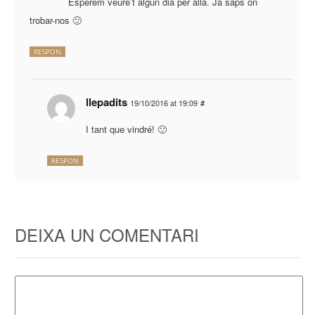
Esperem veure’t algun dia per allà. Ja saps on
trobar-nos 🙂
RESPON
llepadits
19/10/2016 at 19:09
#
I tant que vindré! 🙂
RESPON
DEIXA UN COMENTARI