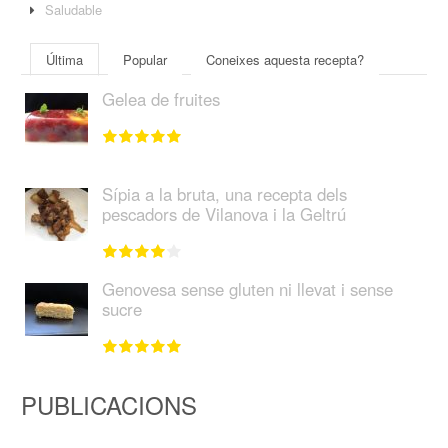
Saludable
Última
Popular
Coneixes aquesta recepta?
Gelea de fruites
Sípia a la bruta, una recepta dels
pescadors de Vilanova i la Geltrú
Genovesa sense gluten ni llevat i sense
sucre
PUBLICACIONS