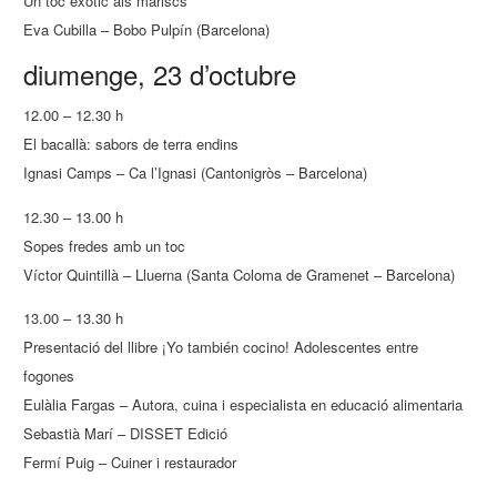
Un toc exòtic als mariscs
Eva Cubilla – Bobo Pulpín (Barcelona)
diumenge, 23 d’octubre
12.00 – 12.30 h
El bacallà: sabors de terra endins
Ignasi Camps – Ca l’Ignasi (Cantonigròs – Barcelona)
12.30 – 13.00 h
Sopes fredes amb un toc
Víctor Quintillà – Lluerna (Santa Coloma de Gramenet – Barcelona)
13.00 – 13.30 h
Presentació del llibre ¡Yo también cocino! Adolescentes entre
fogones
Eulàlia Fargas – Autora, cuina i especialista en educació alimentaria
Sebastià Marí – DISSET Edició
Fermí Puig – Cuiner i restaurador