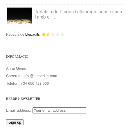
Tartaleta de llimona i alfàbrega, sense sucre
i amb oli...
...
Recepta de
Llepadits
|
INFORMACIÓ
Anna Genís
Correu-e: info @ llepadits.com
Telèfon: +34 656 428 506
REBRE NEWSLETTER
Email address: