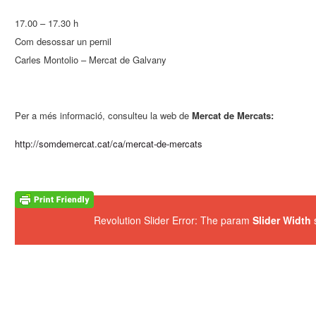
17.00 – 17.30 h
Com desossar un pernil
Carles Montolio – Mercat de Galvany
Per a més informació, consulteu la web de
Mercat de Mercats:
http://somdemercat.cat/ca/mercat-de-mercats
Revolution Slider Error: The param
Slider Width
s