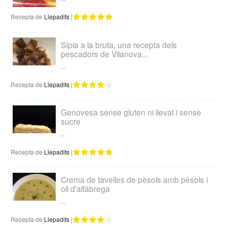
Recepta de
Llepadits
|
Sípia a la bruta, una recepta dels
pescadors de Vilanova...
...
Recepta de
Llepadits
|
Genovesa sense gluten ni llevat i sense
sucre
...
Recepta de
Llepadits
|
Crema de tavelles de pèsols amb pèsols i
oli d’alfàbrega
...
Recepta de
Llepadits
|