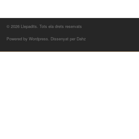
© 2026 Llepadits. Tots ela drets reservats
Powered by Wordpress. Dissenyat per Dahz