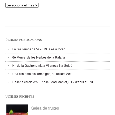
Publicacions
ÚLTIMES PUBLICACIONS
La fira Temps de Vi 2019 ja es a tocar
6è Mercat de les Herbes de la Ratafia
Nit de la Gastronomia a Vilanova i la Geltrú
Una cita amb els formatges, a Lactium 2019
Desena edició d’All Those Food Market, 6 i 7 d’abril al TNC
ÚLTIMES RECEPTES
Gelea de fruites
...