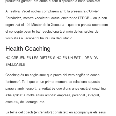
productes gurmet, ara arriba el torn d’apreciar la bona xocolata!
Al festival VadeFoodies comptarem amb la presència d’Olivier
Fernández, mestre xocolater i actual director de l’EPGB – on ja han
organitzat el 10è Màster de la Xocolata – que ens parlarà sobre com
el concepte bean to bar revolucionarà el món de les rajoles de
xocolata i a l’acabar hi haurà una degustació.
Health Coaching
NO CREUEN EN LES DIETES SINÓ EN UN ESTIL DE VIDA
SALUDABLE
Coaching és un anglicisme que prové del verb anglès to coach,
“entrenar”. Tot i que en un primer moment es relaciona aquesta
paraula amb l’esport, la veritat és que d’uns anys ençà el coaching
s’ha aplicat a molts altres àmbits: empresa, personal , integral,
executiu, de lideratge, etc.
La feina del coach (entrenador) consisteix en acompanyar els seus