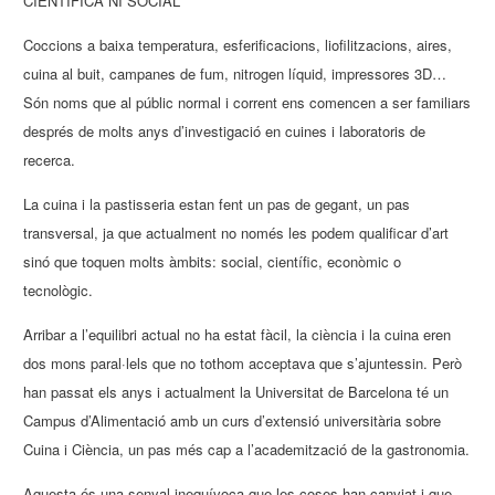
CIENTÍFICA NI SOCIAL
Coccions a baixa temperatura, esferificacions, liofilitzacions, aires,
cuina al buit, campanes de fum, nitrogen líquid, impressores 3D…
Són noms que al públic normal i corrent ens comencen a ser familiars
després de molts anys d’investigació en cuines i laboratoris de
recerca.
La cuina i la pastisseria estan fent un pas de gegant, un pas
transversal, ja que actualment no només les podem qualificar d’art
sinó que toquen molts àmbits: social, científic, econòmic o
tecnològic.
Arribar a l’equilibri actual no ha estat fàcil, la ciència i la cuina eren
dos mons paral·lels que no tothom acceptava que s’ajuntessin. Però
han passat els anys i actualment la Universitat de Barcelona té un
Campus d’Alimentació amb un curs d’extensió universitària sobre
Cuina i Ciència, un pas més cap a l’academització de la gastronomia.
Aquesta és una senyal inequívoca que les coses han canviat i que