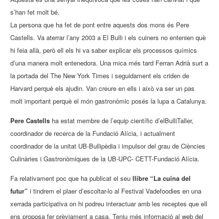
s’han fet molt bé.
La persona que ha fet de pont entre aquests dos mons és Pere
Castells. Va aterrar l’any 2003 a El Bulli i els cuiners no entenien què
hi feia allà, però ell els hi va saber explicar els processos químics
d’una manera molt entenedora. Una mica més tard Ferran Adrià surt a
la portada del The New York Times i seguidament els criden de
Harvard perquè els ajudin. Van creure en ells i això va ser un pas
molt important perquè el món gastronòmic posés la lupa a Catalunya.
Pere Castells
ha estat membre de l’equip científic d’elBulliTaller,
coordinador de recerca de la Fundació Alícia, i actualment
coordinador de la unitat UB-Bullipèdia i impulsor del grau de Ciències
Culinàries i Gastronòmiques de la UB-UPC- CETT-Fundació Alícia.
Fa relativament poc que ha publicat el seu
llibre “La cuina del
futur”
i tindrem el plaer d’escoltar-lo al Festival Vadefoodies en una
xerrada participativa on hi podreu interactuar amb les receptes que ell
ens proposa fer prèviament a casa. Teniu més informació al web del