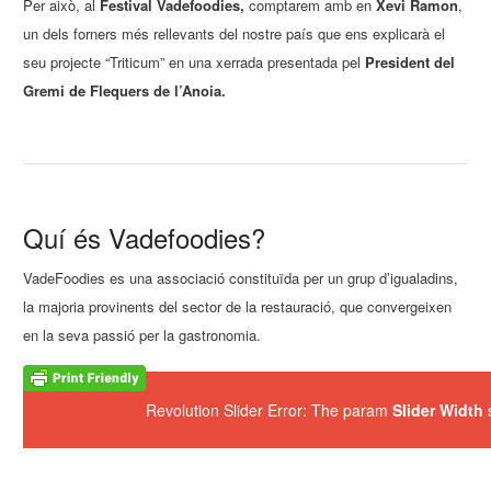
Per això, al
Festival Vadefoodies,
comptarem amb en
Xevi Ramon
,
un dels forners més rellevants del nostre país que ens explicarà el
seu projecte “Triticum” en una xerrada presentada pel
President del
Gremi de Flequers de l’Anoia.
Quí és Vadefoodies?
VadeFoodies es una associació constituïda per un grup d’igualadins,
la majoria provinents del sector de la restauració, que convergeixen
en la seva passió per la gastronomia.
Revolution Slider Error: The param
Slider Width
s