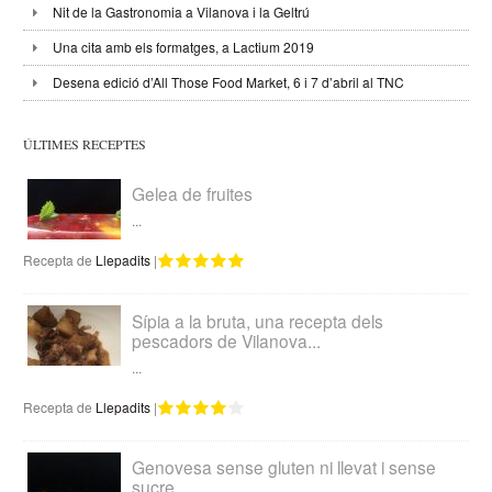
Nit de la Gastronomia a Vilanova i la Geltrú
Una cita amb els formatges, a Lactium 2019
Desena edició d’All Those Food Market, 6 i 7 d’abril al TNC
ÚLTIMES RECEPTES
Gelea de fruites
...
Recepta de
Llepadits
|
Sípia a la bruta, una recepta dels
pescadors de Vilanova...
...
Recepta de
Llepadits
|
Genovesa sense gluten ni llevat i sense
sucre