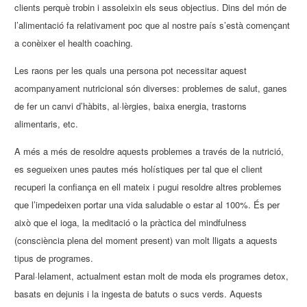
clients perquè trobin i assoleixin els seus objectius. Dins del món de
l’alimentació fa relativament poc que al nostre país s’està començant
a conèixer el health coaching.
Les raons per les quals una persona pot necessitar aquest
acompanyament nutricional són diverses: problemes de salut, ganes
de fer un canvi d’hàbits, al·lèrgies, baixa energia, trastorns
alimentaris, etc.
A més a més de resoldre aquests problemes a través de la nutrició,
es segueixen unes pautes més holístiques per tal que el client
recuperi la confiança en ell mateix i pugui resoldre altres problemes
que l’impedeixen portar una vida saludable o estar al 100%. És per
això que el ioga, la meditació o la pràctica del mindfulness
(consciència plena del moment present) van molt lligats a aquests
tipus de programes.
Paral·lelament, actualment estan molt de moda els programes detox,
basats en dejunis i la ingesta de batuts o sucs verds. Aquests