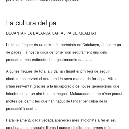
La cultura del pa
DECANTAR LA BALANÇA CAP AL PA DE QUALITAT
L’ofici de flequer és un dels més apreciats de Catalunya, el nostre pa
de pagès i la nostra coca de forner són segurament uns dels
productes més estimats de la gastronomia catalana.
Algunes fleques de tota la vida han tingut el privilegi de seguir
obertes conservant el seu forn i la seva manera de fer el pa. Altres
s’han reinventat gràcies a la incorporació de noves generacions que
intenten donar un aire fresc al negoci. Malauradament se n’han perdut
moltes pel camí: les que han hagut de tancar per culpa de la
producció industrial.
Paral·lelament, cada vegada apareixen més aficionats a fer el seu
propi pa a casa seguint llibres i cursos dirigits pels forners més