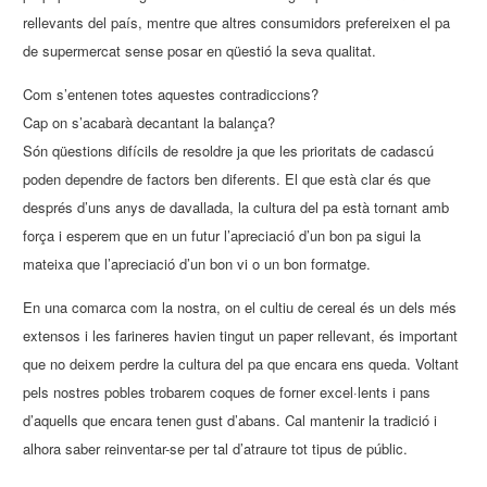
rellevants del país, mentre que altres consumidors prefereixen el pa
de supermercat sense posar en qüestió la seva qualitat.
Com s’entenen totes aquestes contradiccions?
Cap on s’acabarà decantant la balança?
Són qüestions difícils de resoldre ja que les prioritats de cadascú
poden dependre de factors ben diferents. El que està clar és que
després d’uns anys de davallada, la cultura del pa està tornant amb
força i esperem que en un futur l’apreciació d’un bon pa sigui la
mateixa que l’apreciació d’un bon vi o un bon formatge.
En una comarca com la nostra, on el cultiu de cereal és un dels més
extensos i les farineres havien tingut un paper rellevant, és important
que no deixem perdre la cultura del pa que encara ens queda. Voltant
pels nostres pobles trobarem coques de forner excel·lents i pans
d’aquells que encara tenen gust d’abans. Cal mantenir la tradició i
alhora saber reinventar-se per tal d’atraure tot tipus de públic.