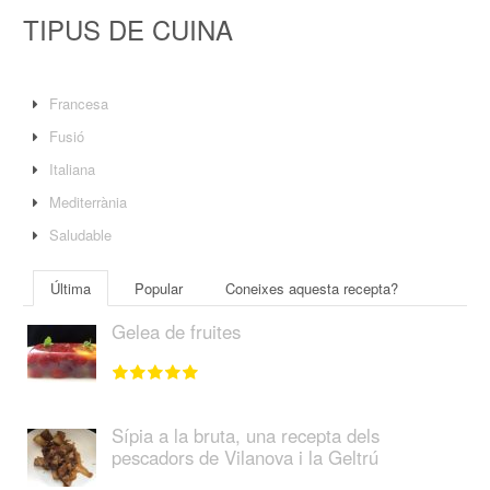
TIPUS DE CUINA
Francesa
Fusió
Italiana
Mediterrània
Saludable
Última
Popular
Coneixes aquesta recepta?
Gelea de fruites
Sípia a la bruta, una recepta dels
pescadors de Vilanova i la Geltrú