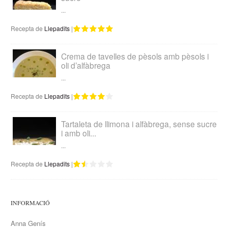
...
Recepta de
Llepadits
|
Crema de tavelles de pèsols amb pèsols i
oli d’alfàbrega
...
Recepta de
Llepadits
|
Tartaleta de llimona i alfàbrega, sense sucre
i amb oli...
...
Recepta de
Llepadits
|
INFORMACIÓ
Anna Genís