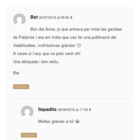
Bet
20/07/2016 at 09:52
#
Bon dia Anna, jo que entrava per mirar les gambes
de Palamós i ara em trobo que vas fer una publicació del
Vadefoodies, moltíssimes gràcies! 🙂
A veure si l’any que ve pots venir eh!
Una abraçada i bon estiu,
Bet
RESPON
llepadits
26/08/2016 at 17:33
#
Moltes gràcies a tú! 😀
RESPON