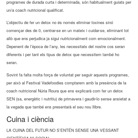
programes de durada curta i determinada, són habitualment guiats per
un/a coach nutricional qualificat.
L’objectiu de fer un detox no és només eliminar toxines sinó
començar des de 0, centrar-se en un mateix i cuidar-se, eliminant tot
allò que ens perjudica ja sigui nutricionalment com emocionalment.
Depenent de l’època de l’any, les necessitats del nostre cos seran
diferents i per tant els tipus de detox que necessitem també ho
seran.
Sovint fa falta molta força de voluntat per seguir aquests programes,
per això al Festival Vadefoodies comptarem amb la presència de la
coach nutricional Núria Roura que ens explicarà com fer un detox
SEN (sa, energètic i nutritiu) de primavera i gaudir-lo sense ansietat a
la vegada que també ens presentarà el seu nou llibre.
Cuina i ciència
LA CUINA DEL FUTUR NO S’ENTÉN SENSE UNA VESSANT