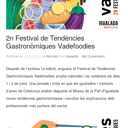
2n Festival de Tendències
Gastronòmiques Vadefoodies
Publicat A
27/06/2016 |
In
Noticies
Per
Llepadits
|
2 Comentaris
Després de l’exitosa 1a edició, enguany el Festival de Tendències
Gastronòmiques Vadefoodies amplia calendari i es celebrarà els dies
1 i 2 de juliol. Una jornada i mitja en què els igualadins i visitants
d’arreu de Catalunya podran degustar al Museu de la Pell d’Igualada
noves tendències gastronòmiques i escoltar les explicacions dels
professionals més punters del sector.