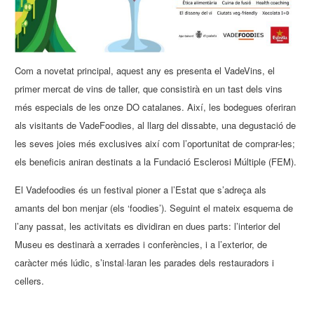
Com a novetat principal, aquest any es presenta el VadeVins, el
primer mercat de vins de taller, que consistirà en un tast dels vins
més especials de les onze DO catalanes. Així, les bodegues oferiran
als visitants de VadeFoodies, al llarg del dissabte, una degustació de
les seves joies més exclusives així com l’oportunitat de comprar-les;
els beneficis aniran destinats a la Fundació Esclerosi Múltiple (FEM).
El Vadefoodies és un festival pioner a l’Estat que s’adreça als
amants del bon menjar (els ‘foodies’). Seguint el mateix esquema de
l’any passat, les activitats es dividiran en dues parts: l’interior del
Museu es destinarà a xerrades i conferències, i a l’exterior, de
caràcter més lúdic, s’instal·laran les parades dels restauradors i
cellers.