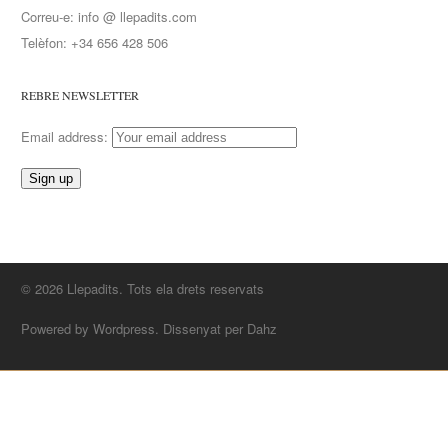
Correu-e: info @ llepadits.com
Telèfon: +34 656 428 506
REBRE NEWSLETTER
Email address:
© 2026 Llepadits. Tots ela drets reservats
Powered by Wordpress. Dissenyat per Dahz