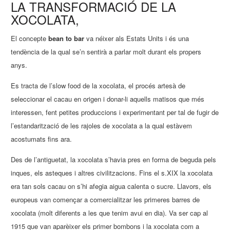
LA TRANSFORMACIÓ DE LA
XOCOLATA,
El concepte
bean to bar
va néixer als Estats Units i és una
tendència de la qual se’n sentirà a parlar molt durant els propers
anys.
Es tracta de l’slow food de la xocolata, el procés artesà de
seleccionar el cacau en origen i donar-li aquells matisos que més
interessen, fent petites produccions i experimentant per tal de fugir de
l’estandarització de les rajoles de xocolata a la qual estàvem
acostumats fins ara.
Des de l’antiguetat, la xocolata s’havia pres en forma de beguda pels
inques, els asteques i altres civilitzacions. Fins el s.XIX la xocolata
era tan sols cacau on s’hi afegia aigua calenta o sucre. Llavors, els
europeus van començar a comercialitzar les primeres barres de
xocolata (molt diferents a les que tenim avui en dia). Va ser cap al
1915 que van aparèixer els primer bombons i la xocolata com a