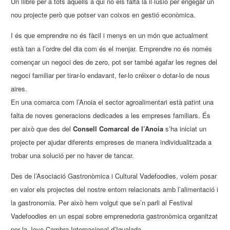
Un llibre per a tots aquells a qui no els falta la il·lusió per engegar un
nou projecte però que potser van coixos en gestió econòmica.
I és que emprendre no és fàcil i menys en un món que actualment
està tan a l’ordre del dia com és el menjar. Emprendre no és només
començar un negoci des de zero, pot ser també agafar les regnes del
negoci familiar per tirar-lo endavant, fer-lo créixer o dotar-lo de nous
aires.
En una comarca com l’Anoia el sector agroalimentari està patint una
falta de noves generacions dedicades a les empreses familiars. És
per això que des del
Consell Comarcal de l’Anoia
s’ha iniciat un
projecte per ajudar diferents empreses de manera individualitzada a
trobar una solució per no haver de tancar.
Des de l’Asociació Gastronòmica i Cultural Vadefoodies, volem posar
en valor els projectes del nostre entorn relacionats amb l’alimentació i
la gastronomia. Per això hem volgut que se’n parli al Festival
Vadefoodies en un espai sobre emprenedoria gastronòmica organitzat
per la Jove Cambra Internacional d’Igualada.