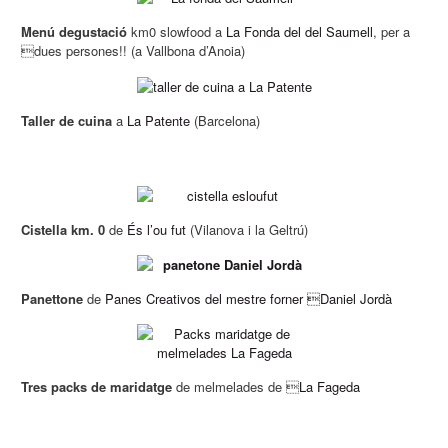
Menú degustació
km0 slowfood a
La Fonda del del Saumell
, per a
dues persones!! (a Vallbona d’Anoia)
Taller de cuina
a
La Patente
(Barcelona)
Cistella km. 0
de
És l’ou fut
(Vilanova i la Geltrú)
Panettone
de
Panes Creativos del mestre forner Daniel Jordà
Tres packs de maridatge
de melmelades de 
La Fageda