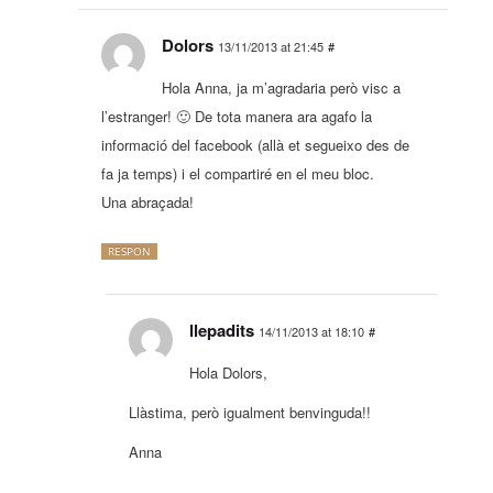
Dolors
13/11/2013 at 21:45
#
Hola Anna, ja m’agradaria però visc a
l’estranger! 🙂 De tota manera ara agafo la
informació del facebook (allà et segueixo des de
fa ja temps) i el compartiré en el meu bloc.
Una abraçada!
RESPON
llepadits
14/11/2013 at 18:10
#
Hola Dolors,
Llàstima, però igualment benvinguda!!
Anna