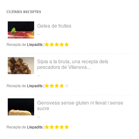
ÚLTIMES RECEPTES
Gelea de fruites
...
Recepta de
Llepadits
|
Sípia a la bruta, una recepta dels
pescadors de Vilanova...
...
Recepta de
Llepadits
|
Genovesa sense gluten ni llevat i sense
sucre
...
Recepta de
Llepadits
|