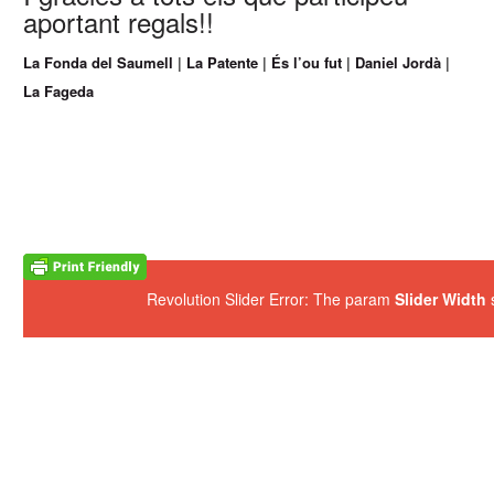
aportant regals!!
La Fonda del Saumell
|
La Patente
|
És l’ou fut
|
Daniel Jordà
|
La Fageda
Revolution Slider Error: The param
Slider Width
s