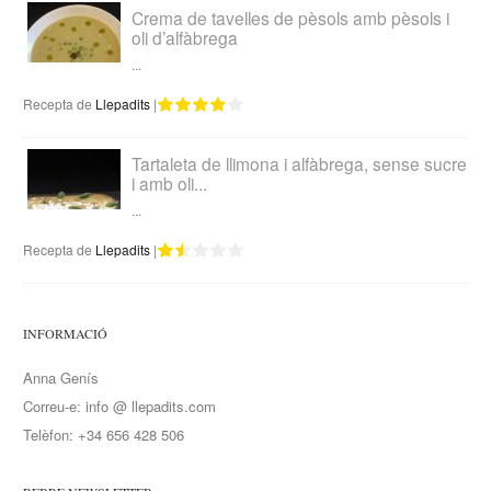
Crema de tavelles de pèsols amb pèsols i
oli d’alfàbrega
...
Recepta de
Llepadits
|
Tartaleta de llimona i alfàbrega, sense sucre
i amb oli...
...
Recepta de
Llepadits
|
INFORMACIÓ
Anna Genís
Correu-e: info @ llepadits.com
Telèfon: +34 656 428 506