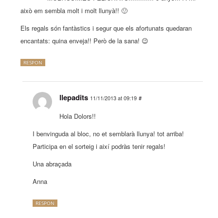
això em sembla molt i molt llunyà!! 🙂
Els regals són fantàstics i segur que els afortunats quedaran
encantats: quina enveja!! Però de la sana! 😉
RESPON
llepadits
11/11/2013 at 09:19
#
Hola Dolors!!
I benvinguda al bloc, no et semblarà llunya! tot arriba!
Participa en el sorteig i així podràs tenir regals!
Una abraçada
Anna
RESPON