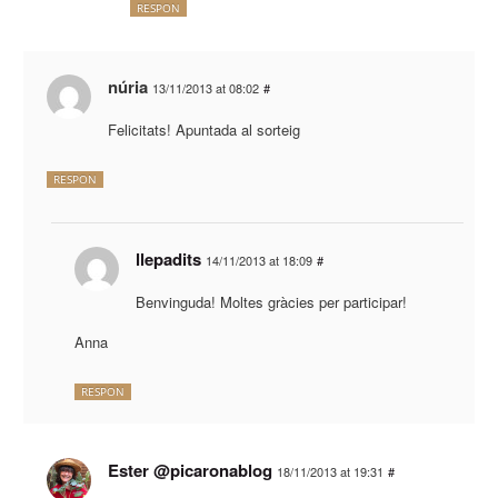
RESPON
núria
13/11/2013 at 08:02
#
Felicitats! Apuntada al sorteig
RESPON
llepadits
14/11/2013 at 18:09
#
Benvinguda! Moltes gràcies per participar!
Anna
RESPON
Ester @picaronablog
18/11/2013 at 19:31
#