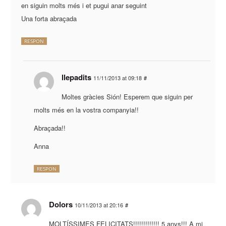
en siguin molts més i et pugui anar seguint
Una forta abraçada
RESPON
llepadits
11/11/2013 at 09:18
#
Moltes gràcies Sión! Esperem que siguin per
molts més en la vostra companyia!!
Abraçada!!
Anna
RESPON
Dolors
10/11/2013 at 20:16
#
MOLTÍSSIMES FELICITATS!!!!!!!!!!!!! 5 anys!!! A mi