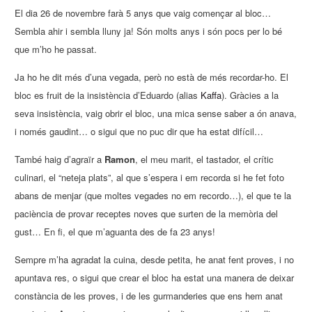
El dia 26 de novembre farà 5 anys que vaig començar al bloc…
Sembla ahir i sembla lluny ja! Són molts anys i són pocs per lo bé
que m’ho he passat.
Ja ho he dit més d’una vegada, però no està de més recordar-ho. El
bloc es fruit de la insistència d’Eduardo (alias
Kaffa
). Gràcies a la
seva insistència, vaig obrir el bloc, una mica sense saber a ón anava,
i només gaudint… o sigui que no puc dir que ha estat difícil…
També haig d’agraïr a
Ramon
, el meu marit, el tastador, el crític
culinari, el “neteja plats”, al que s’espera i em recorda si he fet foto
abans de menjar (que moltes vegades no em recordo…), el que te la
paciència de provar receptes noves que surten de la memòria del
gust… En fi, el que m’aguanta des de fa 23 anys!
Sempre m’ha agradat la cuina, desde petita, he anat fent proves, i no
apuntava res, o sigui que crear el bloc ha estat una manera de deixar
constància de les proves, i de les gurmanderies que ens hem anat