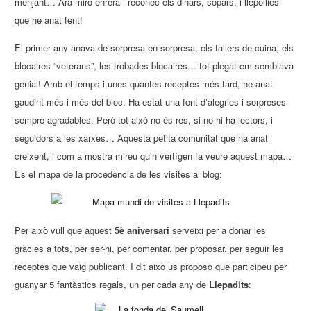
menjant… Ara miro enrera i reconec els dinars, sopars, i llepollies
que he anat fent!
El primer any anava de sorpresa en sorpresa, els tallers de cuina, els
blocaires “veterans”, les trobades blocaires… tot plegat em semblava
genial! Amb el temps i unes quantes receptes més tard, he anat
gaudint més i més del bloc. Ha estat una font d’alegries i sorpreses
sempre agradables. Però tot això no és res, si no hi ha lectors, i
seguidors a les xarxes… Aquesta petita comunitat que ha anat
creixent, i com a mostra mireu quin vertígen fa veure aquest mapa…
Es el mapa de la procedència de les visites al blog:
Per això vull que aquest
5è aniversari
serveixi per a donar les
gràcies a tots, per ser-hi, per comentar, per proposar, per seguir les
receptes que vaig publicant. I dit això us proposo que participeu per
guanyar 5 fantàstics regals, un per cada any de
Llepadits
: