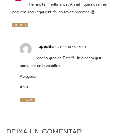
Per molts i molts anys, Anna! I que nosaltres
poguem seguir gaudint de les teves receptes 😉
RESPON
llepadits
19/11/2013 at 21:11
#
Moltes gràcies Ester!! Un plaer seguir
comptant amb vosaltres!
Abraçada!
Anna
RESPON
DEIXA UN COMENTARI