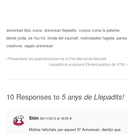
aniversari bloc cuina
,
aniversari llepadits
,
cursos cuina la patente
,
daniel jorda
,
es l'ou fut
,
fonda del saumell
,
melmelades fageda
,
panes
creativos
,
regals aniversari
Presentació als gastroblocaires de la Fira Mercat de Mercats
Llepadits al programa Efectes positius de XTVL
10 Responses to
5 anys de Llepadits!
Sión
08/11/2013 at 18:55
#
Moltes felicitats per aquest 5º Aniversari, desitjo que