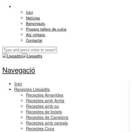
Inici
Notícies
Benvinguts
Propers tallers de cuina
Als mitjans
Contactar
Navegació
Inici
Receptes Llepadits
Receptes Amanides
Receptes amb Arròs
Receptes amb ou
Receptes de bolets
Receptes de Canelons
Receptes amb cereals
Receptes Cocs