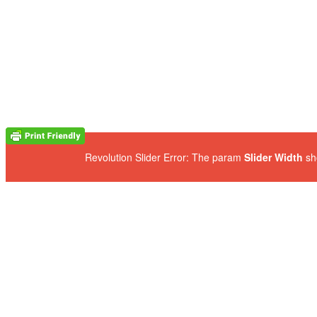
Revolution Slider Error: The param
Slider Width
sh