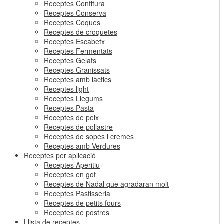
Receptes Confitura
Receptes Conserva
Receptes Coques
Receptes de croquetes
Receptes Escabetx
Receptes Fermentats
Receptes Gelats
Receptes Granissats
Receptes amb làctics
Receptes light
Receptes Llegums
Receptes Pasta
Receptes de peix
Receptes de pollastre
Receptes de sopes i cremes
Receptes amb Verdures
Receptes per aplicació
Receptes Aperitiu
Receptes en got
Receptes de Nadal que agradaran molt
Receptes Pastisseria
Receptes de petits fours
Receptes de postres
Llista de receptes