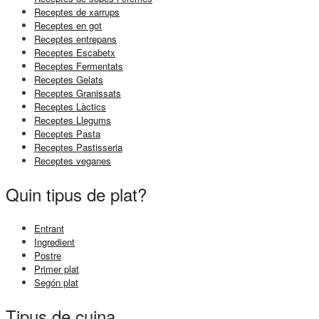
Receptes de xarrups
Receptes en got
Receptes entrepans
Receptes Escabetx
Receptes Fermentats
Receptes Gelats
Receptes Granissats
Receptes Làctics
Receptes Llegums
Receptes Pasta
Receptes Pastisseria
Receptes veganes
Quin tipus de plat?
Entrant
Ingredient
Postre
Primer plat
Segón plat
Tipus de cuina