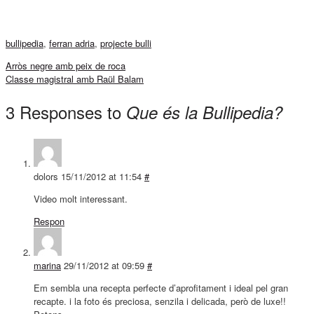
bullipedia
,
ferran adria
,
projecte bulli
Arròs negre amb peix de roca
Classe magistral amb Raül Balam
3 Responses to
Que és la Bullipedia?
dolors
15/11/2012 at 11:54
#
Video molt interessant.
Respon
marina
29/11/2012 at 09:59
#
Em sembla una recepta perfecte d’aprofitament i ideal pel gran
recapte. i la foto és preciosa, senzila i delicada, però de luxe!!