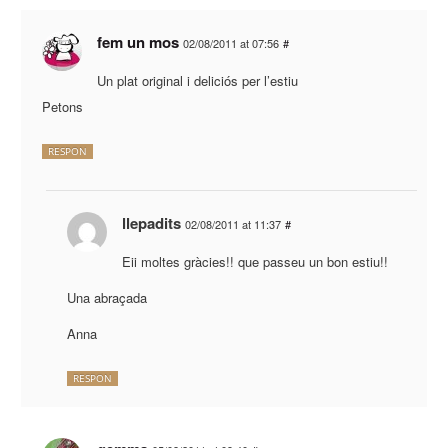
fem un mos
02/08/2011 at 07:56
#
Un plat original i deliciós per l’estiu
Petons
RESPON
llepadits
02/08/2011 at 11:37
#
Eii moltes gràcies!! que passeu un bon estiu!!
Una abraçada
Anna
RESPON