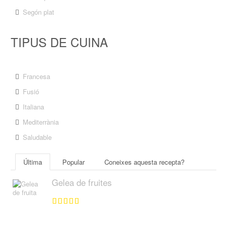
Segón plat
TIPUS DE CUINA
Francesa
Fusió
Italiana
Mediterrània
Saludable
Última
Popular
Coneixes aquesta recepta?
Gelea de fruites