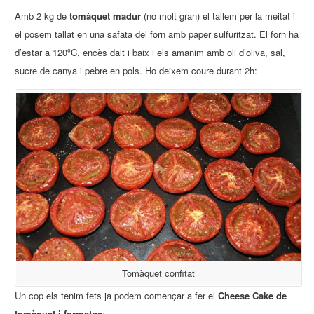
Amb 2 kg de
tomàquet madur
(no molt gran) el tallem per la meitat i
el posem tallat en una safata del forn amb paper sulfuritzat. El forn ha
d’estar a 120ºC, encès dalt i baix i els amanim amb oli d’oliva, sal,
sucre de canya i pebre en pols. Ho deixem coure durant 2h:
Tomàquet confitat
Un cop els tenim fets ja podem començar a fer el
Cheese Cake de
tomàquet i formatge
: