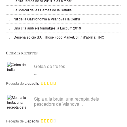
La fira Temps de Vi 2019 ja es a tocar
6è Mercat de les Herbes de la Ratafia
Nit de la Gastronomia a Vilanova i la Geltrú
Una cita amb els formatges, a Lactium 2019
Desena edició d’All Those Food Market, 6 i 7 d’abril al TNC
ÚLTIMES RECEPTES
Gelea de fruites
...
Recepta de
Llepadits
|
Sípia a la bruta, una recepta dels
pescadors de Vilanova...
...
Recepta de
Llepadits
|