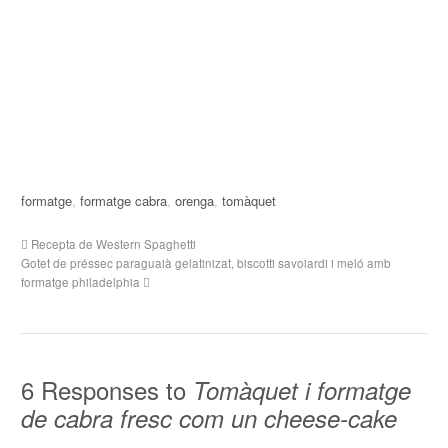
formatge
,
formatge cabra
,
orenga
,
tomàquet
Recepta de Western Spaghetti
Gotet de préssec paraguaià gelatinizat, biscotti savoiardi i meló amb
formatge philadelphia
6 Responses to
Tomàquet i formatge
de cabra fresc com un cheese-cake