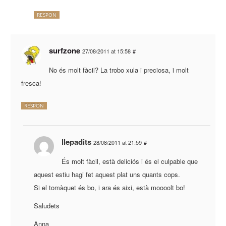
RESPON
surfzone
27/08/2011 at 15:58
#
No és molt fàcil? La trobo xula i preciosa, i molt
fresca!
RESPON
llepadits
28/08/2011 at 21:59
#
És molt fàcil, està deliciós i és el culpable que
aquest estiu hagi fet aquest plat uns quants cops.
Si el tomàquet és bo, i ara és aixi, està moooolt bo!
Saludets
Anna