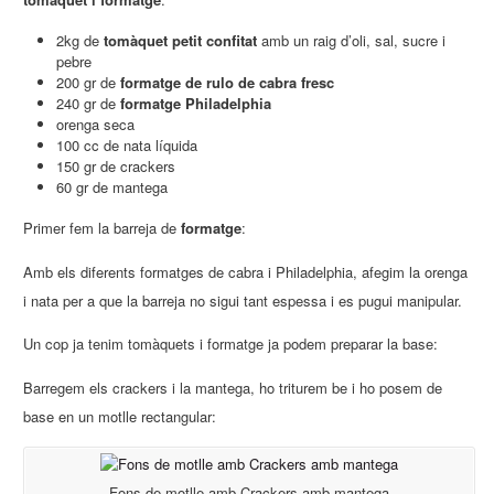
2kg de
tomàquet petit confitat
amb un raig d’oli, sal, sucre i
pebre
200 gr de
formatge de rulo de cabra fresc
240 gr de
formatge Philadelphia
orenga seca
100 cc de nata líquida
150 gr de crackers
60 gr de mantega
Primer fem la barreja de
formatge
:
Amb els diferents formatges de cabra i Philadelphia, afegim la orenga
i nata per a que la barreja no sigui tant espessa i es pugui manipular.
Un cop ja tenim tomàquets i formatge ja podem preparar la base:
Barregem els crackers i la mantega, ho triturem be i ho posem de
base en un motlle rectangular:
Fons de motlle amb Crackers amb mantega