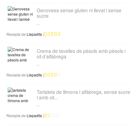
Genovesa sense gluten ni llevat i sense
sucre
...
Recepta de
Llepadits
|
Crema de tavelles de pèsols amb pèsols i
oli d’alfàbrega
...
Recepta de
Llepadits
|
Tartaleta de llimona i alfàbrega, sense sucre
i amb oli...
...
Recepta de
Llepadits
|