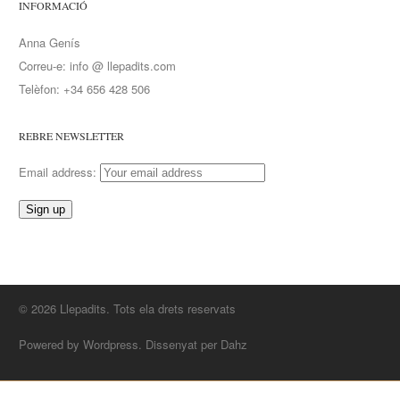
INFORMACIÓ
Anna Genís
Correu-e: info @ llepadits.com
Telèfon: +34 656 428 506
REBRE NEWSLETTER
Email address:
© 2026 Llepadits. Tots ela drets reservats
Powered by Wordpress. Dissenyat per Dahz