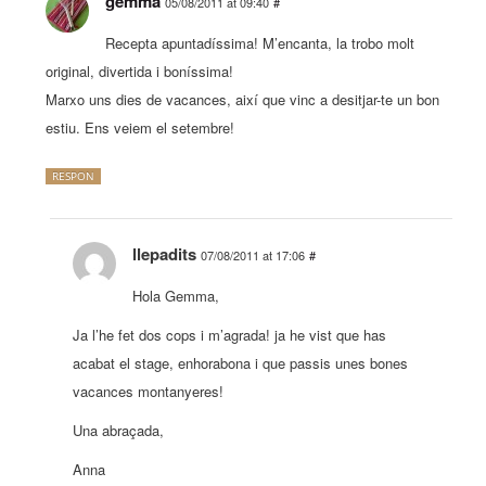
gemma
05/08/2011 at 09:40
#
Recepta apuntadíssima! M’encanta, la trobo molt
original, divertida i boníssima!
Marxo uns dies de vacances, així que vinc a desitjar-te un bon
estiu. Ens veiem el setembre!
RESPON
llepadits
07/08/2011 at 17:06
#
Hola Gemma,
Ja l’he fet dos cops i m’agrada! ja he vist que has
acabat el stage, enhorabona i que passis unes bones
vacances montanyeres!
Una abraçada,
Anna