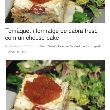
Tomàquet i formatge de cabra fresc
com un cheese-cake
Publicat A
31/07/2011 |
In
Menú D'estiu
,
Receptes De Verdures
Per
Llepadits
|
6 Comentaris