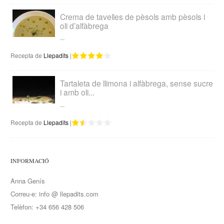
Crema de tavelles de pèsols amb pèsols i
oli d’alfàbrega
...
Recepta de
Llepadits
|
Tartaleta de llimona i alfàbrega, sense sucre
i amb oli...
...
Recepta de
Llepadits
|
INFORMACIÓ
Anna Genís
Correu-e: info @ llepadits.com
Telèfon: +34 656 428 506