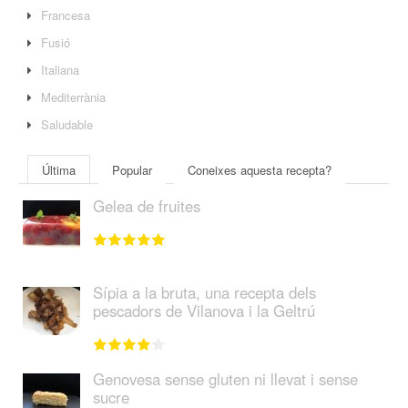
Francesa
Fusió
Italiana
Mediterrània
Saludable
Última
Popular
Coneixes aquesta recepta?
Gelea de fruites
Sípia a la bruta, una recepta dels
pescadors de Vilanova i la Geltrú
Genovesa sense gluten ni llevat i sense
sucre