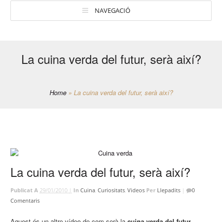
NAVEGACIÓ
La cuina verda del futur, serà així?
Home
»
La cuina verda del futur, serà així?
La cuina verda del futur, serà així?
Publicat A
29/01/2010 |
In
Cuina
,
Curiositats
,
Videos
Per
Llepadits
|
0
Comentaris
Aquest és un altre vídeo de com serà la
cuina verda del futur