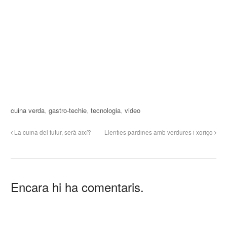
cuina verda
,
gastro-techie
,
tecnologia
,
video
La cuina del futur, serà així?
Llenties pardines amb verdures i xoriço
Encara hi ha comentaris.