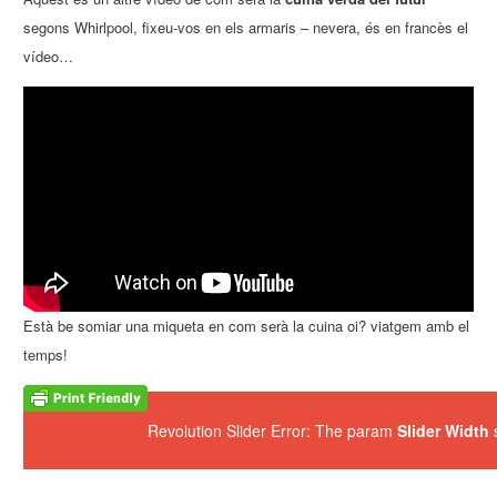
segons Whirlpool, fixeu-vos en els armaris – nevera, és en francès el
vídeo…
Està be somiar una miqueta en com serà la cuina oi? viatgem amb el
temps!
Revolution Slider Error: The param
Slider Width
s