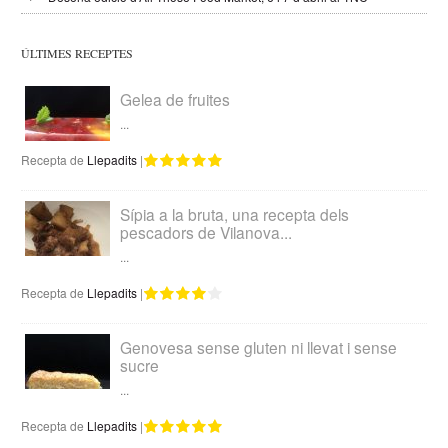
ÚLTIMES RECEPTES
Gelea de fruites
...
Recepta de
Llepadits
|
Sípia a la bruta, una recepta dels
pescadors de Vilanova...
...
Recepta de
Llepadits
|
Genovesa sense gluten ni llevat i sense
sucre
...
Recepta de
Llepadits
|