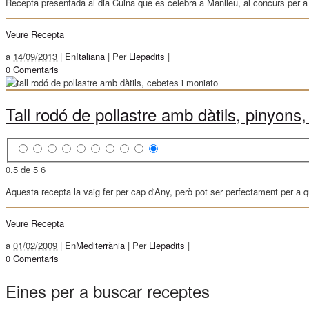
Recepta presentada al dia Cuina que es celebra a Manlleu, al concurs per a
Veure Recepta
a
14/09/2013 |
En
Italiana
|
Per
Llepadits
|
0 Comentaris
Tall rodó de pollastre amb dàtils, pinyons
0.5 de 5
6
Aquesta recepta la vaig fer per cap d'Any, però pot ser perfectament per a
Veure Recepta
a
01/02/2009 |
En
Mediterrània
|
Per
Llepadits
|
0 Comentaris
Eines per a buscar receptes