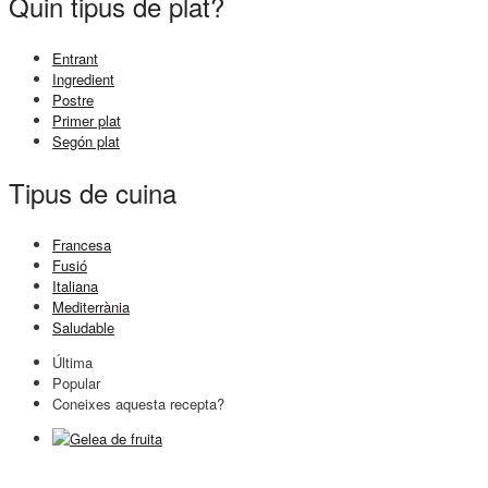
Quin tipus de plat?
Entrant
Ingredient
Postre
Primer plat
Segón plat
Tipus de cuina
Francesa
Fusió
Italiana
Mediterrània
Saludable
Última
Popular
Coneixes aquesta recepta?