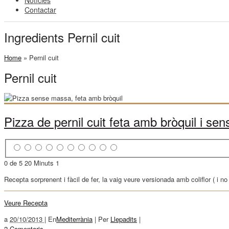
Notícies
Contactar
Ingredients Pernil cuit
Home
»
Pernil cuit
Pernil cuit
Pizza de pernil cuit feta amb bròquil i s
0 de 5
20 Minuts
1
Recepta sorprenent i fàcil de fer, la vaig veure versionada amb coliflor ( i n
Veure Recepta
a
20/10/2013 |
En
Mediterrània
|
Per
Llepadits
|
2 Comentaris