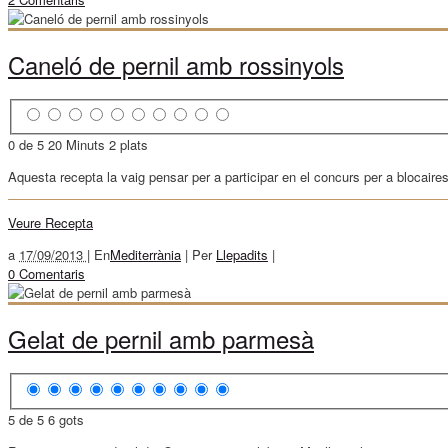
Caneló de pernil amb rossinyols
0 de 5
20 Minuts
2 plats
Aquesta recepta la vaig pensar per a participar en el concurs per a blocair
Veure Recepta
a
17/09/2013 |
En
Mediterrània
|
Per
Llepadits
|
0 Comentaris
Gelat de pernil amb parmesà
5 de 5
6 gots