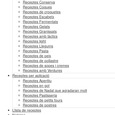
Receptes Conserva
Receptes Coques
Receptes de croquetes
Receptes Escabetx
Receptes Fermentats
Receptes Gelats
Receptes Granissats
Receptes amb làctics
Receptes light
Receptes Llegums
Receptes Pasta
Receptes de peix
Receptes de pollastre
Receptes de sopes i cremes
Receptes amb Verdures
Receptes per aplicació
Receptes Aperitiu
Receptes en got
Receptes de Nadal que agradaran molt
Receptes Pastisseria
Receptes de petits fours
Receptes de postres
Llista de receptes