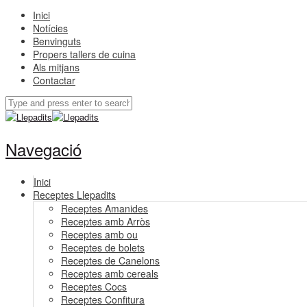
Inici
Notícies
Benvinguts
Propers tallers de cuina
Als mitjans
Contactar
Navegació
Inici
Receptes Llepadits
Receptes Amanides
Receptes amb Arròs
Receptes amb ou
Receptes de bolets
Receptes de Canelons
Receptes amb cereals
Receptes Cocs
Receptes Confitura