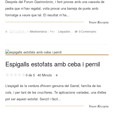
Després del Forum Gastronòmic, i fent proves amb una cassola de
pedra que m’han regalat, volia provar una barreja de purés amb
formatge a veure que tal. El resultat m’ha...
Veure Recepta
A
22/11/2014 |
En
Mediterrània
|
Per
Llepadits
|
0 Comentaris
Espigalls estofats amb ceba i pernil
0 de 5
40 Minuts
4
L'espigall és la verdura d'hivern genuina del Garraf, família de les
cols, i per tant de les crucíferes. Te aplicacions variades, una d'elles
pot ser aquest estofat. Senzil i fàcil...
Veure Recepta