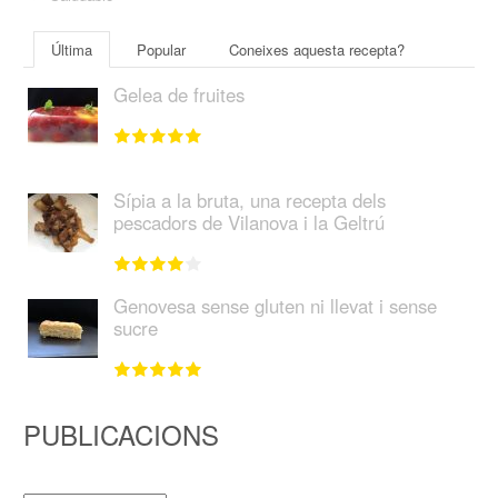
Última
Popular
Coneixes aquesta recepta?
Gelea de fruites
Sípia a la bruta, una recepta dels
pescadors de Vilanova i la Geltrú
Genovesa sense gluten ni llevat i sense
sucre
PUBLICACIONS