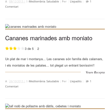
A
08/12/2013 |
En
Mediterrània
,
Saludable
|
Per
Llepadits
|
1
Comentari
Cananes marinades amb moniato
3 de 5
2
Un plat de mar i montanya... Les cananes són familia dels calamars,
i els moniatos de les patates... tot plegat un entrant boníssim!!
Veure Recepta
A
26/10/2013 |
En
Mediterrània
,
Saludable
|
Per
Llepadits
|
1
Comentari