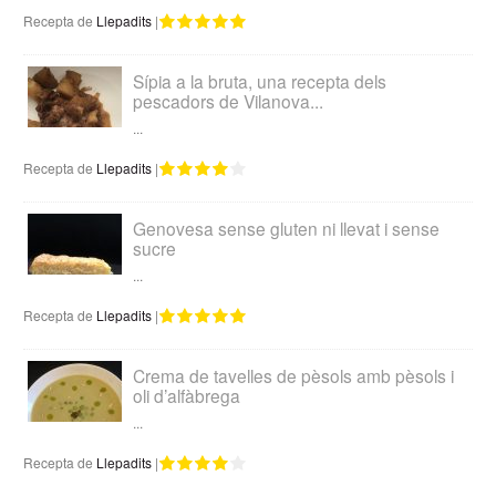
Recepta de
Llepadits
|
Sípia a la bruta, una recepta dels
pescadors de Vilanova...
...
Recepta de
Llepadits
|
Genovesa sense gluten ni llevat i sense
sucre
...
Recepta de
Llepadits
|
Crema de tavelles de pèsols amb pèsols i
oli d’alfàbrega
...
Recepta de
Llepadits
|