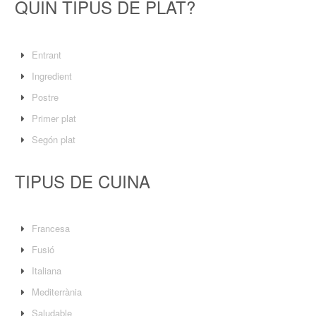
QUIN TIPUS DE PLAT?
Entrant
Ingredient
Postre
Primer plat
Segón plat
TIPUS DE CUINA
Francesa
Fusió
Italiana
Mediterrània
Saludable