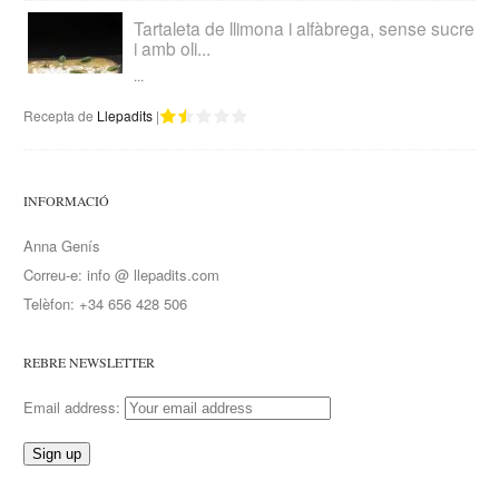
Tartaleta de llimona i alfàbrega, sense sucre
i amb oli...
...
Recepta de
Llepadits
|
INFORMACIÓ
Anna Genís
Correu-e: info @ llepadits.com
Telèfon: +34 656 428 506
REBRE NEWSLETTER
Email address: