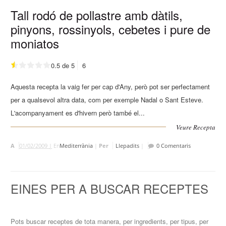
Tall rodó de pollastre amb dàtils,
pinyons, rossinyols, cebetes i pure de
moniatos
0.5 de 5
6
Aquesta recepta la vaig fer per cap d'Any, però pot ser perfectament
per a qualsevol altra data, com per exemple Nadal o Sant Esteve.
L'acompanyament es d'hivern però també el...
Veure Recepta
A
01/02/2009 |
En
Mediterrània
|
Per
Llepadits
|
0 Comentaris
EINES PER A BUSCAR RECEPTES
Pots buscar receptes de tota manera, per ingredients, per tipus, per