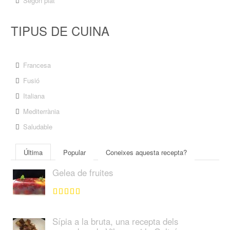
Segón plat
TIPUS DE CUINA
Francesa
Fusió
Italiana
Mediterrània
Saludable
Última
Popular
Coneixes aquesta recepta?
Gelea de fruites
Sípia a la bruta, una recepta dels