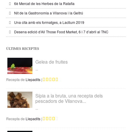
6è Mercat de les Herbes de la Ratafia
Nit de la Gastronomia a Vilanova i la Geltrú
Una cita amb els formatges, a Lactium 2019
Desena edició d’All Those Food Market, 6 i 7 d’abril al TNC
ÚLTIMES RECEPTES
Gelea de fruites
...
Recepta de
Llepadits
|
Sípia a la bruta, una recepta dels
pescadors de Vilanova...
...
Recepta de
Llepadits
|