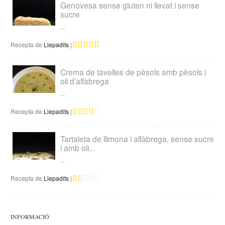
Genovesa sense gluten ni llevat i sense
sucre
...
Recepta de
Llepadits
|
Crema de tavelles de pèsols amb pèsols i
oli d’alfàbrega
...
Recepta de
Llepadits
|
Tartaleta de llimona i alfàbrega, sense sucre
i amb oli...
...
Recepta de
Llepadits
|
INFORMACIÓ