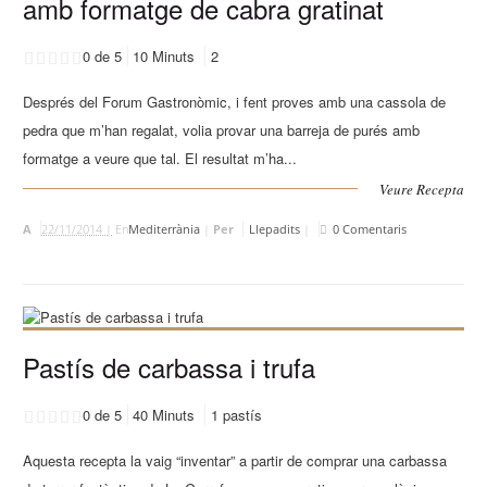
amb formatge de cabra gratinat
0 de 5
10 Minuts
2
Després del Forum Gastronòmic, i fent proves amb una cassola de
pedra que m’han regalat, volia provar una barreja de purés amb
formatge a veure que tal. El resultat m’ha...
Veure Recepta
A
22/11/2014 |
En
Mediterrània
|
Per
Llepadits
|
0 Comentaris
Pastís de carbassa i trufa
0 de 5
40 Minuts
1 pastís
Aquesta recepta la vaig “inventar” a partir de comprar una carbassa