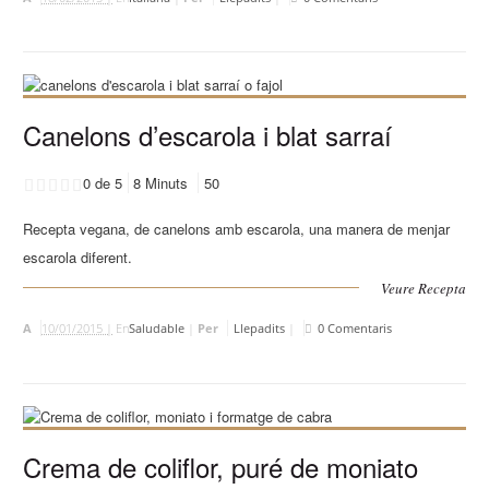
Canelons d’escarola i blat sarraí
0 de 5
8 Minuts
50
Recepta vegana, de canelons amb escarola, una manera de menjar
escarola diferent.
Veure Recepta
A
10/01/2015 |
En
Saludable
|
Per
Llepadits
|
0 Comentaris
Crema de coliflor, puré de moniato