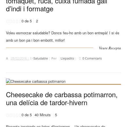
tomàquet, ruca, cuixa fumada gall
d’indi i formatge
0 de 5
2
Voleu esmorzar saludable? Doncs feu-ho amb un bon entrepà! I si és
amb un bon pa i bon embotit, millor!
Veure Recepta
A
28/02/2016 |
En
Saludable
|
Per
Llepadits
|
0 Comentaris
Cheesecake de carbassa potimarron,
una delícia de tardor-hivern
0 de 5
40 Minuts
5
Recepta inspirada en fotos d'Instagram... Un cheesecake de