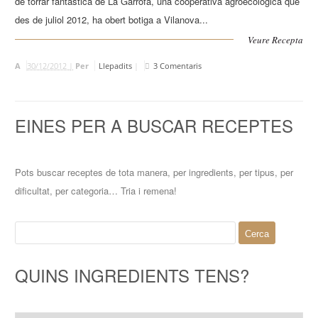
de torrar fantàstica de La Garrofa, una cooperativa agroecològica que
des de juliol 2012, ha obert botiga a Vilanova...
Veure Recepta
A
30/12/2012 |
Per
Llepadits
|
3 Comentaris
EINES PER A BUSCAR RECEPTES
Pots buscar receptes de tota manera, per ingredients, per tipus, per
dificultat, per categoria… Tria i remena!
Cerca:
QUINS INGREDIENTS TENS?