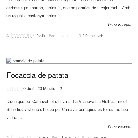
carbassa potimarron, fantàstic, que no pararies de menjar mai... Amb
un regust a castanya fantàstic.
Veure Recepta
A
19/10/2015 |
En
Fusió
|
Per
Llepadits
|
0 Comentaris
Focaccia de patata
0 de 5
20 Minuts
2
Diuen que per Carnaval tot s’hi val… I a Vilanova i la Geltrú… més!
Si no heu vist què s’hi cou per Carnaval per aquestes terres, no heu
vist un...
Veure Recepta
A
18/02/2015 |
En
Italiana
|
Per
Llepadits
|
0 Comentaris