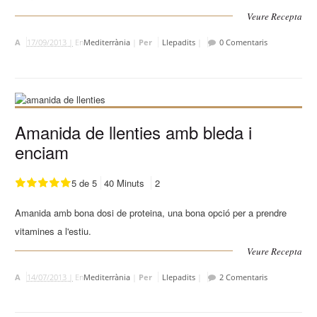
Veure Recepta
A
17/09/2013 |
En
Mediterrània
|
Per
Llepadits
|
0 Comentaris
Amanida de llenties amb bleda i
enciam
5 de 5
40 Minuts
2
Amanida amb bona dosi de proteina, una bona opció per a prendre
vitamines a l'estiu.
Veure Recepta
A
14/07/2013 |
En
Mediterrània
|
Per
Llepadits
|
2 Comentaris