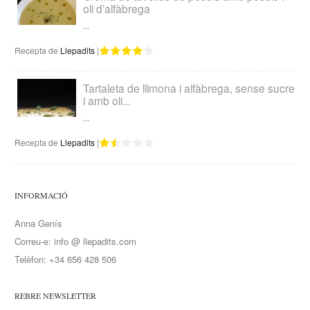
oli d’alfàbrega
...
Recepta de
Llepadits
|
Tartaleta de llimona i alfàbrega, sense sucre
i amb oli...
...
Recepta de
Llepadits
|
INFORMACIÓ
Anna Genís
Correu-e: info @ llepadits.com
Telèfon: +34 656 428 506
REBRE NEWSLETTER