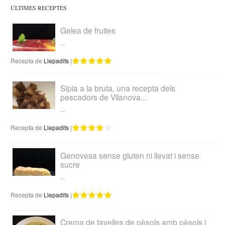
ÚLTIMES RECEPTES
Gelea de fruites
...
Recepta de
Llepadits
|
Sípia a la bruta, una recepta dels
pescadors de Vilanova...
...
Recepta de
Llepadits
|
Genovesa sense gluten ni llevat i sense
sucre
...
Recepta de
Llepadits
|
Crema de tavelles de pèsols amb pèsols i