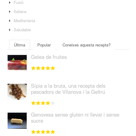
Fusió
Italiana
Mediterrània
Saludable
Última
Popular
Coneixes aquesta recepta?
Gelea de fruites
Sípia a la bruta, una recepta dels
pescadors de Vilanova i la Geltrú
Genovesa sense gluten ni llevat i sense
sucre