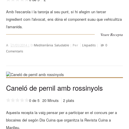
Amb l'escarola i la taronja al seu punt, si hi afegim un tercer
ingredient com l'alvocat, ens dóna el component suau que vehiculitza
l'amanida.
Veure Recepta
A
21/01/2014 |
En
Mediterrània
,
Saludable
|
Per
Llepadits
|
0
Comentaris
Caneló de pernil amb rossinyols
0 de 5
20 Minuts
2 plats
Aquesta recepta la vaig pensar per a participar en el concurs per a
blocaires del segón Dia Cuina que organitza la Revista Cuina a
Manlleu.