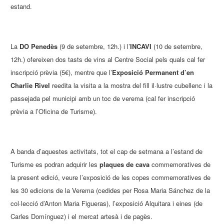
estand.
La
DO Penedès
(9 de setembre, 12h.) i l’
INCAVI
(10 de setembre,
12h.) ofereixen dos tasts de vins al Centre Social pels quals cal fer
inscripció prèvia (5€), mentre que l’
Exposició Permanent d’en
Charlie Rivel
reedita la visita a la mostra del fill il·lustre cubellenc i la
passejada pel municipi amb un toc de verema (cal fer inscripció
prèvia a l’Oficina de Turisme).
A banda d’aquestes activitats, tot el cap de setmana a l’estand de
Turisme es podran adquirir les
plaques de cava
commemoratives de
la present edició, veure l’exposició de les copes commemoratives de
les 30 edicions de la Verema (cedides per Rosa Maria Sánchez de la
col·lecció d’Anton Maria Figueras), l’exposició Alquitara i eines (de
Carles Domínguez) i el mercat artesà i de pagès.