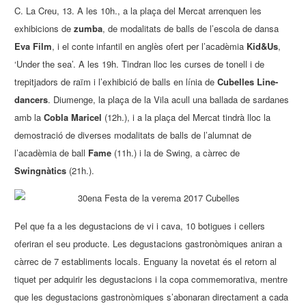
C. La Creu, 13. A les 10h., a la plaça del Mercat arrenquen les
exhibicions de
zumba
, de modalitats de balls de l’escola de dansa
Eva Film
, i el conte infantil en anglès ofert per l’acadèmia
Kid&Us
,
‘Under the sea’. A les 19h. Tindran lloc les curses de tonell i de
trepitjadors de raïm i l’exhibició de balls en línia de
Cubelles Line-
dancers
. Diumenge, la plaça de la Vila acull una ballada de sardanes
amb la
Cobla Maricel
(12h.), i a la plaça del Mercat tindrà lloc la
demostració de diverses modalitats de balls de l’alumnat de
l’acadèmia de ball
Fame
(11h.) i la de Swing, a càrrec de
Swingnàtics
(21h.).
Pel que fa a les degustacions de vi i cava, 10 botigues i cellers
oferiran el seu producte. Les degustacions gastronòmiques aniran a
càrrec de 7 establiments locals. Enguany la novetat és el retorn al
tiquet per adquirir les degustacions i la copa commemorativa, mentre
que les degustacions gastronòmiques s’abonaran directament a cada