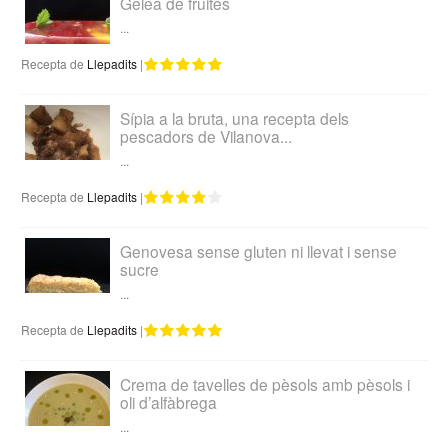
Gelea de fruites
...
Recepta de
Llepadits
|
Sípia a la bruta, una recepta dels
pescadors de Vilanova...
...
Recepta de
Llepadits
|
Genovesa sense gluten ni llevat i sense
sucre
...
Recepta de
Llepadits
|
Crema de tavelles de pèsols amb pèsols i
oli d’alfàbrega
...