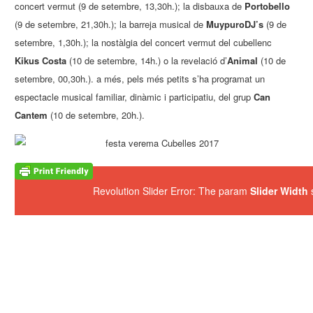
concert vermut (9 de setembre, 13,30h.); la disbauxa de
Portobello
(9 de setembre, 21,30h.); la barreja musical de
MuypuroDJ’s
(9 de
setembre, 1,30h.); la nostàlgia del concert vermut del cubellenc
Kikus Costa
(10 de setembre, 14h.) o la revelació d’
Animal
(10 de
setembre, 00,30h.). a més, pels més petits s’ha programat un
espectacle musical familiar, dinàmic i participatiu, del grup
Can
Cantem
(10 de setembre, 20h.).
Revolution Slider Error: The param
Slider Width
s