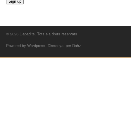
© 2026 Llepadits. Tots ela drets reservats
Powered by Wordpress. Dissenyat per Dahz