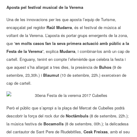
Aposta pel festival musical de la Verema
Una de les innovacions per les que aposta l’equip de Turisme,
encapçalat pel regidor
Raül Mudarra
, és el festival de música al
voltant de la Verema. L’aposta és portar grups emergents de la zona,
que “
en molts casos fan la seva primera actuació amb públic a la
Festa de la Verema
”, explica
Mudarra
, i combinar-los amb un cap de
cartell. Enguany, tenint en compte l’efemèride que celebra la festa i
que aquest s’ha allargat a tres dies, la presència de
Buhos
(9 de
setembre, 23,30h.) i
Blaumut
(10 de setembre, 22h.) exerceixen de
cap de cartell.
Però el públic que s’apropi a la plaça del Mercat de Cubelles podrà
descobrir la força del rock dur de
Noctämbuls
(8 de setembre, 22h.);
la música festiva de
Bocamolls
(8 de setembre, 00h.); la delicadesa
del cantautor de Sant Pere de Riudebitlles,
Cesk Freixas
, amb el seu