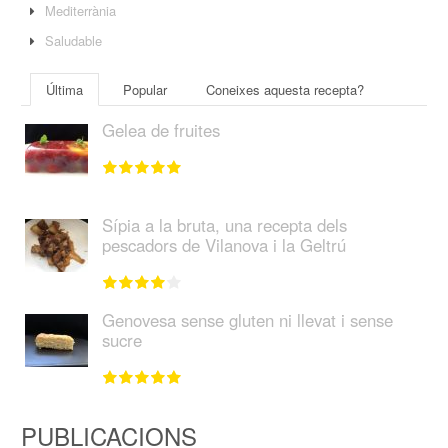
Mediterrània
Saludable
Última
Popular
Coneixes aquesta recepta?
Gelea de fruites
Sípia a la bruta, una recepta dels
pescadors de Vilanova i la Geltrú
Genovesa sense gluten ni llevat i sense
sucre
PUBLICACIONS