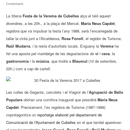
Comentaris
La 30ena
Festa de la Verema de Cubelles
alça el teló aquest
divendres, a les 20h., a la plaça del Mercat.
Maria Neus Capdet
,
regidora que va impulsar la festa l’any 1988, serà l’encarregada de
tallar la cinta junt a l’Alcaldessa,
Rosa Fonoll
, el regidor de Turisme,
Raül Mudarra
, i la resta d’autoritats locals. Enguany la
Verema
ha
fet una aposta pel maridatge de les degustacions de
vi
i
cava
, la
gastronomia
i la
música
, que tindrà a
Blaumut
(10 de setembre,
22h.) com a cap de cartell.
Les colles de Gegants, cercolets i el Viagrot de l’
Agrupació de Balls
Populars
obriran una comitiva inaugural que presidirà
Maria Neus
Capdet
. Precisament, l’ex regidora de Turisme (1987-1999)
coprotagonitza un
reportatge elaborat pel departament de
Comunicació de l’Ajuntament de Cubelles
en el que també apareixen
el popular trepitjador
Josep Cuscó
,
Rosa Fonoll
i
Raül Mudarra
en