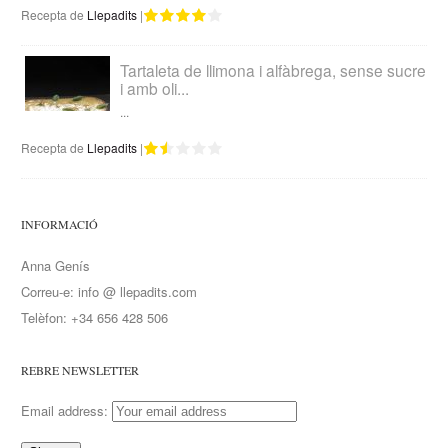
Recepta de
Llepadits
|
Tartaleta de llimona i alfàbrega, sense sucre
i amb oli...
...
Recepta de
Llepadits
|
INFORMACIÓ
Anna Genís
Correu-e: info @ llepadits.com
Telèfon: +34 656 428 506
REBRE NEWSLETTER
Email address: