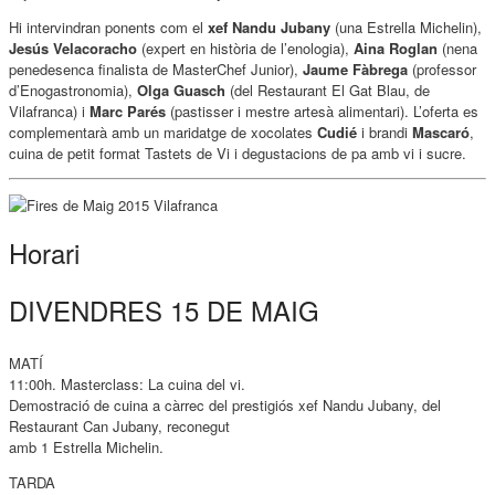
Hi intervindran ponents com el
xef Nandu Jubany
(una Estrella Michelin),
Jesús Velacoracho
(expert en història de l’enologia),
Aina Roglan
(nena
penedesenca finalista de MasterChef Junior),
Jaume Fàbrega
(professor
d’Enogastronomia),
Olga Guasch
(del Restaurant El Gat Blau, de
Vilafranca) i
Marc Parés
(pastisser i mestre artesà alimentari). L’oferta es
complementarà amb un maridatge de xocolates
Cudié
i brandi
Mascaró
,
cuina de petit format Tastets de Vi i degustacions de pa amb vi i sucre.
Horari
DIVENDRES 15 DE MAIG
MATÍ
11:00h. Masterclass: La cuina del vi.
Demostració de cuina a càrrec del prestigiós xef Nandu Jubany, del
Restaurant Can Jubany, reconegut
amb 1 Estrella Michelin.
TARDA