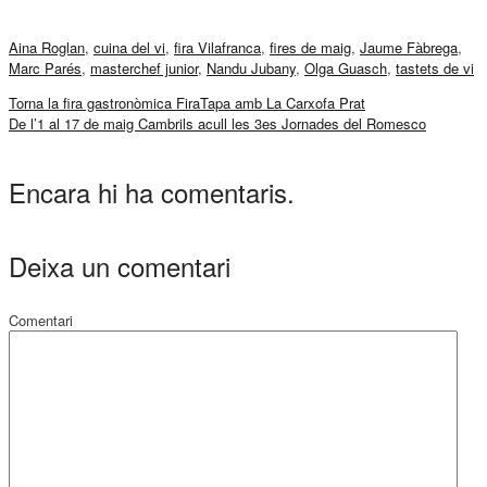
Aina Roglan
,
cuina del vi
,
fira Vilafranca
,
fires de maig
,
Jaume Fàbrega
,
Marc Parés
,
masterchef junior
,
Nandu Jubany
,
Olga Guasch
,
tastets de vi
Torna la fira gastronòmica FiraTapa amb La Carxofa Prat
De l’1 al 17 de maig Cambrils acull les 3es Jornades del Romesco
Encara hi ha comentaris.
Deixa un comentari
Comentari