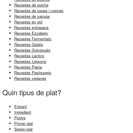
Receptes de quiche
Receptes de sopes i cremes
Receptes de xarrups
Receptes en got
Receptes entrepans
Receptes Escabetx
Receptes Fermentats
Receptes Gelats
Receptes Granissats
Receptes Làctics
Receptes Llegums
Receptes Pasta
Receptes Pastisseria
Receptes veganes
Quin tipus de plat?
Entrant
Ingredient
Postre
Primer plat
Segón plat