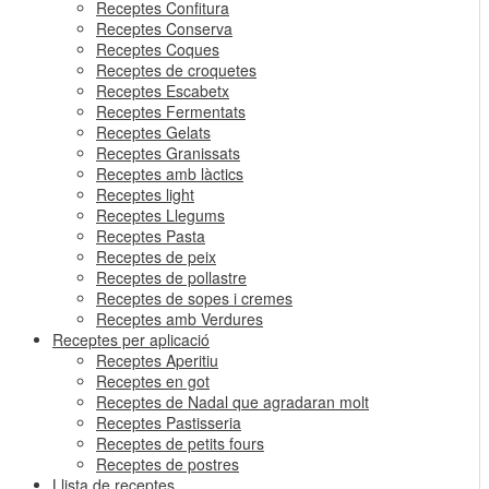
Receptes Confitura
Receptes Conserva
Receptes Coques
Receptes de croquetes
Receptes Escabetx
Receptes Fermentats
Receptes Gelats
Receptes Granissats
Receptes amb làctics
Receptes light
Receptes Llegums
Receptes Pasta
Receptes de peix
Receptes de pollastre
Receptes de sopes i cremes
Receptes amb Verdures
Receptes per aplicació
Receptes Aperitiu
Receptes en got
Receptes de Nadal que agradaran molt
Receptes Pastisseria
Receptes de petits fours
Receptes de postres
Llista de receptes