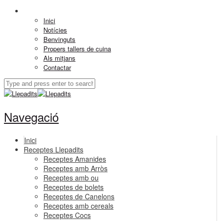
Inici
Notícies
Benvinguts
Propers tallers de cuina
Als mitjans
Contactar
Navegació
Inici
Receptes Llepadits
Receptes Amanides
Receptes amb Arròs
Receptes amb ou
Receptes de bolets
Receptes de Canelons
Receptes amb cereals
Receptes Cocs