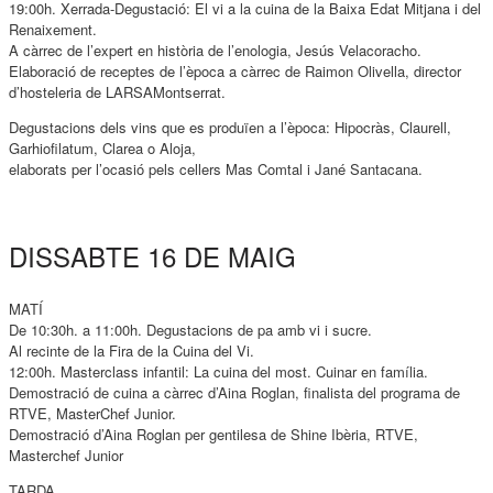
19:00h. Xerrada-Degustació: El vi a la cuina de la Baixa Edat Mitjana i del
Renaixement.
A càrrec de l’expert en història de l’enologia, Jesús Velacoracho.
Elaboració de receptes de l’època a càrrec de Raimon Olivella, director
d’hosteleria de LARSAMontserrat.
Degustacions dels vins que es produïen a l’època: Hipocràs, Claurell,
Garhiofilatum, Clarea o Aloja,
elaborats per l’ocasió pels cellers Mas Comtal i Jané Santacana.
DISSABTE 16 DE MAIG
MATÍ
De 10:30h. a 11:00h. Degustacions de pa amb vi i sucre.
Al recinte de la Fira de la Cuina del Vi.
12:00h. Masterclass infantil: La cuina del most. Cuinar en família.
Demostració de cuina a càrrec d’Aina Roglan, finalista del programa de
RTVE, MasterChef Junior.
Demostració d’Aina Roglan per gentilesa de Shine Ibèria, RTVE,
Masterchef Junior
TARDA