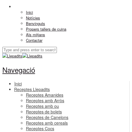
Inici
Notícies
Benvinguts
Propers tallers de cuina
Als mitjans
Contactar
Navegació
Inici
Receptes Llepadits
Receptes Amanides
Receptes amb Arròs
Receptes amb ou
Receptes de bolets
Receptes de Canelons
Receptes amb cereals
Receptes Cocs