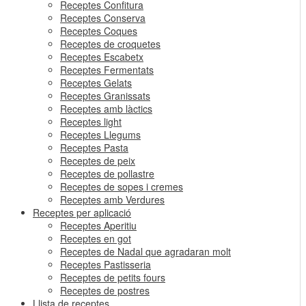
Receptes Confitura
Receptes Conserva
Receptes Coques
Receptes de croquetes
Receptes Escabetx
Receptes Fermentats
Receptes Gelats
Receptes Granissats
Receptes amb làctics
Receptes light
Receptes Llegums
Receptes Pasta
Receptes de peix
Receptes de pollastre
Receptes de sopes i cremes
Receptes amb Verdures
Receptes per aplicació
Receptes Aperitiu
Receptes en got
Receptes de Nadal que agradaran molt
Receptes Pastisseria
Receptes de petits fours
Receptes de postres
Llista de receptes