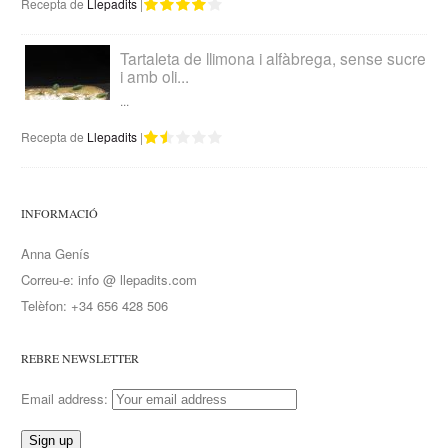
Recepta de
Llepadits
|
Tartaleta de llimona i alfàbrega, sense sucre
i amb oli...
...
Recepta de
Llepadits
|
INFORMACIÓ
Anna Genís
Correu-e: info @ llepadits.com
Telèfon: +34 656 428 506
REBRE NEWSLETTER
Email address: