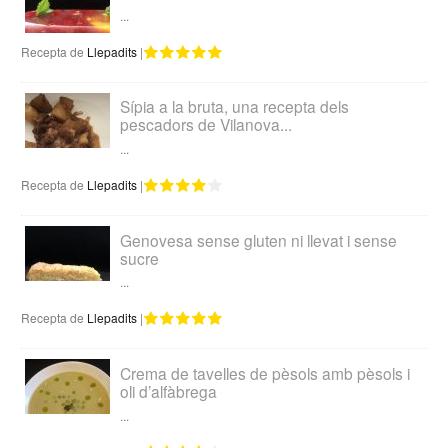
...
Recepta de
Llepadits
|
Sípia a la bruta, una recepta dels
pescadors de Vilanova...
...
Recepta de
Llepadits
|
Genovesa sense gluten ni llevat i sense
sucre
...
Recepta de
Llepadits
|
Crema de tavelles de pèsols amb pèsols i
oli d’alfàbrega
...