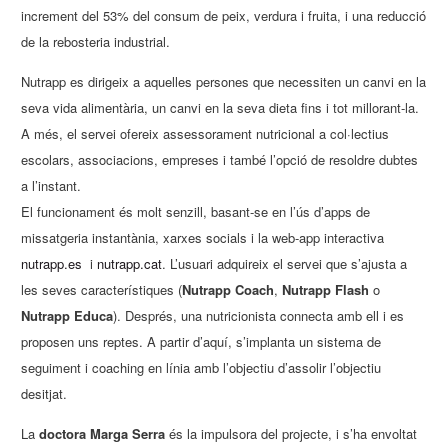
increment del 53% del consum de peix, verdura i fruita, i una reducció
de la rebosteria industrial.
Nutrapp es dirigeix ​​a aquelles persones que necessiten un canvi en la
seva vida alimentària, un canvi en la seva dieta fins i tot millorant-la.
A més, el servei ofereix assessorament nutricional a col·lectius
escolars, associacions, empreses i també l’opció de resoldre dubtes
a l’instant.
El funcionament és molt senzill, basant-se en l’ús d’apps de
missatgeria instantània, xarxes socials i la web-app interactiva
nutrapp.es
i
nutrapp.cat
. L’usuari adquireix el servei que s’ajusta a
les seves característiques (
Nutrapp Coach
,
Nutrapp Flash
o
Nutrapp Educa
). Després, una nutricionista connecta amb ell i es
proposen uns reptes. A partir d’aquí, s’implanta un sistema de
seguiment i coaching en línia amb l’objectiu d’assolir l’objectiu
desitjat.
La
doctora Marga Serra
és la impulsora del projecte, i s’ha envoltat