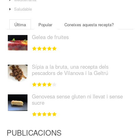
Saludable
Última
Popular
Coneixes aquesta recepta?
Gelea de fruites
Sípia a la bruta, una recepta dels
pescadors de Vilanova i la Geltrú
Genovesa sense gluten ni llevat i sense
sucre
PUBLICACIONS