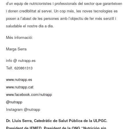
d’un equip de nutricionistes i professionals del sector que garanteixen
i donen credibilitat al servei. Un cop més, les noves tecnologies es
posen a l’abast de les persones amb l’objectiu de fer més senzill i
saludable el nostre dia a dia.
Més informació:
Marga Serra
info @ nutrapp.es
Telf. 620861313
www.nutrapp.es
www.nutrapp.cat
www.facebook.com/nutrapp
@nutrapp
Instagram @nutrapp
Dr. Lluis Serra, Catedràtic de Salut Pública de la ULPGC.
President de IFMED. President de la ONG “Nutrición sin