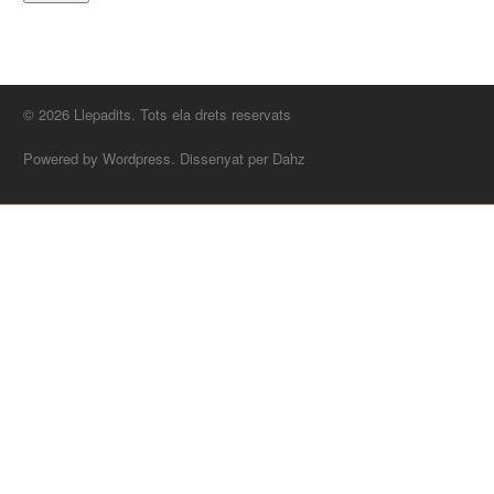
© 2026 Llepadits. Tots ela drets reservats
Powered by Wordpress. Dissenyat per Dahz