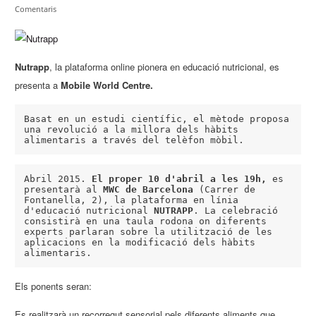
Comentaris
Nutrapp
, la plataforma online pionera en educació nutricional, es
presenta a
Mobile World Centre.
Basat en un estudi científic, el mètode proposa 
una revolució a la millora dels hàbits 
alimentaris a través del telèfon mòbil.
Abril 2015. 
El proper 10 d'abril a les 19h,
 es 
presentarà al 
MWC de Barcelona
 (Carrer de 
Fontanella, 2), la plataforma en línia 
d'educació nutricional 
NUTRAPP
. La celebració 
consistirà en una taula rodona on diferents 
experts parlaran sobre la utilització de les 
aplicacions en la modificació dels hàbits 
alimentaris.
Els ponents seran:
Es realitzarà un recorregut sensorial pels diferents aliments que