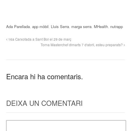
Ada Parellada
,
app mòbil
,
Lluis Serra
,
marga serra
,
MHealth
,
nutrapp
16a Carxofada a Sant Boi el 29 de març
Torna Masterchef dimarts 7 d'abril, esteu preparats?
Encara hi ha comentaris.
DEIXA UN COMENTARI