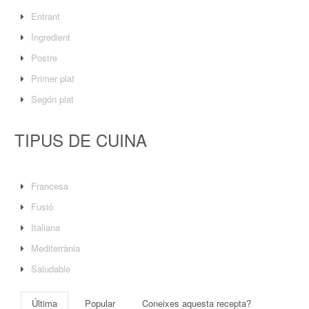
Entrant
Ingredient
Postre
Primer plat
Segón plat
TIPUS DE CUINA
Francesa
Fusió
Italiana
Mediterrània
Saludable
Última
Popular
Coneixes aquesta recepta?