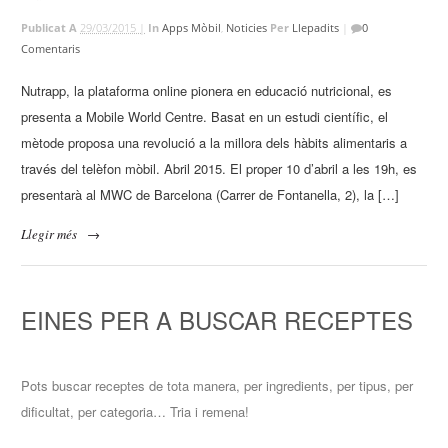
Publicat A
29/03/2015 |
In
Apps Mòbil
,
Noticies
Per
Llepadits
|
0
Comentaris
Nutrapp, la plataforma online pionera en educació nutricional, es
presenta a Mobile World Centre. Basat en un estudi científic, el
mètode proposa una revolució a la millora dels hàbits alimentaris a
través del telèfon mòbil. Abril 2015. El proper 10 d’abril a les 19h, es
presentarà al MWC de Barcelona (Carrer de Fontanella, 2), la […]
Llegir més
→
EINES PER A BUSCAR RECEPTES
Pots buscar receptes de tota manera, per ingredients, per tipus, per
dificultat, per categoria… Tria i remena!