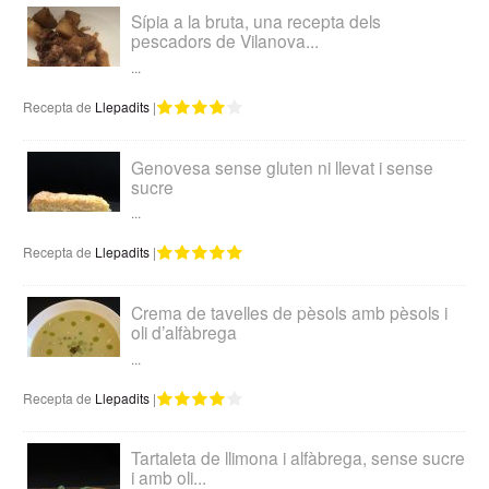
Sípia a la bruta, una recepta dels
pescadors de Vilanova...
...
Recepta de
Llepadits
|
Genovesa sense gluten ni llevat i sense
sucre
...
Recepta de
Llepadits
|
Crema de tavelles de pèsols amb pèsols i
oli d’alfàbrega
...
Recepta de
Llepadits
|
Tartaleta de llimona i alfàbrega, sense sucre
i amb oli...