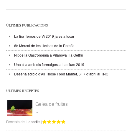
ÚLTIMES PUBLICACIONS
La fira Temps de Vi 2019 ja es a tocar
6è Mercat de les Herbes de la Ratafia
Nit de la Gastronomia a Vilanova i la Geltrú
Una cita amb els formatges, a Lactium 2019
Desena edició d’All Those Food Market, 6 i 7 d’abril al TNC
ÚLTIMES RECEPTES
Gelea de fruites
...
Recepta de
Llepadits
|