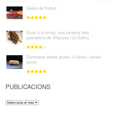
Gelea de fruites
Sípia a la bruta, una recepta dels
pescadors de Vilanova i la Geltrú
Genovesa sense gluten ni llevat i sense
sucre
PUBLICACIONS
Publicacions