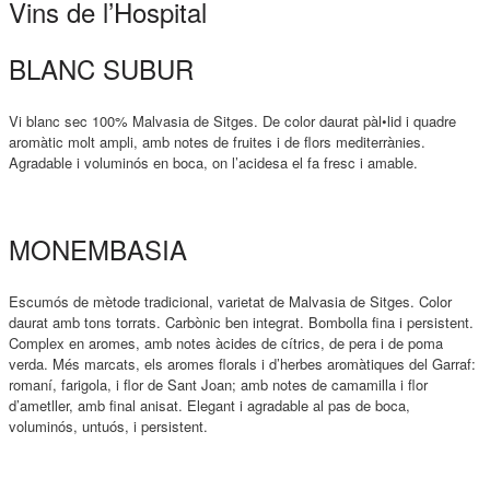
Vins de l’Hospital
BLANC SUBUR
Vi blanc sec 100% Malvasia de Sitges. De color daurat pàl•lid i quadre
aromàtic molt ampli, amb notes de fruites i de flors mediterrànies.
Agradable i voluminós en boca, on l’acidesa el fa fresc i amable.
MONEMBASIA
Escumós de mètode tradicional, varietat de Malvasia de Sitges. Color
daurat amb tons torrats. Carbònic ben integrat. Bombolla fina i persistent.
Complex en aromes, amb notes àcides de cítrics, de pera i de poma
verda. Més marcats, els aromes florals i d’herbes aromàtiques del Garraf:
romaní, farigola, i flor de Sant Joan; amb notes de camamilla i flor
d’ametller, amb final anisat. Elegant i agradable al pas de boca,
voluminós, untuós, i persistent.