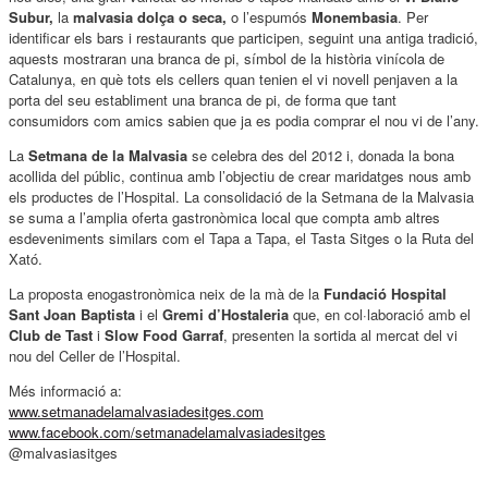
Subur,
la
malvasia dolça o seca,
o l’espumós
Monembasia
. Per
identificar els bars i restaurants que participen, seguint una antiga tradició,
aquests mostraran una branca de pi, símbol de la història vinícola de
Catalunya, en què tots els cellers quan tenien el vi novell penjaven a la
porta del seu establiment una branca de pi, de forma que tant
consumidors com amics sabien que ja es podia comprar el nou vi de l’any.
La
Setmana de la Malvasia
se celebra des del 2012 i, donada la bona
acollida del públic, continua amb l’objectiu de crear maridatges nous amb
els productes de l’Hospital. La consolidació de la Setmana de la Malvasia
se suma a l’amplia oferta gastronòmica local que compta amb altres
esdeveniments similars com el Tapa a Tapa, el Tasta Sitges o la Ruta del
Xató.
La proposta enogastronòmica neix de la mà de la
Fundació Hospital
Sant Joan Baptista
i el
Gremi d’Hostaleria
que, en col·laboració amb el
Club de Tast
i
Slow Food Garraf
, presenten la sortida al mercat del vi
nou del Celler de l’Hospital.
Més informació a:
www.setmanadelamalvasiadesitges.com
www.facebook.com/setmanadelamalvasiadesitges
@malvasiasitges