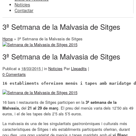
Notícies
Contactar
3ª Setmana de la Malvasia de Sitges
Home
»
3ª Setmana de la Malvasia de Sitges
3ª Setmana de la Malvasia de Sitges
Publicat a
18/03/2015 |
in
Noticies
Per
Llepadits
|
0 Comentaris
16 establiments ofereixen menús i tapes amb maridatge d
16 bars i restaurants de Sitges participen en la
3ª setmana de la
Malvasia,
del
21 al 29 de març
. El preu del menús varia dels 12’50 als 49
euros, i el de les tapes dels 2’5 als 5’5 euros.
La malvasia és una de les singularitats gastronòmiques i culturals més
característiques de Sitges i els establiments participants oferiran, durant
nou dies, una gran varietat de menús o tapes maridats amb el
vi Blanc