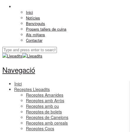
Inici
Notícies
Benvinguts
Propers tallers de cuina
Als mitjans
Contactar
Navegació
Inici
Receptes Llepadits
Receptes Amanides
Receptes amb Arròs
Receptes amb ou
Receptes de bolets
Receptes de Canelons
Receptes amb cereals
Receptes Cocs