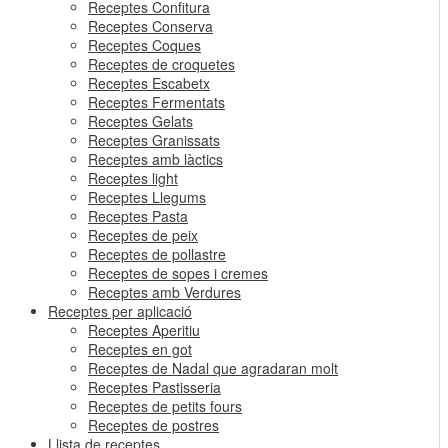
Receptes Confitura
Receptes Conserva
Receptes Coques
Receptes de croquetes
Receptes Escabetx
Receptes Fermentats
Receptes Gelats
Receptes Granissats
Receptes amb làctics
Receptes light
Receptes Llegums
Receptes Pasta
Receptes de peix
Receptes de pollastre
Receptes de sopes i cremes
Receptes amb Verdures
Receptes per aplicació
Receptes Aperitiu
Receptes en got
Receptes de Nadal que agradaran molt
Receptes Pastisseria
Receptes de petits fours
Receptes de postres
Llista de receptes