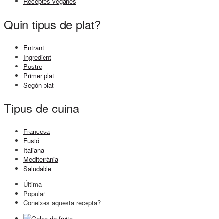
Receptes veganes
Quin tipus de plat?
Entrant
Ingredient
Postre
Primer plat
Segón plat
Tipus de cuina
Francesa
Fusió
Italiana
Mediterrània
Saludable
Última
Popular
Coneixes aquesta recepta?