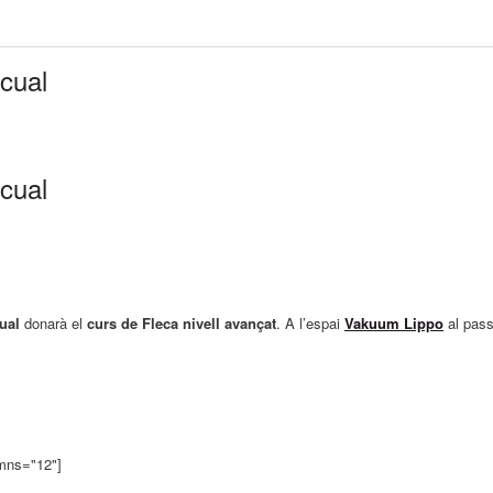
scual
scual
ual
donarà el
curs de Fleca nivell avançat
. A l’espai
Vakuum Lippo
al pass
umns="12"]