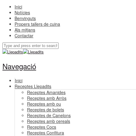
Inici
Notícies
Benvinguts
Propers tallers de cuina
Als mitjans
Contactar
Navegació
Inici
Receptes Llepadits
Receptes Amanides
Receptes amb Arròs
Receptes amb ou
Receptes de bolets
Receptes de Canelons
Receptes amb cereals
Receptes Cocs
Receptes Confitura