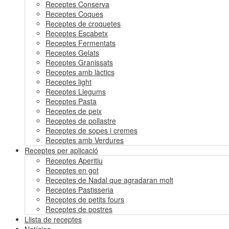
Receptes Conserva
Receptes Coques
Receptes de croquetes
Receptes Escabetx
Receptes Fermentats
Receptes Gelats
Receptes Granissats
Receptes amb làctics
Receptes light
Receptes Llegums
Receptes Pasta
Receptes de peix
Receptes de pollastre
Receptes de sopes i cremes
Receptes amb Verdures
Receptes per aplicació
Receptes Aperitiu
Receptes en got
Receptes de Nadal que agradaran molt
Receptes Pastisseria
Receptes de petits fours
Receptes de postres
Llista de receptes