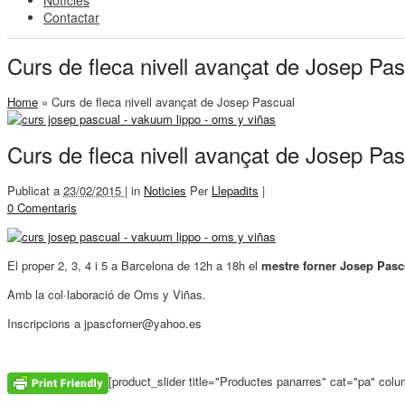
Notícies
Contactar
Curs de fleca nivell avançat de Josep Pa
Home
»
Curs de fleca nivell avançat de Josep Pascual
Curs de fleca nivell avançat de Josep Pa
Publicat a
23/02/2015 |
in
Noticies
Per
Llepadits
|
0 Comentaris
El proper 2, 3, 4 i 5 a Barcelona de 12h a 18h el
mestre forner Josep Pasc
Amb la col·laboració de Oms y Viñas.
Inscripcions a jpascforner@yahoo.es
[product_slider title="Productes panarres" cat="pa" col