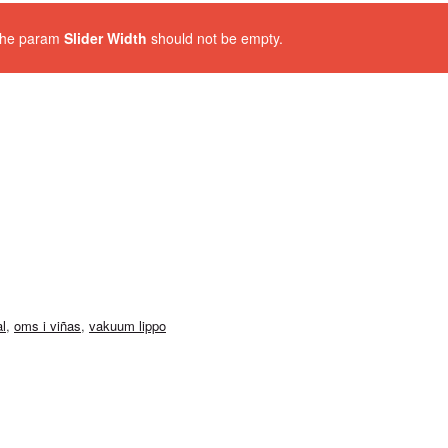
 The param
Slider Width
should not be empty.
l
,
oms i viñas
,
vakuum lippo