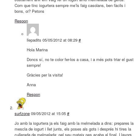
Com que tinc iogurtera sempre me’ls faig casolans, ben fàcils i
bons, oi? Petons
Respon
llepadits
05/05/2012 at 08:29
#
Hola Marina
Doncs sí, no te color fer-los a casa, i a més pots triar el gust
sempre!
Gràcies per la visita!
Anna
Respon
surfzone
09/05/2012 at 15:05
#
Jo amb la iogurtera ja els faig amb la melmelada a dins: prepares la
mescla de iogurt i llet junts, els poses als gots i després hi tires la
cullerada de melmelada; pel seu mateix pes acaba al final. Llavors