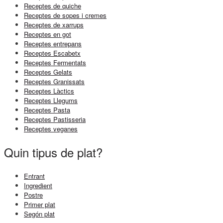
Receptes de quiche
Receptes de sopes i cremes
Receptes de xarrups
Receptes en got
Receptes entrepans
Receptes Escabetx
Receptes Fermentats
Receptes Gelats
Receptes Granissats
Receptes Làctics
Receptes Llegums
Receptes Pasta
Receptes Pastisseria
Receptes veganes
Quin tipus de plat?
Entrant
Ingredient
Postre
Primer plat
Segón plat