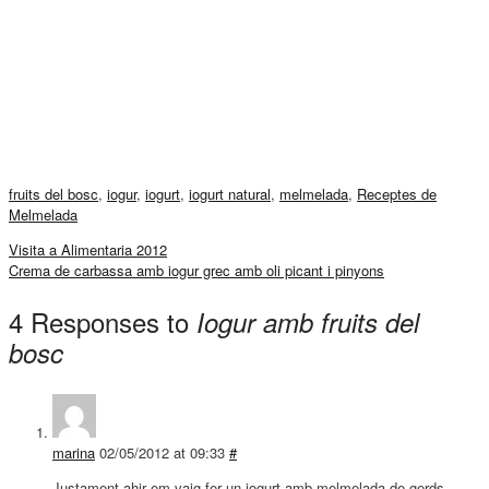
fruits del bosc
,
iogur
,
iogurt
,
iogurt natural
,
melmelada
,
Receptes de
Melmelada
Visita a Alimentaria 2012
Crema de carbassa amb iogur grec amb oli picant i pinyons
4 Responses to
Iogur amb fruits del
bosc
marina
02/05/2012 at 09:33
#
Justament ahir em vaig fer un iogurt amb melmelada de gerds.