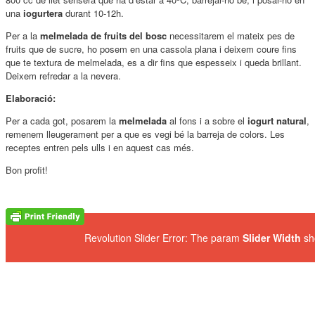
una
iogurtera
durant 10-12h.
Per a la
melmelada de fruits del bosc
necessitarem el mateix pes de
fruits que de sucre, ho posem en una cassola plana i deixem coure fins
que te textura de melmelada, es a dir fins que espesseix i queda brillant.
Deixem refredar a la nevera.
Elaboració:
Per a cada got, posarem la
melmelada
al fons i a sobre el
iogurt natural
,
remenem lleugerament per a que es vegi bé la barreja de colors. Les
receptes entren pels ulls i en aquest cas més.
Bon profit!
Revolution Slider Error: The param
Slider Width
sh