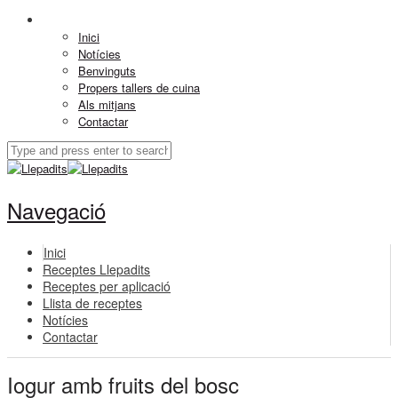
Inici
Notícies
Benvinguts
Propers tallers de cuina
Als mitjans
Contactar
Navegació
Inici
Receptes Llepadits
Receptes per aplicació
Llista de receptes
Notícies
Contactar
Iogur amb fruits del bosc