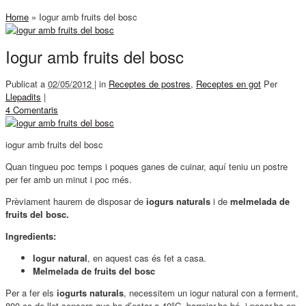
Home
»
Iogur amb fruits del bosc
Iogur amb fruits del bosc
Publicat a
02/05/2012 |
in
Receptes de postres
,
Receptes en got
Per
Llepadits
|
4 Comentaris
iogur amb fruits del bosc
Quan tingueu poc temps i poques ganes de cuinar, aquí teniu un postre
per fer amb un minut i poc més.
Prèviament haurem de disposar de
iogurs naturals
i de
melmelada de
fruits del bosc.
Ingredients:
Iogur natural
, en aquest cas és fet a casa.
Melmelada de fruits del bosc
Per a fer els
iogurts naturals
, necessitem un iogur natural con a ferment,
800 cc de llet sensera que ha d’estar a 40ºC, barrejar-ho bé, i posar-ho en