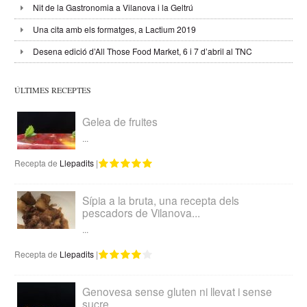
Nit de la Gastronomia a Vilanova i la Geltrú
Una cita amb els formatges, a Lactium 2019
Desena edició d’All Those Food Market, 6 i 7 d’abril al TNC
ÚLTIMES RECEPTES
Gelea de fruites
...
Recepta de
Llepadits
|
Sípia a la bruta, una recepta dels
pescadors de Vilanova...
...
Recepta de
Llepadits
|
Genovesa sense gluten ni llevat i sense
sucre