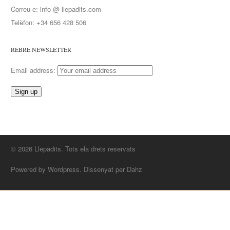
Correu-e: info @ llepadits.com
Telèfon: +34 656 428 506
REBRE NEWSLETTER
Email address:
© 2026 Llepadits. Tots ela drets reservats
Powered by Wordpress. Dissenyat per Dahz