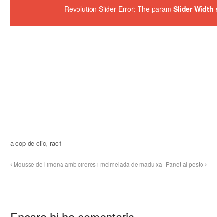
Revolution Slider Error: The param
Slider Width
s
a cop de clic
,
rac1
Mousse de llimona amb cireres i melmelada de maduixa
Panet al pesto
Encara hi ha comentaris.