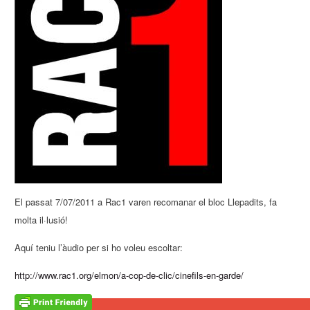
El passat 7/07/2011 a Rac1 varen recomanar el bloc Llepadits, fa
molta il·lusió!
Aquí teniu l’àudio per si ho voleu escoltar:
http://www.rac1.org/elmon/a-cop-de-clic/cinefils-en-garde/