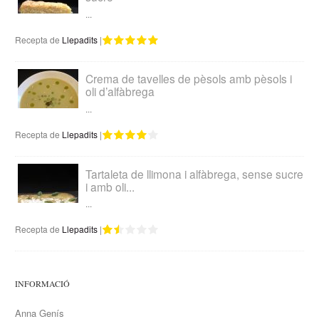
...
Recepta de
Llepadits
|
Crema de tavelles de pèsols amb pèsols i
oli d’alfàbrega
...
Recepta de
Llepadits
|
Tartaleta de llimona i alfàbrega, sense sucre
i amb oli...
...
Recepta de
Llepadits
|
INFORMACIÓ
Anna Genís