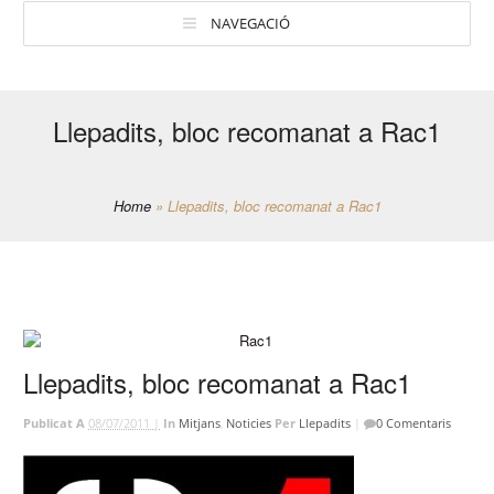
NAVEGACIÓ
Llepadits, bloc recomanat a Rac1
Home
»
Llepadits, bloc recomanat a Rac1
Llepadits, bloc recomanat a Rac1
Publicat A
08/07/2011 |
In
Mitjans
,
Noticies
Per
Llepadits
|
0 Comentaris