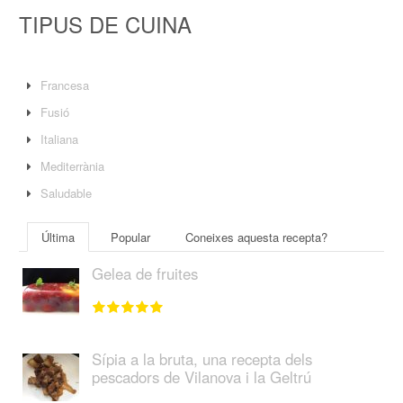
TIPUS DE CUINA
Francesa
Fusió
Italiana
Mediterrània
Saludable
Última
Popular
Coneixes aquesta recepta?
Gelea de fruites
Sípia a la bruta, una recepta dels
pescadors de Vilanova i la Geltrú