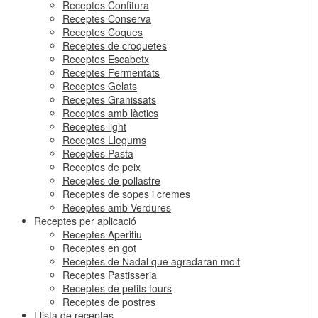
Receptes Confitura
Receptes Conserva
Receptes Coques
Receptes de croquetes
Receptes Escabetx
Receptes Fermentats
Receptes Gelats
Receptes Granissats
Receptes amb làctics
Receptes light
Receptes Llegums
Receptes Pasta
Receptes de peix
Receptes de pollastre
Receptes de sopes i cremes
Receptes amb Verdures
Receptes per aplicació
Receptes Aperitiu
Receptes en got
Receptes de Nadal que agradaran molt
Receptes Pastisseria
Receptes de petits fours
Receptes de postres
Llista de receptes