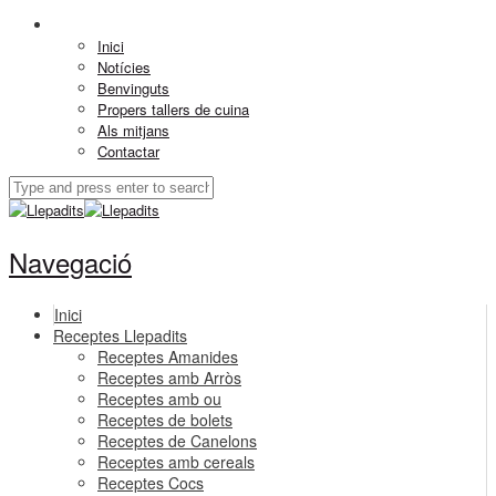
Inici
Notícies
Benvinguts
Propers tallers de cuina
Als mitjans
Contactar
Navegació
Inici
Receptes Llepadits
Receptes Amanides
Receptes amb Arròs
Receptes amb ou
Receptes de bolets
Receptes de Canelons
Receptes amb cereals
Receptes Cocs