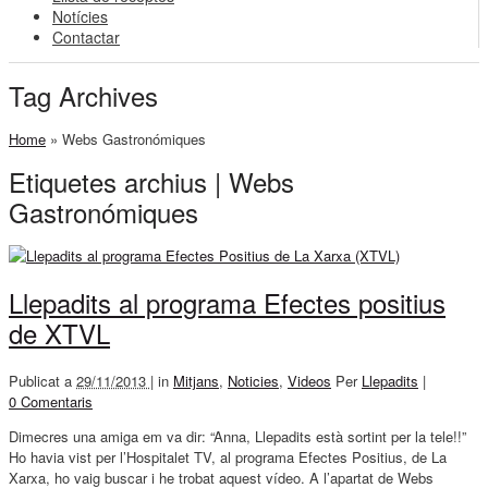
Notícies
Contactar
Tag Archives
Home
»
Webs Gastronómiques
Etiquetes archius | Webs
Gastronómiques
Llepadits al programa Efectes positius
de XTVL
Publicat a
29/11/2013 |
in
Mitjans
,
Noticies
,
Videos
Per
Llepadits
|
0 Comentaris
Dimecres una amiga em va dir: “Anna, Llepadits està sortint per la tele!!”
Ho havia vist per l’Hospitalet TV, al programa Efectes Positius, de La
Xarxa, ho vaig buscar i he trobat aquest vídeo. A l’apartat de Webs