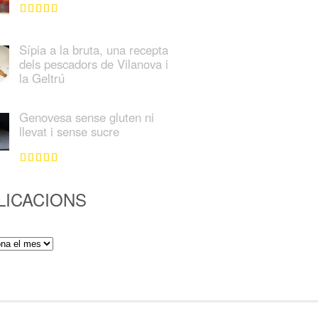
Sípia a la bruta, una recepta
dels pescadors de Vilanova i
la Geltrú
Genovesa sense gluten ni
llevat i sense sucre
LICACIONS
ions