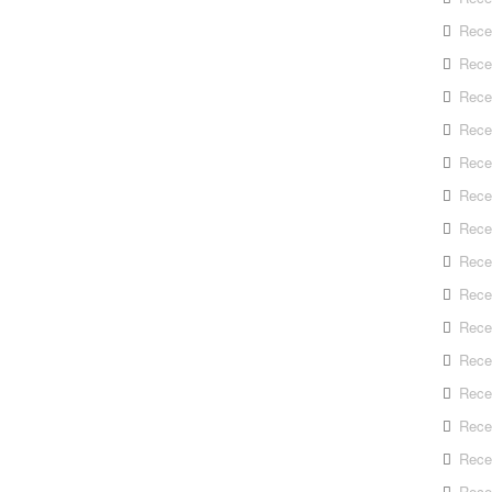
Rece
Rece
Rece
Recep
Rece
Rece
Rece
Recep
Rece
Rece
Rece
Rece
Rece
Rece
Rece