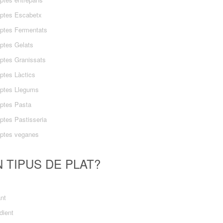
ptes Escabetx
ptes Fermentats
ptes Gelats
ptes Granissats
ptes Làctics
ptes Llegums
ptes Pasta
ptes Pastisseria
ptes veganes
 TIPUS DE PLAT?
ant
dient