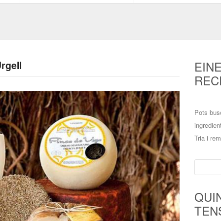
EIN
rgell
REC
Pots bus
ingredien
Tria i re
Cerca:
QUI
TEN