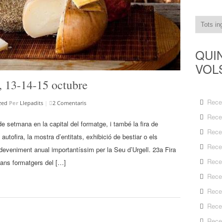
QUI
VOL
, 13-14-15 octubre
Rece
zed
Per
Llepadits
|
2 Comentaris
Rece
e setmana en la capital del formatge, i també la fira de
Rece
autofira, la mostra d’entitats, exhibició de bestiar o els
Rece
eveniment anual importantíssim per la Seu d’Urgell. 23a Fira
Rece
sans formatgers del […]
Rece
Rece
Rece
Rece