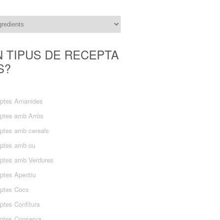
N TIPUS DE RECEPTA
S?
ptes Amanides
ptes amb Arròs
ptes amb cereals
ptes amb ou
ptes amb Verdures
ptes Aperitiu
ptes Cocs
ptes Confitura
ptes Conserva