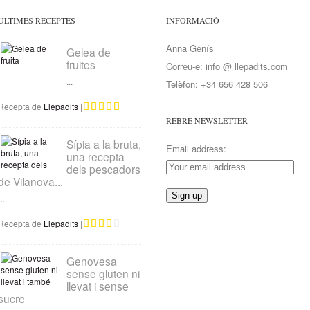
ÚLTIMES RECEPTES
INFORMACIÓ
Anna Genís
Gelea de
fruites
Correu-e: info @ llepadits.com
...
Telèfon: +34 656 428 506
Recepta de
Llepadits
|
REBRE NEWSLETTER
Sípia a la bruta,
Email address:
una recepta
dels pescadors
de Vilanova...
..
Recepta de
Llepadits
|
Genovesa
sense gluten ni
llevat i sense
sucre