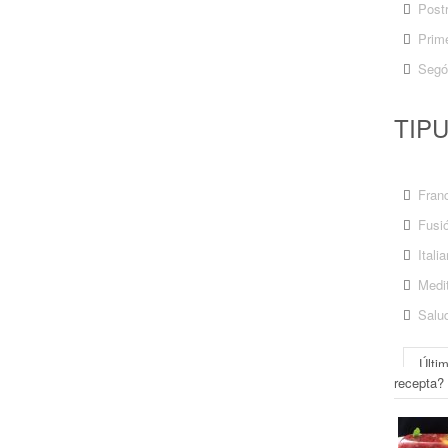
Post
Prime
Segó
TIP
Fran
Fusi
Itali
Medit
Salu
Últi
recepta?