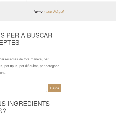
Home
»
seu d'Urgell
ES PER A BUSCAR
EPTES
car receptes de tota manera, per
ts, per tipus, per dificultat, per categoria…
mena!
NS INGREDIENTS
S?