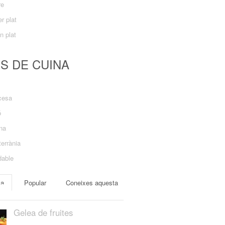
re
r plat
n plat
US DE CUINA
cesa
ó
ana
errània
dable
ma
Popular
Coneixes aquesta
Gelea de fruites