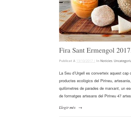
Fira Sant Ermengol 2017
Publicat A
13/10/2017 |
In
Noticies
,
Uncategori
La Seu d’Urgell es converteix aquest cap d
productes ecològics del Pirineu, artesania, 
quilòmetres de parades de marxant, un esd
de formatges artesans del Pirineu 47 arte
Llegir més
→