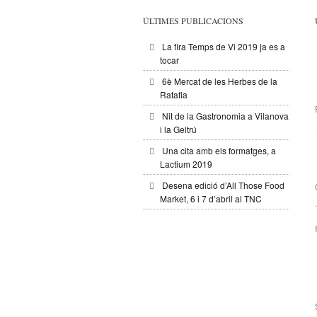
ÚLTIMES PUBLICACIONS
La fira Temps de Vi 2019 ja es a
tocar
6è Mercat de les Herbes de la
Ratafia
Nit de la Gastronomia a Vilanova
i la Geltrú
Una cita amb els formatges, a
Lactium 2019
Desena edició d’All Those Food
Market, 6 i 7 d’abril al TNC
.